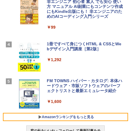
非エンジニア 初心者 素人 でも安心 使い
方 マニュアル AI副業にもコンテンツ作成
Microsoft Office Home & Business 202
にもKindle出版にも！ 非エンジニアのた
Apple 2026 MacBook Air M5チップ搭載
4(最新 永続版)|オンラインコード版|Wind
めのAIコーディング入門シリーズ
13インチノートブック：AIとApple Intell
ows11、10/mac対応|PC2台
igence、13.6インチLiquid Retinaディ
スプレイ、16GBユニファイドメモリ、1
￥99
￥39,582
TB SSDストレージ、12MPセンターフレ
ームカメラ、日本語キーボード、Touch I
D - シルバー
1冊ですべて身につくHTML & CSSとWe
Robloxギフトカード - 2,000 Robux 【限
bデザイン入門講座［第2版］
定バーチャルアイテムを含む】 【オンラ
￥261,414
インゲームコード】 ロブロックス | オン
ラインコード版
￥1,292
【Amazon.co.jp限定】 HP ノートパソコ
￥3,200
ン 15-fd 15.6インチ 16GBメモリ 512GB
SSD インテル Core 5
FM TOWNS ハイパー・カタログ: 本体ハ
ードウェア・市販ソフトウェアのパーフ
Windows版 | Minecraft (マインクラフ
￥129,800
ェクトリストと最新エミュレータ紹介
ト): Java & Bedrock Edition | オンライ
ンコード版
￥1,600
FMV ノートパソコン WE1-K3 (MS 365 P
￥3,600
ersonal/Copilotキー搭載/Win 11/15.6型/
Core i5/16GB/SSD 512GB/ホワイト) FM
Amazonランキングをもっと見る
VWK3E15W_AZ
窓の杜をいいね・フォローして最新記事をチ