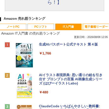
ら！】
Amazon 売れ筋ランキング
ノートPC
PCソフト
IT入門書
電子書籍リーダー
Amazon IT入門書 の売れ筋ランキング
更新日時：2026/08/08 12:05
Apple 2026 MacBook Neo A18 Proチッ
Robloxギフトカード - 800 Robux 【限
生成AIパスポート公式テキスト 第４版
プ搭載13インチノートブック：AIとAppl
定バーチャルアイテムを含む】 【オンラ
e Intelligenceのために設計、Liquid Ret
インゲームコード】 ロブロックス | オン
￥1,766
inaディスプレイ、8GBユニファイドメモ
ラインコード版
リ、256GB SSDストレージ、1080p Fac
eTime HDカメラ - インディゴ
￥1,300
￥119,800
AIイラスト表現辞典: 思い通りの絵を引き
出す プロンプトの言葉 AI画像生成シリー
Robloxギフトカード - 1000 Robux 【限
ズ (はぴーイラストLabo)
定バーチャルアイテムを含む】 【オンラ
tomtoc 360°保護 15.6 16インチ パソコ
インゲームコード】 ロブロックス |オン
ンケース Dell NEC Lavie ASUS HP dyna
ラインコード版
￥480
book Lenovo対応
￥1,600
￥2,952
ClaudeCode いちばんやさしい 教科書: