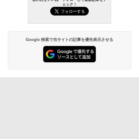
￥139,880
ェック！
Amazon Kindle Paperwhite (16GB) 7イ
ンチディスプレイ、色調調節ライト、12
週間持続バッテリー、広告なし、ブラッ
ク
￥22,980
Google 検索で当サイトの記事を優先表示させる
Amazon Kindle - 目に優しい、かさばら
ない、大きな画面で読みやすい、6週間持
続バッテリー、6インチディスプレイ電子
書籍リーダー、ブラック、16GB、広告な
し
￥16,980
Kindle Paperwhite シグニチャーエディ
ション (32GB) 7インチディスプレイ、明
るさ自動調整、色調調節ライト、12週間
持続バッテリー、広告なし、メタリック
ブラック
￥27,980