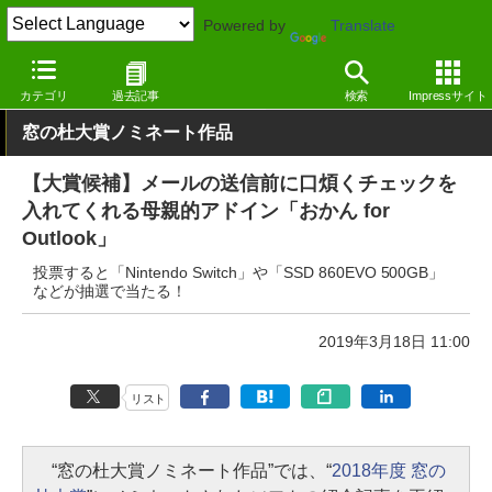
Powered by
Translate
窓の杜
その他の話題
トピック
カテゴリ
過去記事
検索
Impressサイト
窓の杜大賞ノミネート作品
【大賞候補】メールの送信前に口煩くチェックを
入れてくれる母親的アドイン「おかん for
Outlook」
投票すると「Nintendo Switch」や「SSD 860EVO 500GB」
などが抽選で当たる！
2019年3月18日 11:00
リスト
“窓の杜大賞ノミネート作品”では、“
2018年度 窓の