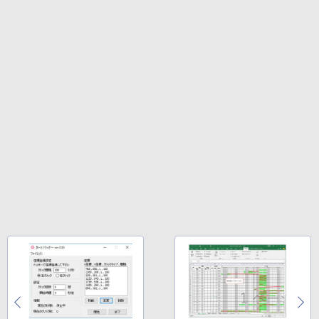
Amazon Kindle Colorsoft | 16GBストレ
ージ、防水、7インチカラーディスプレ
イ、色調調節ライト、最大8週間持続バッ
テリー、広告無し、ブラック (2025年発
売)
￥31,980
New Amazon Kindle Scribe Colorsoft |
11インチカラーディスプレイ、64GBスト
レージ、ノート機能搭載、明るさ自動調
整、色調調節ライト、プレミアムペン付
き、グラファイト
￥115,980