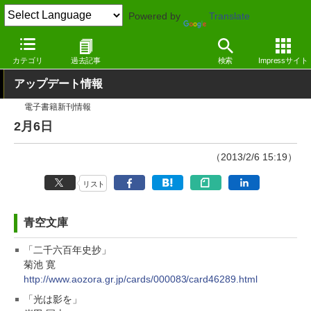
Powered by
Translate
窓の杜
その他の話題
トピック
アップデート
カテゴリ
過去記事
検索
Impressサイト
アップデート情報
電子書籍新刊情報
2月6日
（2013/2/6 15:19）
リスト
青空文庫
「二千六百年史抄」
菊池 寛
http://www.aozora.gr.jp/cards/000083/card46289.html
「光は影を」