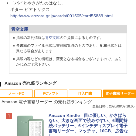
「パイとやきがたのはなし」
ポター ビアトリクス
http://www.aozora.gr.jp/cards/001505/card55889.html
青空文庫
掲載の新刊情報は
青空文庫
のご提供によるものです。
各書籍のファイル形式は書籍閲覧時のものであり、配布形式とは
異なる場合があります
掲載内容などの情報は、変更となる場合もございますので、あら
かじめご了承下さい。
Amazon 売れ筋ランキング
ノートPC
PCソフト
IT入門書
電子書籍リーダー
Amazon 電子書籍リーダー の売れ筋ランキング
更新日時：2026/08/09 18:05
Apple 2026 MacBook Neo A18 Proチッ
Robloxギフトカード - 800 Robux 【限
生成AIパスポート公式テキスト 第４版
Amazon Kindle - 目に優しい、かさばら
プ搭載13インチノートブック：AIとAppl
定バーチャルアイテムを含む】 【オンラ
ない、大きな画面で読みやすい、6週間持
e Intelligenceのために設計、Liquid Ret
インゲームコード】 ロブロックス | オン
続バッテリー、6インチディスプレイ電子
￥1,766
inaディスプレイ、8GBユニファイドメモ
ラインコード版
書籍リーダー、マッチャ、16GB、広告な