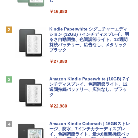
リ、256GB SSDストレージ、1080p Fac
し
eTime HDカメラ - インディゴ
￥1,300
￥16,980
￥113,748
1冊ですべて身につくHTML & CSSとWe
bデザイン入門講座［第2版］
Robloxギフトカード - 1000 Robux 【限
定バーチャルアイテムを含む】 【オンラ
Kindle Paperwhite シグニチャーエディ
tomtoc 360°保護 15.6 16インチ パソコ
インゲームコード】 ロブロックス |オン
ション (32GB) 7インチディスプレイ、明
￥1,292
ンケース Dell NEC Lavie ASUS HP dyna
ラインコード版
るさ自動調整、色調調節ライト、12週間
book Lenovo対応
持続バッテリー、広告なし、メタリック
ブラック
￥1,600
￥2,952
ClaudeCode いちばんやさしい 教科書:
￥27,980
非エンジニア 初心者 素人 でも安心 使い
方 マニュアル AI副業にもコンテンツ作成
Robloxギフトカード - 2,000 Robux 【限
にもKindle出版にも！ 非エンジニアのた
Apple 2026 MacBook Air M5チップ搭載
定バーチャルアイテムを含む】 【オンラ
めのAIコーディング入門シリーズ
13インチノートブック：AIとApple Intell
インゲームコード】 ロブロックス | オン
Amazon Kindle Paperwhite (16GB) 7イ
igence、13.6インチLiquid Retinaディ
ラインコード版
ンチディスプレイ、色調調節ライト、12
￥99
スプレイ、16GBユニファイドメモリ、1
週間持続バッテリー、広告なし、ブラッ
TB SSDストレージ、12MPセンターフレ
ク
￥3,200
ームカメラ、日本語キーボード、Touch I
D - ミッドナイト
￥22,980
AIイラスト表現辞典: 思い通りの絵を引き
出す プロンプトの言葉 AI画像生成シリー
Microsoft Office Home & Business 202
￥278,800
ズ (はぴーイラストLabo)
4(最新 永続版)|オンラインコード版|Wind
ows11、10/mac対応|PC2台
Amazon Kindle Colorsoft | 16GBストレ
￥480
ージ、防水、7インチカラーディスプレ
【Amazon.co.jp限定】 HP ノートパソコ
イ、色調調節ライト、最大8週間持続バッ
￥39,582