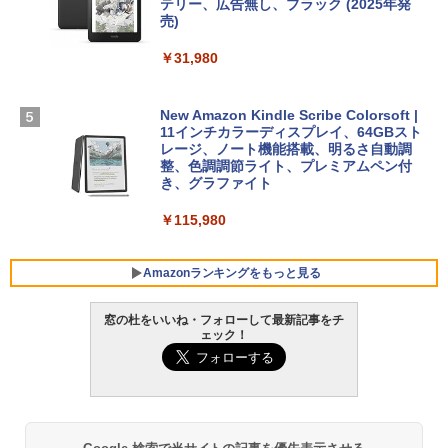
ン 15-fd 15.6インチ 16GBメモリ 512GB
テリー、広告無し、ブラック (2025年発
SSD インテル Core 5
売)
FM TOWNS ハイパー・カタログ: 本体ハ
ードウェア・市販ソフトウェアのパーフ
Windows版 | Minecraft (マインクラフ
￥129,800
￥31,980
ェクトリストと最新エミュレータ紹介
ト): Java & Bedrock Edition | オンライ
ンコード版
￥1,600
FMV ノートパソコン WE1-K3 (MS 365 P
New Amazon Kindle Scribe Colorsoft |
￥3,600
ersonal/Copilotキー搭載/Win 11/15.6型/
11インチカラーディスプレイ、64GBスト
Core i5/16GB/SSD 512GB/ホワイト) FM
レージ、ノート機能搭載、明るさ自動調
VWK3E15W_AZ
整、色調調節ライト、プレミアムペン付
き、グラファイト
￥139,880
￥115,980
Amazonランキングをもっと見る
窓の杜をいいね・フォローして最新記事をチ
ェック！