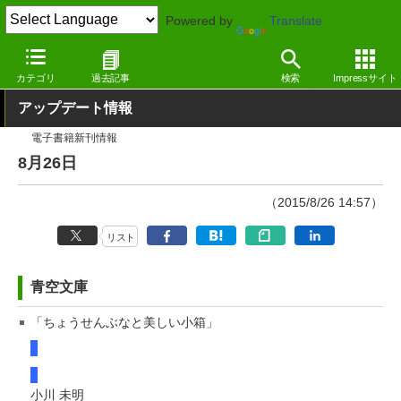
Powered by
Translate
窓の杜
その他の話題
トピック
アップデート
カテゴリ
過去記事
検索
Impressサイト
アップデート情報
電子書籍新刊情報
8月26日
（2015/8/26 14:57）
リスト
青空文庫
「ちょうせんぶなと美しい小箱」
小川 未明