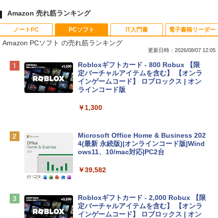
Amazon 売れ筋ランキング
ノートPC
PCソフト
IT入門書
電子書籍リーダー
Amazon PCソフト の売れ筋ランキング
更新日時：2026/08/07 12:05
Apple 2026 MacBook Neo A18 Proチッ
Robloxギフトカード - 800 Robux 【限
プ搭載13インチノートブック：AIとAppl
定バーチャルアイテムを含む】 【オンラ
e Intelligence、Liquid Retinaディスプ
インゲームコード】 ロブロックス | オン
レイ、8GBメモリ、512GB SSD、1080p
ラインコード版
FaceTime HDカメラ、Touch ID - インデ
ィゴ + 3年延長 AppleCare+ for 13インチ
￥1,300
MacBook Neo(A18 Pro)|ダウンロード版
￥162,598
Microsoft Office Home & Business 202
4(最新 永続版)|オンラインコード版|Wind
ows11、10/mac対応|PC2台
tomtoc 360°保護 15.6 16インチ パソコ
ンケース Dell NEC Lavie ASUS HP dyna
￥39,582
book Lenovo対応
￥2,952
Robloxギフトカード - 2,000 Robux 【限
定バーチャルアイテムを含む】 【オンラ
インゲームコード】 ロブロックス | オン