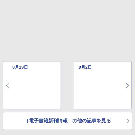
Amazon Kindle Colorsoft | 16GBストレ
￥2,326
ージ、防水、7インチカラーディスプレ
イ、色調調節ライト、最大8週間持続バッ
テリー、広告無し、ブラック (2025年発
売)
FM TOWNS ハイパー・カタログ: 本体ハ
ードウェア・市販ソフトウェアのパーフ
￥31,980
ェクトリストと最新エミュレータ紹介
￥1,600
New Amazon Kindle Scribe Colorsoft |
11インチカラーディスプレイ、64GBスト
レージ、ノート機能搭載、明るさ自動調
8月19日
9月2日
整、色調調節ライト、プレミアムペン付
き、グラファイト
￥115,980
［電子書籍新刊情報］の他の記事を見る