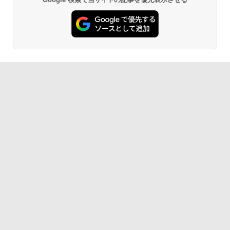
生成AIパスポート公式テキスト 第４版
Amazon Kindle Paperwhite (16GB) 7イ
ンチディスプレイ、色調調節ライト、12
週間持続バッテリー、広告なし、ブラッ
￥1,766
ク
￥22,980
AIイラスト表現辞典: 思い通りの絵を引き
出す プロンプトの言葉 AI画像生成シリー
Amazon Kindle - 目に優しい、かさばら
ズ (はぴーイラストLabo)
ない、大きな画面で読みやすい、6週間持
続バッテリー、6インチディスプレイ電子
書籍リーダー、ブラック、16GB、広告な
￥480
し
￥16,980
ClaudeCode いちばんやさしい 教科書:
非エンジニア 初心者 素人 でも安心 使い
方 マニュアル AI副業にもコンテンツ作成
にもKindle出版にも！ 非エンジニアのた
Kindle Paperwhite シグニチャーエディ
めのAIコーディング入門シリーズ
ション (32GB) 7インチディスプレイ、明
るさ自動調整、色調調節ライト、12週間
持続バッテリー、広告なし、メタリック
￥99
ブラック
￥27,980
1冊ですべて身につくHTML & CSSとWe
bデザイン入門講座［第2版］