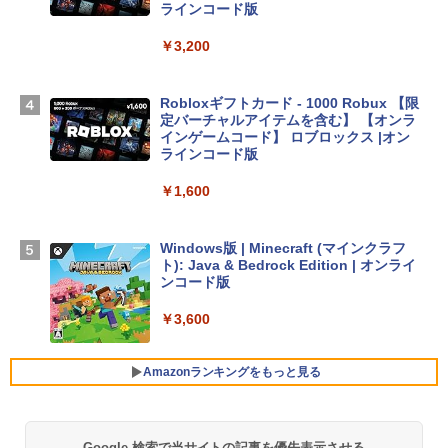
Apple 2026 MacBook Air M5チップ搭載
ラインコード版
13インチノートブック：AIとApple Intell
igence、13.6インチLiquid Retinaディ
￥3,200
スプレイ、24GBユニファイドメモリ、1
TB SSDストレージ、12MPセンターフレ
ームカメラ、日本語キーボード、Touch I
Robloxギフトカード - 1000 Robux 【限
D - ミッドナイト
定バーチャルアイテムを含む】 【オンラ
インゲームコード】 ロブロックス |オン
￥298,901
ラインコード版
￥1,600
【Amazon.co.jp限定】 HP ノートパソコ
ン 15-fd 15.6インチ 16GBメモリ 512GB
SSD インテル Core 5
Windows版 | Minecraft (マインクラフ
ト): Java & Bedrock Edition | オンライ
￥129,800
ンコード版
￥3,600
FMV ノートパソコン WE1-K3 (MS 365 P
ersonal/Copilotキー搭載/Win 11/15.6型/
Core i5/16GB/SSD 512GB/ホワイト) FM
Amazonランキングをもっと見る
VWK3E15W_AZ
￥139,880
Google 検索で当サイトの記事を優先表示させる