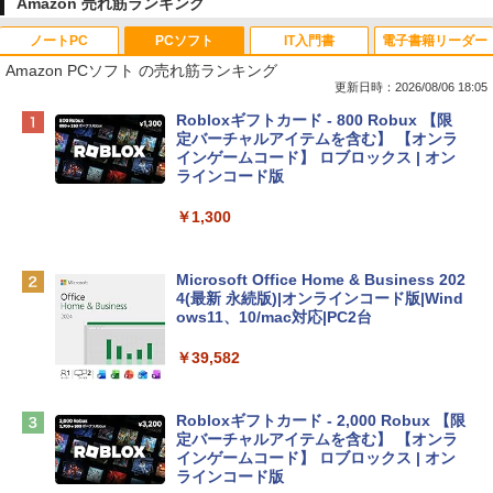
Amazon 売れ筋ランキング
ノートPC
PCソフト
IT入門書
電子書籍リーダー
Amazon PCソフト の売れ筋ランキング
更新日時：2026/08/06 18:05
Apple 2026 MacBook Neo A18 Proチッ
Robloxギフトカード - 800 Robux 【限
プ搭載13インチノートブック：AIとAppl
定バーチャルアイテムを含む】 【オンラ
e Intelligenceのために設計、Liquid Ret
インゲームコード】 ロブロックス | オン
inaディスプレイ、8GBユニファイドメモ
ラインコード版
リ、512GB SSDストレージ、1080p Fac
eTime HDカメラ、Touch ID - インディ
￥1,300
ゴ
￥137,800
Microsoft Office Home & Business 202
4(最新 永続版)|オンラインコード版|Wind
ows11、10/mac対応|PC2台
tomtoc 360°保護 15.6 16インチ パソコ
ンケース Dell NEC Lavie ASUS HP dyna
￥39,582
book Lenovo対応
￥2,952
Robloxギフトカード - 2,000 Robux 【限
定バーチャルアイテムを含む】 【オンラ
インゲームコード】 ロブロックス | オン
Apple 2026 MacBook Air M5チップ搭載
ラインコード版