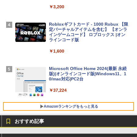
13インチノートブック：AIとApple Intell
igence、13.6インチLiquid Retinaディ
￥3,200
スプレイ、24GBユニファイドメモリ、1
TB SSDストレージ、12MPセンターフレ
ームカメラ、日本語キーボード、Touch I
Robloxギフトカード - 1000 Robux 【限
D - ミッドナイト
定バーチャルアイテムを含む】 【オンラ
インゲームコード】 ロブロックス |オン
￥314,800
ラインコード版
￥1,600
【Amazon.co.jp限定】 HP ノートパソコ
ン 15-fd 15.6インチ 16GBメモリ 512GB
SSD インテル Core 5
Microsoft Office Home 2024(最新 永続
版)|オンラインコード版|Windows11、1
￥129,800
0/mac対応|PC2台
￥37,224
FMV ノートパソコン WE1-K3 (MS 365 P
ersonal/Copilotキー搭載/Win 11/15.6型/
Core i5/16GB/SSD 512GB/ホワイト) FM
Amazonランキングをもっと見る
VWK3E15W_AZ
おすすめ記事
￥119,800
生成AIパスポート公式テキスト 第４版
Amazon Kindle Paperwhite (16GB) 7イ
ンチディスプレイ、色調調節ライト、12