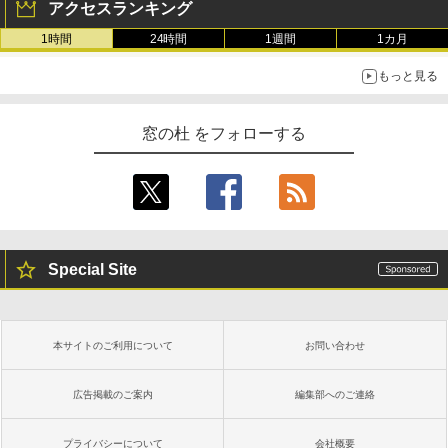
アクセスランキング
週間持続バッテリー、広告なし、ブラッ
￥1,766
ク
1時間
24時間
1週間
1カ月
￥27,980
もっと見る
AIイラスト表現辞典: 思い通りの絵を引き
出す プロンプトの言葉 AI画像生成シリー
Amazon Kindle - 目に優しい、かさばら
窓の杜 をフォローする
ズ (はぴーイラストLabo)
ない、大きな画面で読みやすい、6週間持
続バッテリー、6インチディスプレイ電子
書籍リーダー、ブラック、16GB、広告な
￥480
し
￥19,980
ClaudeCode いちばんやさしい 教科書:
非エンジニア 初心者 素人 でも安心 使い
Special Site
方 マニュアル AI副業にもコンテンツ作成
にもKindle出版にも！ 非エンジニアのた
Kindle Paperwhite シグニチャーエディ
めのAIコーディング入門シリーズ
ション (32GB) 7インチディスプレイ、明
るさ自動調整、色調調節ライト、12週間
持続バッテリー、広告なし、メタリック
￥99
本サイトのご利用について
お問い合わせ
ブラック
￥32,980
広告掲載のご案内
編集部へのご連絡
FM TOWNS ハイパー・カタログ: 本体ハ
ードウェア・市販ソフトウェアのパーフ
ェクトリストと最新エミュレータ紹介
プライバシーについて
会社概要