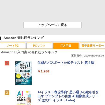
トップページに戻る
Amazon 売れ筋ランキング
ノートPC
PCソフト
IT入門書
電子書籍リーダー
Amazon IT入門書 の売れ筋ランキング
更新日時：2026/08/06 06:05
Apple 2026 MacBook Neo A18 Proチッ
Xbox プリペイドカード 10,000円 デジタ
生成AIパスポート公式テキスト 第４版
プ搭載13インチノートブック：AIとAppl
ルコード 【旧 Xbox ギフトカード】 [オ
e Intelligenceのために設計、Liquid Ret
ンラインコード]
￥1,766
inaディスプレイ、8GBユニファイドメモ
リ、512GB SSDストレージ、1080p Fac
￥10,000
eTime HDカメラ、Touch ID - インディ
ゴ
AIイラスト表現辞典: 思い通りの絵を引き
Robloxギフトカード - 800 Robux 【限
￥137,800
出す プロンプトの言葉 AI画像生成シリー
定バーチャルアイテムを含む】 【オンラ
ズ (はぴーイラストLabo)
インゲームコード】 ロブロックス | オン
ラインコード版