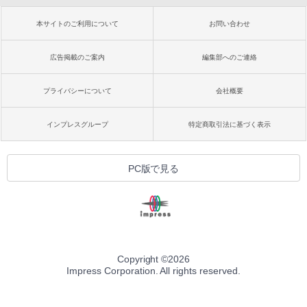
るさ自動調整、色調調節ライト、12週間
持続バッテリー、広告なし、メタリック
本サイトのご利用について
お問い合わせ
ブラック
￥32,980
広告掲載のご案内
編集部へのご連絡
プライバシーについて
会社概要
Amazon Kindle Colorsoft | 16GBストレ
ージ、防水、7インチカラーディスプレ
イ、色調調節ライト、最大8週間持続バッ
インプレスグループ
特定商取引法に基づく表示
テリー、広告無し、ブラック (2025年発
売)
￥39,980
PC版で見る
New Amazon Kindle Scribe Colorsoft |
11インチカラーディスプレイ、64GBスト
レージ、ノート機能搭載、明るさ自動調
整、色調調節ライト、プレミアムペン付
き、グラファイト
Copyright ©
2026
Impress Corporation. All rights reserved.
￥115,980