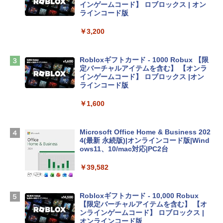
インゲームコード】 ロブロックス | オン
tomtoc 360°保護 15.6 16インチ パソコ
ラインコード版
ンケース Dell NEC Lavie ASUS HP dyna
book Lenovo対応
￥3,200
￥2,952
Robloxギフトカード - 1000 Robux 【限
定バーチャルアイテムを含む】 【オンラ
【Amazon.co.jp限定】 HP ノートパソコ
インゲームコード】 ロブロックス |オン
ン 15-fd 15.6インチ 16GBメモリ 512GB
ラインコード版
SSD インテル Core 5
￥1,600
￥129,800
Microsoft Office Home & Business 202
Apple 2026 MacBook Air M5チップ搭載
4(最新 永続版)|オンラインコード版|Wind
13インチノートブック：AIとApple Intell
ows11、10/mac対応|PC2台
igence、13.6インチLiquid Retinaディ
スプレイ、16GBユニファイドメモリ、1
￥39,582
TB SSDストレージ、12MPセンターフレ
ームカメラ、日本語キーボード、Touch I
D - ミッドナイト
Robloxギフトカード - 10,000 Robux
【限定バーチャルアイテムを含む】 【オ
￥278,800
ンラインゲームコード】 ロブロックス |
オンラインコード版