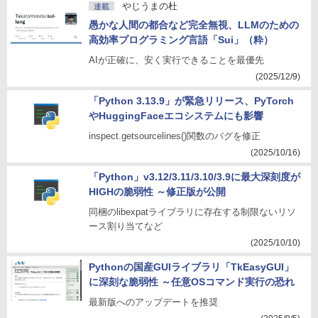
やじうまの杜
連載
愚かな人間の都合など完全無視、LLMのための
高効率プログラミング言語「Sui」（粋）
AIが正確に、安く実行できることを最優先
(2025/12/9)
「Python 3.13.9」が緊急リリース、PyTorch
やHuggingFaceエコシステムにも影響
inspect.getsourcelines()関数のバグを修正
(2025/10/16)
「Python」v3.12/3.11/3.10/3.9に最大深刻度が
HIGHの脆弱性 ～修正版が公開
同梱のlibexpatライブラリに存在する制限ないリソ
ース割り当てなど
(2025/10/10)
Pythonの国産GUIライブラリ「TkEasyGUI」
に深刻な脆弱性 ～任意OSコマンド実行の恐れ
最新版へのアップデートを推奨