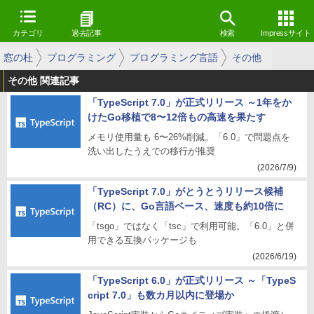
カテゴリ
過去記事
検索
Impressサイト
窓の杜
プログラミング
プログラミング言語
その他
その他 関連記事
「TypeScript 7.0」が正式リリース ～1年をか
けたGo移植で8〜12倍もの高速を果たす
メモリ使用量も 6〜26%削減。「6.0」で問題点を
洗い出したうえでの移行が推奨
(2026/7/9)
「TypeScript 7.0」がとうとうリリース候補
（RC）に、Go言語ベース、速度も約10倍に
「tsgo」ではなく「tsc」で利用可能。「6.0」と併
用できる互換パッケージも
(2026/6/19)
「TypeScript 6.0」が正式リリース ～「TypeS
cript 7.0」も数カ月以内に登場か