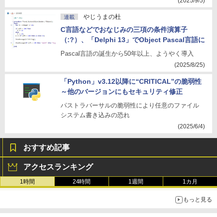
(2025/9/5)
やじうまの杜
連載
C言語などでおなじみの三項の条件演算子
（:?）、「Delphi 13」でObject Pascal言語に
Pascal言語の誕生から50年以上、ようやく導入
(2025/8/25)
「Python」v3.12以降に“CRITICAL”の脆弱性
～他のバージョンにもセキュリティ修正
パストラバーサルの脆弱性により任意のファイル
システム書き込みの恐れ
(2025/6/4)
おすすめ記事
アクセスランキング
1時間
24時間
1週間
1カ月
もっと見る