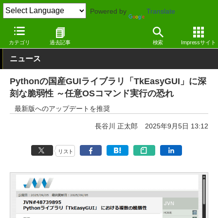
Powered by
Translate
窓の杜
セキュリティ
脆弱性
その他
カテゴリ
過去記事
検索
Impressサイト
ニュース
Pythonの国産GUIライブラリ「TkEasyGUI」に深
刻な脆弱性 ～任意OSコマンド実行の恐れ
最新版へのアップデートを推奨
長谷川 正太郎
2025年9月5日 13:12
リスト