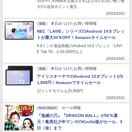
10月中にKindle本を購入すれば11月のお買い物で最
大5％追加ポイント還元
(2025/10/2)
本日みつけたお買い得情報
連載
NEC「LAVIE」シリーズのAndroid 14タブレッ
トが最大34％OFF！Amazonタイムセール
8.8インチ液晶搭載のAndroid 14タブレット「LAVI
E Tab T8」が19,500円など
(2025/10/2)
本日みつけたお買い得情報
連載
アイリスオーヤマのAndroid 15タブレットが2
1,800円！Amazonでタイムセール
12インチモデルも25,800円
(2025/10/1)
セール情報
Book Watch
『鬼滅の刃』『DRAGON BALL』が50％還
元！集英社少年マンガのKindle版がセール、3
日（金）まで