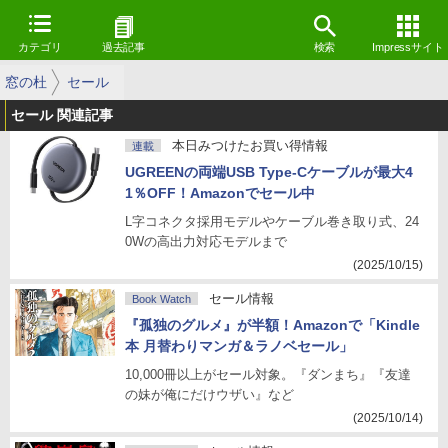
カテゴリ
過去記事
検索
Impressサイト
窓の杜
セール
セール 関連記事
本日みつけたお買い得情報
連載
UGREENの両端USB Type-Cケーブルが最大4
1％OFF！Amazonでセール中
L字コネクタ採用モデルやケーブル巻き取り式、24
0Wの高出力対応モデルまで
(2025/10/15)
セール情報
Book Watch
『孤独のグルメ』が半額！Amazonで「Kindle
本 月替わりマンガ＆ラノベセール」
10,000冊以上がセール対象。『ダンまち』『友達
の妹が俺にだけウザい』など
(2025/10/14)