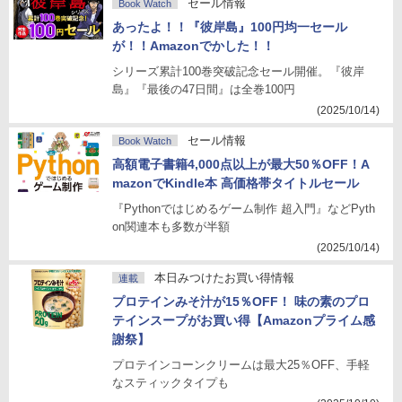
セール情報
Book Watch
あったよ！！『彼岸島』100円均一セール
が！！Amazonでかした！！
シリーズ累計100巻突破記念セール開催。『彼岸
島』『最後の47日間』は全巻100円
(2025/10/14)
セール情報
Book Watch
高額電子書籍4,000点以上が最大50％OFF！A
mazonでKindle本 高価格帯タイトルセール
『Pythonではじめるゲーム制作 超入門』などPyth
on関連本も多数が半額
(2025/10/14)
本日みつけたお買い得情報
連載
プロテインみそ汁が15％OFF！ 味の素のプロ
テインスープがお買い得【Amazonプライム感
謝祭】
プロテインコーンクリームは最大25％OFF、手軽
なスティックタイプも