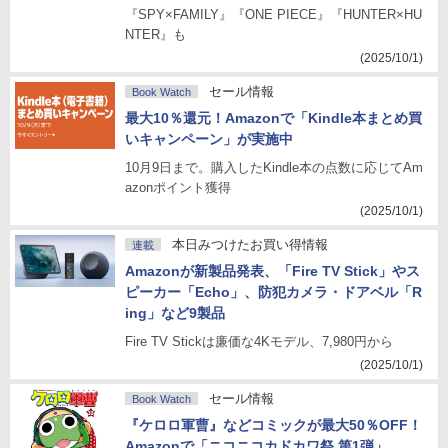
『SPY×FAMILY』『ONE PIECE』『HUNTER×HU
NTER』も
(2025/10/1)
セール情報
Book Watch
最大10％還元！Amazonで「Kindle本まとめ買
いキャンペーン」が実施中
10月9日まで。購入したKindle本の点数に応じてAm
azonポイント獲得
(2025/10/1)
本日みつけたお買い得情報
連載
Amazonが新製品発表、「Fire TV Stick」やス
ピーカー「Echo」、防犯カメラ・ドアベル「R
ing」など9製品
Fire TV Stickは廉価な4Kモデル、7,980円から
(2025/10/1)
セール情報
Book Watch
『ケロロ軍曹』などコミックが最大50％OFF！
Amazonで「ニコニコカドカワ祭 第1弾」