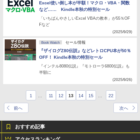
Excel使い倒し本が半額！マクロ・VBA・関数
など…… Kindle本秋の特別セール
「いちばんやさしいExcel VBAの教本」が55％OF
Fなど
(2025/9/29)
セール情報
Book Watch
『ザイログZ80伝説』などレトロCPU本が50％
OFF！ Kindle本秋の特別セール
『インテル8080伝説』『モトローラ6800伝説』も
半額に
(2025/9/26)
1
…
11
12
13
14
15
…
22
前へ
次へ
おすすめ記事
アクセスランキング