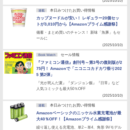
(2025/10/10)
本日みつけたお買い得情報
連載
カップヌードルが安い！ レギュラー20個セッ
トが3,010円から【Amazonプライム感謝祭】
備蓄・まとめ買いのチャンス！ 新味「魚豚」もセ
ールに
(2025/10/10)
セール情報
Book Watch
『ファミコン通信』創刊号～第3号の復刻版が2
75円！ Amazonで「ニコニコカドカワ祭り202
5 第2弾」
『光が死んだ夏』『ダンジョン飯』『日常』など
人気コミックも最大50％OFF
(2025/10/10)
本日みつけたお買い得情報
連載
Amazonベーシックのニッケル水素充電池が最
大40％OFF！【Amazonプライム感謝祭】
繰り返し使える充電池、単2～単4、角形 9Vモデル