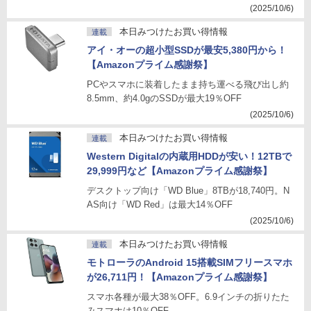
(2025/10/6)
本日みつけたお買い得情報
連載
アイ・オーの超小型SSDが最安5,380円から！
【Amazonプライム感謝祭】
PCやスマホに装着したまま持ち運べる飛び出し約
8.5mm、約4.0gのSSDが最大19％OFF
(2025/10/6)
本日みつけたお買い得情報
連載
Western Digitalの内蔵用HDDが安い！12TBで
29,999円など【Amazonプライム感謝祭】
デスクトップ向け「WD Blue」8TBが18,740円。N
AS向け「WD Red」は最大14％OFF
(2025/10/6)
本日みつけたお買い得情報
連載
モトローラのAndroid 15搭載SIMフリースマホ
が26,711円！【Amazonプライム感謝祭】
スマホ各種が最大38％OFF。6.9インチの折りたた
みスマホは10％OFF