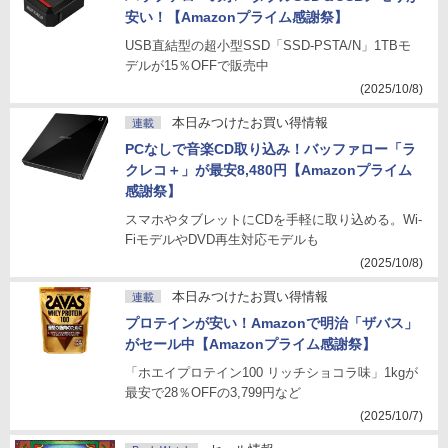
安い！【Amazonプライム感謝祭】
USB直結型の超小型SSD「SSD-PSTA/N」1TBモ
デルが15％OFFで販売中
(2025/10/8)
本日みつけたお買い得情報
連載
PCなしで音楽CD取り込み！バッファロー「ラ
クレコ＋」が最安8,480円【Amazonプライム
感謝祭】
スマホやタブレットにCDを手軽に取り込める。Wi-
FiモデルやDVD再生対応モデルも
(2025/10/8)
本日みつけたお買い得情報
連載
プロテインが安い！Amazonで明治「ザバス」
がセール中【Amazonプライム感謝祭】
「ホエイプロテイン100 リッチショコラ味」1kgが
最安で28％OFFの3,799円など
(2025/10/7)