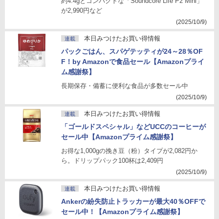
約4.4gとコンパクトな「Soundcore Life P2 Mini」
が2,990円など
(2025/10/9)
本日みつけたお買い得情報
連載
パックごはん、スパゲテッティが24～28％OF
F！by Amazonで食品セール【Amazonプライ
ム感謝祭】
長期保存・備蓄に便利な食品が多数セール中
(2025/10/9)
本日みつけたお買い得情報
連載
「ゴールドスペシャル」などUCCのコーヒーが
セール中【Amazonプライム感謝祭】
お得な1,000gの挽き豆（粉）タイプが2,082円か
ら。ドリップパック100杯は2,409円
(2025/10/9)
本日みつけたお買い得情報
連載
Ankerの紛失防止トラッカーが最大40％OFFで
セール中！【Amazonプライム感謝祭】