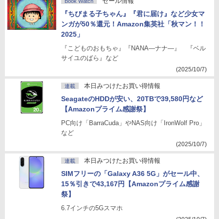
セール情報
Book Watch
『ちびまる子ちゃん』『君に届け』など少女マ
ンガが50％還元！Amazon集英社「秋マン！！
2025」
『こどものおもちゃ』『NANA―ナナ―』 『ベル
サイユのばら』など
(2025/10/7)
本日みつけたお買い得情報
連載
SeagateのHDDが安い、20TBで39,580円など
【Amazonプライム感謝祭】
PC向け「BarraCuda」やNAS向け「IronWolf Pro」
など
(2025/10/7)
本日みつけたお買い得情報
連載
SIMフリーの「Galaxy A36 5G」がセール中、
15％引きで43,167円【Amazonプライム感謝
祭】
6.7インチの5Gスマホ