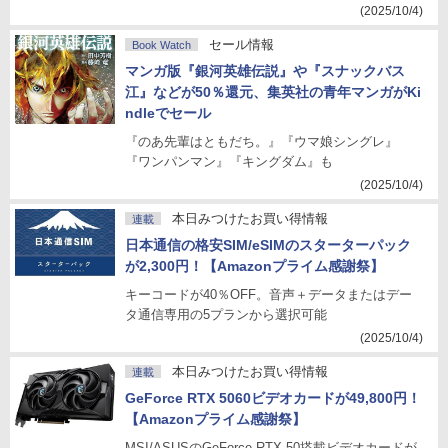
(2025/10/4)
セール情報
Book Watch
マンガ版『銀河英雄伝説』や『スナックバス
江』などが50％還元、集英社の青年マンガがKi
ndleでセール
『のあ先輩はともだち。』『ウマ娘シングレ』
『ワンパンマン』『キングダム』も
(2025/10/4)
本日みつけたお買い得情報
連載
日本通信の格安SIM/eSIMのスターターパック
が2,300円！【Amazonプライム感謝祭】
キーコードが40％OFF。音声＋データまたはデー
タ通信専用の5プランから選択可能
(2025/10/4)
本日みつけたお買い得情報
連載
GeForce RTX 5060ビデオカードが49,800円！
【Amazonプライム感謝祭】
MSI/ASUSのGeForce RTX 50搭載ビデオカードが