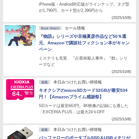
iPhone版・Android対応版がラインナップ。タグ型
が1,790円、カード型が2,390円から
(2025/10/9)
セール情報
Book Watch
『物語』シリーズや京極夏彦作品など50％還
元、Amazonで講談社フィクション本がキャン
ペーン
ミステリも充実、『占星術殺人事件』『館』シリ
ーズなど
(2025/10/8)
本日みつけたお買い得情報
連載
キオクシアのmicroSDカード32GBが最安534
円！【Amazonプライム感謝祭】
SDカードは最安663円。4K映像の記録にも適した
「EXCERIA PLUS」は最大24％OFF
(2025/10/8)
本日みつけたお買い得情報
連載
バッファローのポータブルSSD＆USBメモリが