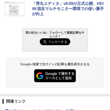
Amazon Kindle Paperwhite (16GB) 7イ
「秀丸エディタ」v8.69が正式公開、HD/
ンチディスプレイ、色調調節ライト、12
4K混在マルチモニター環境での使い勝手
週間持続バッテリー、広告なし、ブラッ
が向上
ク
￥22,980
窓の杜をいいね・フォローして最新記事をチ
ェック！
Amazon Kindle - 目に優しい、かさばら
ない、大きな画面で読みやすい、6週間持
続バッテリー、6インチディスプレイ電子
書籍リーダー、ブラック、16GB、広告な
し
￥16,980
Google 検索で当サイトの記事を優先表示させる
Kindle Paperwhite シグニチャーエディ
ション (32GB) 7インチディスプレイ、明
るさ自動調整、色調調節ライト、12週間
持続バッテリー、広告なし、メタリック
ブラック
関連リンク
￥27,980