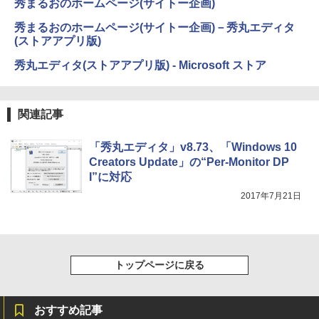
秀まるおのホームページ(サイトー企画)
Amazon Kindle Colorsoft | 16GBストレ
秀まるおのホームページ(サイトー企画)－秀丸エディタ
ージ、防水、7インチカラーディスプレ
(ストアアプリ版)
イ、色調調節ライト、最大8週間持続バッ
テリー、広告無し、ブラック (2025年発
秀丸エディタ(ストアアプリ版) - Microsoft ストア
売)
￥31,980
関連記事
New Amazon Kindle Scribe Colorsoft |
「秀丸エディタ」v8.73、「Windows 10
11インチカラーディスプレイ、64GBスト
レージ、ノート機能搭載、明るさ自動調
Creators Update」の“Per-Monitor DP
整、色調調節ライト、プレミアムペン付
I”に対応
き、グラファイト
2017年7月21日
￥115,980
トップページに戻る
おすすめ記事