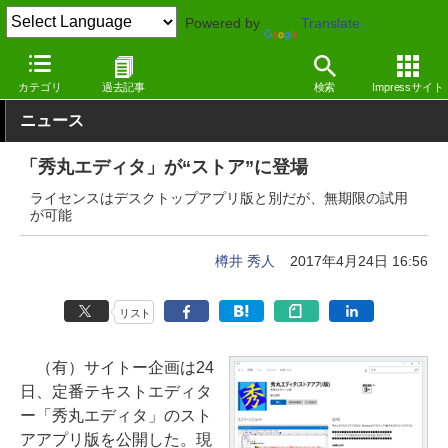
Powered by
Translate
窓の杜
オフィス・ドキュメント
テキストエディター
Windows
カテゴリ
過去記事
検索
Impressサイト
ニュース
「秀丸エディタ」が“ストア”に登場
ライセンスはデスクトップアプリ版と別だが、無期限の試用
が可能
樽井 秀人
2017年4月24日 16:56
リスト
（有）サイトー企画は24
日、定番テキストエディタ
ー「秀丸エディタ」のスト
アアプリ版を公開した。現