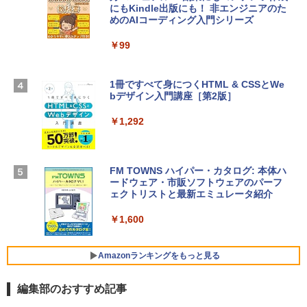
にもKindle出版にも！ 非エンジニアのた
Apple 2026 MacBook Air M5チップ搭載
4(最新 永続版)|オンラインコード版|Wind
めのAIコーディング入門シリーズ
13インチノートブック：AIとApple Intell
ows11、10/mac対応|PC2台
igence、13.6インチLiquid Retinaディ
スプレイ、16GBユニファイドメモリ、1
￥99
￥39,582
TB SSDストレージ、12MPセンターフレ
ームカメラ、日本語キーボード、Touch I
D - シルバー
1冊ですべて身につくHTML & CSSとWe
Robloxギフトカード - 2,000 Robux 【限
bデザイン入門講座［第2版］
定バーチャルアイテムを含む】 【オンラ
￥261,414
インゲームコード】 ロブロックス | オン
ラインコード版
￥1,292
【Amazon.co.jp限定】 HP ノートパソコ
￥3,200
ン 15-fd 15.6インチ 16GBメモリ 512GB
SSD インテル Core 5
FM TOWNS ハイパー・カタログ: 本体ハ
ードウェア・市販ソフトウェアのパーフ
Windows版 | Minecraft (マインクラフ
￥129,800
ェクトリストと最新エミュレータ紹介
ト): Java & Bedrock Edition | オンライ
ンコード版
￥1,600
FMV ノートパソコン WE1-K3 (MS 365 P
￥3,600
ersonal/Copilotキー搭載/Win 11/15.6型/
Core i5/16GB/SSD 512GB/ホワイト) FM
Amazonランキングをもっと見る
VWK3E15W_AZ
編集部のおすすめ記事
￥139,880