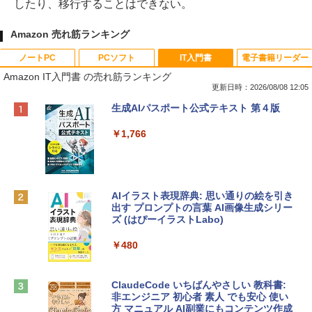
したり、移行することはできない。
Amazon 売れ筋ランキング
ノートPC
PCソフト
IT入門書
電子書籍リーダー
Amazon IT入門書 の売れ筋ランキング
更新日時：2026/08/08 12:05
Apple 2026 MacBook Neo A18 Proチッ
Robloxギフトカード - 800 Robux 【限
生成AIパスポート公式テキスト 第４版
プ搭載13インチノートブック：AIとAppl
定バーチャルアイテムを含む】 【オンラ
e Intelligenceのために設計、Liquid Ret
インゲームコード】 ロブロックス | オン
￥1,766
inaディスプレイ、8GBユニファイドメモ
ラインコード版
リ、256GB SSDストレージ、1080p Fac
eTime HDカメラ - インディゴ
￥1,300
￥119,800
AIイラスト表現辞典: 思い通りの絵を引き
出す プロンプトの言葉 AI画像生成シリー
Robloxギフトカード - 1000 Robux 【限
ズ (はぴーイラストLabo)
定バーチャルアイテムを含む】 【オンラ
tomtoc 360°保護 15.6 16インチ パソコ
インゲームコード】 ロブロックス |オン
ンケース Dell NEC Lavie ASUS HP dyna
ラインコード版
￥480
book Lenovo対応
￥1,600
￥2,952
ClaudeCode いちばんやさしい 教科書:
非エンジニア 初心者 素人 でも安心 使い
方 マニュアル AI副業にもコンテンツ作成
Microsoft Office Home & Business 202