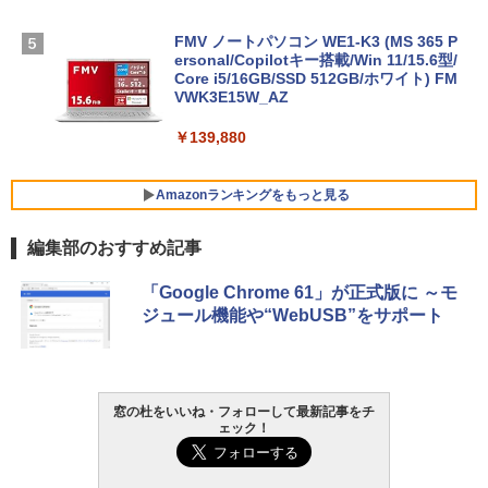
FMV ノートパソコン WE1-K3 (MS 365 P
ersonal/Copilotキー搭載/Win 11/15.6型/
Core i5/16GB/SSD 512GB/ホワイト) FM
VWK3E15W_AZ
￥139,880
Amazonランキングをもっと見る
編集部のおすすめ記事
Robloxギフトカード - 800 Robux 【限
生成AIパスポート公式テキスト 第４版
Amazon Kindle - 目に優しい、かさばら
「Google Chrome 61」が正式版に ～モ
定バーチャルアイテムを含む】 【オンラ
ない、大きな画面で読みやすい、6週間持
ジュール機能や“WebUSB”をサポート
インゲームコード】 ロブロックス | オン
続バッテリー、6インチディスプレイ電子
￥1,766
ラインコード版
書籍リーダー、マッチャ、16GB、広告な
し
￥1,300
￥16,980
窓の杜をいいね・フォローして最新記事をチ
1冊ですべて身につくHTML & CSSとWe
ェック！
bデザイン入門講座［第2版］
Robloxギフトカード - 1000 Robux 【限
定バーチャルアイテムを含む】 【オンラ
Kindle Paperwhite シグニチャーエディ
インゲームコード】 ロブロックス |オン
ション (32GB) 7インチディスプレイ、明
￥1,292