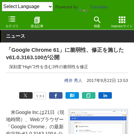
Powered by
Translate
窓の杜
セキュリティ
脆弱性
Windows
カテゴリ
過去記事
検索
Impressサイト
ニュース
「Google Chrome 61」に脆弱性、修正を施した
v61.0.3163.100が公開
深刻度“High”2件を含む3件の脆弱性を修正
樽井 秀人
2017年9月22日 13:53
リスト
米Google Inc.は21日（現
地時間）、Webブラウザー
「Google Chrome」の最新
安定版v61.0.3163.100を公