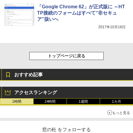
11インチカラーディスプレイ、64GBスト
「Google Chrome 62」が正式版に ～HT
レージ、ノート機能搭載、明るさ自動調
TP接続のフォームはすべて“非セキュ
整、色調調節ライト、プレミアムペン付
き、グラファイト
ア”扱いへ
2017年10月18日
￥115,980
トップページに戻る
おすすめ記事
アクセスランキング
1時間
24時間
1週間
1カ月
もっと見る
窓の杜 をフォローする