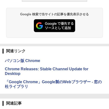
ラインコード版
るさ自動調整、色調調節ライト、12週間
持続バッテリー、広告なし、メタリック
ブラック
￥1,600
Google 検索で当サイトの記事を優先表示させる
ClaudeCode いちばんやさしい 教科書:
￥27,980
非エンジニア 初心者 素人 でも安心 使い
方 マニュアル AI副業にもコンテンツ作成
Robloxギフトカード - 2,000 Robux 【限
にもKindle出版にも！ 非エンジニアのた
定バーチャルアイテムを含む】 【オンラ
めのAIコーディング入門シリーズ
インゲームコード】 ロブロックス | オン
Amazon Kindle Paperwhite (16GB) 7イ
ラインコード版
ンチディスプレイ、色調調節ライト、12
￥99
週間持続バッテリー、広告なし、ブラッ
ク
￥3,200
関連リンク
￥22,980
AIイラスト表現辞典: 思い通りの絵を引き
出す プロンプトの言葉 AI画像生成シリー
Microsoft Office Home & Business 202
パソコン版 Chrome
ズ (はぴーイラストLabo)
4(最新 永続版)|オンラインコード版|Wind
ows11、10/mac対応|PC2台
Amazon Kindle Colorsoft | 16GBストレ
Chrome Releases: Stable Channel Update for
￥480
ージ、防水、7インチカラーディスプレ
Desktop
イ、色調調節ライト、最大8週間持続バッ
￥39,582
テリー、広告無し、ブラック (2025年発
「Google Chrome」Google製のWebブラウザー - 窓の
売)
FM TOWNS ハイパー・カタログ: 本体ハ
杜ライブラリ
ードウェア・市販ソフトウェアのパーフ
Windows版 | Minecraft (マインクラフ
￥31,980
ェクトリストと最新エミュレータ紹介
ト): Java & Bedrock Edition | オンライ
ンコード版
関連記事
￥1,600
New Amazon Kindle Scribe Colorsoft |
￥3,600