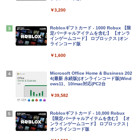
book Lenovo対応
￥3,200
￥2,952
Robloxギフトカード - 1000 Robux 【限
【Amazon.co.jp限定】 HP ノートパソコ
定バーチャルアイテムを含む】 【オンラ
ン 15-fd 15.6インチ 16GBメモリ 512GB
インゲームコード】 ロブロックス |オン
SSD インテル Core 5
ラインコード版
￥129,800
￥1,600
Apple 2026 MacBook Air M5チップ搭載
Microsoft Office Home & Business 202
13インチノートブック：AIとApple Intell
4(最新 永続版)|オンラインコード版|Wind
igence、13.6インチLiquid Retinaディ
ows11、10/mac対応|PC2台
スプレイ、16GBユニファイドメモリ、1
TB SSDストレージ、12MPセンターフレ
￥39,582
ームカメラ、日本語キーボード、Touch I
D - シルバー
Robloxギフトカード - 10,000 Robux
￥261,414
【限定バーチャルアイテムを含む】 【オ
ンラインゲームコード】 ロブロックス |
オンラインコード版
【Amazon.co.jp限定】ASUS ノートパソ
コン Vivobook 15 M1502NAQ 15.6イン