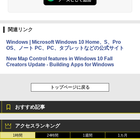
めのAIコーディング入門シリーズ
Amazon Kindle Paperwhite (16GB) 7イ
ンチディスプレイ、色調調節ライト、12
￥99
週間持続バッテリー、広告なし、ブラッ
ク
関連リンク
￥22,980
AIイラスト表現辞典: 思い通りの絵を引き
出す プロンプトの言葉 AI画像生成シリー
Windows | Microsoft Windows 10 Home、S、Pro
ズ (はぴーイラストLabo)
OS、ノート PC、PC、タブレットなどの公式サイト
Amazon Kindle Colorsoft | 16GBストレ
￥480
ージ、防水、7インチカラーディスプレ
New Map Control features in Windows 10 Fall
イ、色調調節ライト、最大8週間持続バッ
Creators Update - Building Apps for Windows
テリー、広告無し、ブラック (2025年発
売)
FM TOWNS ハイパー・カタログ: 本体ハ
ードウェア・市販ソフトウェアのパーフ
￥31,980
ェクトリストと最新エミュレータ紹介
トップページに戻る
￥1,600
New Amazon Kindle Scribe Colorsoft |
11インチカラーディスプレイ、64GBスト
おすすめ記事
レージ、ノート機能搭載、明るさ自動調
整、色調調節ライト、プレミアムペン付
き、グラファイト
アクセスランキング
￥115,980
1時間
24時間
1週間
1カ月