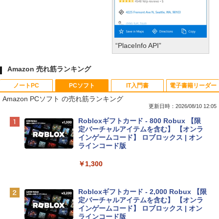
“PlaceInfo API”
Amazon 売れ筋ランキング
ノートPC
PCソフト
IT入門書
電子書籍リーダー
Amazon PCソフト の売れ筋ランキング
更新日時：2026/08/10 12:05
Apple 2026 MacBook Neo A18 Proチッ
Robloxギフトカード - 800 Robux 【限
プ搭載13インチノートブック：AIとAppl
定バーチャルアイテムを含む】 【オンラ
e Intelligenceのために設計、Liquid Ret
インゲームコード】 ロブロックス | オン
inaディスプレイ、8GBユニファイドメモ
ラインコード版
リ、256GB SSDストレージ、1080p Fac
eTime HDカメラ - インディゴ
￥1,300
￥119,800
Robloxギフトカード - 2,000 Robux 【限
定バーチャルアイテムを含む】 【オンラ
tomtoc 360°保護 15.6 16インチ パソコ
インゲームコード】 ロブロックス | オン
ンケース Dell NEC Lavie ASUS HP dyna
ラインコード版