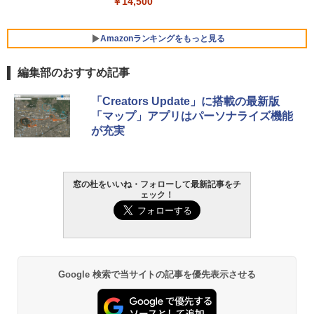
￥14,500
チ AMD Ryzen 7 170 メモリ16GB SSD 5
12GB Microsoft 365 Personal (24か月
版) 搭載 Windows 11 重量1.7kg Wi-Fi 6
Amazonランキングをもっと見る
E クワイエットブルー M1502NAQ-R716
5BUWS
編集部のおすすめ記事
￥109,800
生成AIパスポート公式テキスト 第４版
Amazon Kindle - 目に優しい、かさばら
「Creators Update」に搭載の最新版
ない、大きな画面で読みやすい、6週間持
「マップ」アプリはパーソナライズ機能
続バッテリー、6インチディスプレイ電子
￥1,766
が充実
書籍リーダー、マッチャ、16GB、広告な
し
￥16,980
1冊ですべて身につくHTML & CSSとWe
窓の杜をいいね・フォローして最新記事をチ
ェック！
bデザイン入門講座［第2版］
Kindle Paperwhite シグニチャーエディ
ション (32GB) 7インチディスプレイ、明
￥1,292
るさ自動調整、色調調節ライト、12週間
持続バッテリー、広告なし、メタリック
ブラック
ClaudeCode いちばんやさしい 教科書:
Google 検索で当サイトの記事を優先表示させる
￥27,980
非エンジニア 初心者 素人 でも安心 使い
方 マニュアル AI副業にもコンテンツ作成
にもKindle出版にも！ 非エンジニアのた