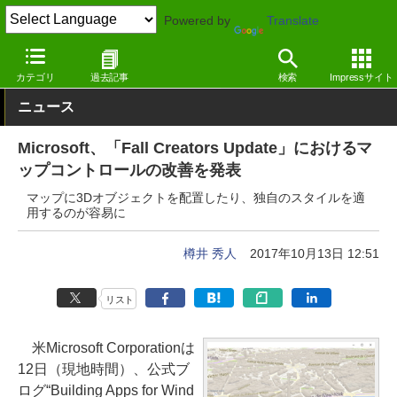
Powered by
Translate
窓の杜
ライフ
生活
Windows
カテゴリ
過去記事
検索
Impressサイト
ニュース
Microsoft、「Fall Creators Update」におけるマ
ップコントロールの改善を発表
マップに3Dオブジェクトを配置したり、独自のスタイルを適
用するのが容易に
樽井 秀人
2017年10月13日 12:51
リスト
米Microsoft Corporationは
12日（現地時間）、公式ブ
ログ“Building Apps for Wind