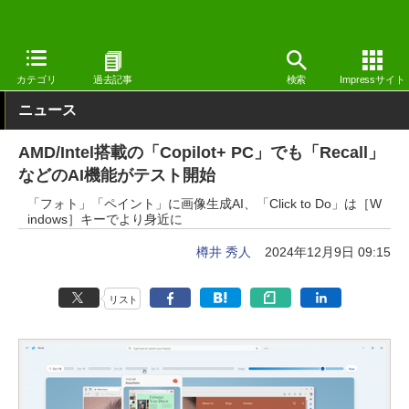
窓の杜
システム・ファイル
デスクトップ
Windows
カテゴリ
過去記事
検索
Impressサイト
ニュース
AMD/Intel搭載の「Copilot+ PC」でも「Recall」
などのAI機能がテスト開始
「フォト」「ペイント」に画像生成AI、「Click to Do」は［W
indows］キーでより身近に
樽井 秀人
2024年12月9日 09:15
リスト