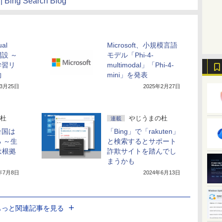
 | Bing Search Blog
ual
Microsoft、小規模言語
開設 ～
モデル「Phi-4-
学習リ
multimodal」「Phi-4-
約
mini」を発表
年3月25日
2025年2月27日
杜
やじうまの杜
連載
台国は
「Bing」で「rakuten」
 ～生
と検索するとサポート
」は根拠
詐欺サイトを踏んでし
まうかも
4年7月8日
2024年6月13日
もっと関連記事を見る