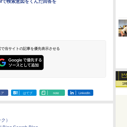
SLMで検索意図をくんだ回答を
 検索で当サイトの記事を優先表示させる
1
ェア
はてブ
note
LinkedIn
リンク）