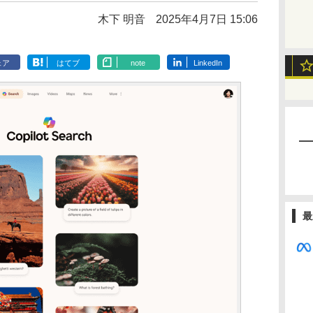
木下 明音
2025年4月7日 15:06
ェア
はてブ
note
LinkedIn
最