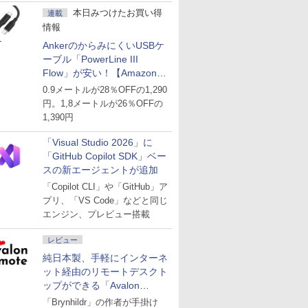
本日みつけたお買い得
連載
情報
AnkerのからみにくいUSBケ
ーブル「PowerLine III
Flow」が安い！【Amazon暮
らし応援サマーSale】
0.9メートルが28％OFFの1,290
円。1,8メートルが26％OFFの
1,390円
「Visual Studio 2026」に
「GitHub Copilot SDK」ベー
スの新エージェントが追加
「Copilot CLI」や「GitHub」ア
プリ、「VS Code」などと同じ
エンジン、プレビュー搭載
レビュー
純日本製、手軽にインターネ
ット経由のリモートデスクト
ップができる「Avalon
remote」
「Brynhildr」の作者が手掛け