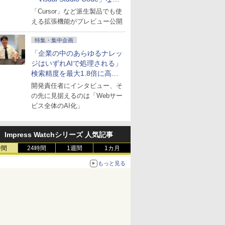
にも開放
「Cursor」など派生製品でも使
える拡張機能がプレビュー公開
特集・集中企画
「企業の中のあらゆるナレッ
ジはいずれAIで処理される」
検索精度を最大1.8倍に高め
た「GMO AI RAG」は無償の
開発責任者にインタビュー、そ
OSS版で「1社1RAG」を目
の先に見据えるのは「Webサー
指す
ビス全体のAI化」
Impress Watchシリーズ 人気記事
時間
24時間
1週間
1カ月
もっと見る