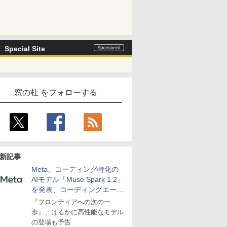
Special Site
窓の杜 をフォローする
新記事
Meta、コーディング特化の
AIモデル「Muse Spark 1.2」
を発表、コーディングエージ
ェント「Muse Code」も
『フロンティアへの次の一
歩』、はるかに高性能なモデル
の登場も予告