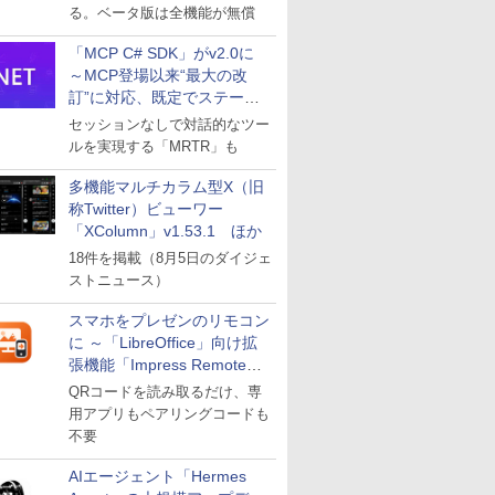
る。ベータ版は全機能が無償
「MCP C# SDK」がv2.0に
～MCP登場以来“最大の改
訂”に対応、既定でステート
レスへ
セッションなしで対話的なツー
ルを実現する「MRTR」も
多機能マルチカラム型X（旧
称Twitter）ビューワー
「XColumn」v1.53.1 ほか
18件を掲載（8月5日のダイジェ
ストニュース）
スマホをプレゼンのリモコン
に ～「LibreOffice」向け拡
張機能「Impress Remote」
が公開
QRコードを読み取るだけ、専
用アプリもペアリングコードも
不要
AIエージェント「Hermes