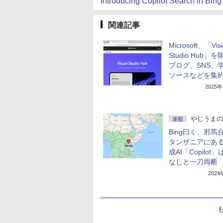
Introducing Copilot Search in Bing
関連記事
Microsoft、「Vis
Studio Hub」を
ブログ、SNS、
ソースなどを集
2025
やじうまの
連載
Bing曰く、邪馬
タンザニアにある
成AI「Copilot
なしと一刀両断
202