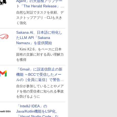
Agent」の大規模アップデー
ト「The Herald Release」が
公開
自然な対話でタスクを依頼、デ
スクトップアプリ・CLIも大き
く強化
Sakana AI、日本語に特化し
たLLM API「Sakana
Namazu」を提供開始
「Kimi K2.6」をベースに日本
固有の文脈に対する高い理解力
を獲得
「Gmail」に誤送信防止の新
機能 ～BCCで受信したメー
ルの［全員に返信］で警告を
表示
自分が参加していることやメア
ドを他の受信者に知られる事故
を防げるように
「IntelliJ IDEA」の
Java/Kotlin機能をLSP化、
「Visual Studio Code」など