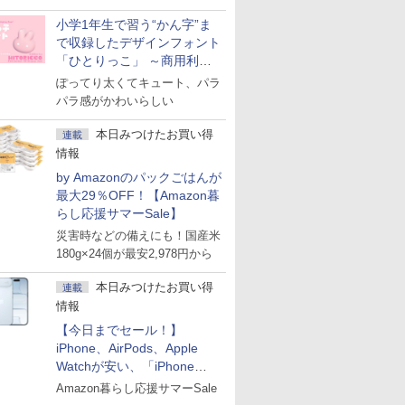
小学1年生で習う“かん字”ま
で収録したデザインフォント
「ひとりっこ」 ～商用利用
OK
ぽってり太くてキュート、パラ
パラ感がかわいらしい
本日みつけたお買い得
連載
情報
by Amazonのパックごはんが
最大29％OFF！【Amazon暮
らし応援サマーSale】
災害時などの備えにも！国産米
180g×24個が最安2,978円から
本日みつけたお買い得
連載
情報
【今日までセール！】
iPhone、AirPods、Apple
Watchが安い、「iPhone
Air」256GB版が139,800円な
Amazon暮らし応援サマーSale
ど