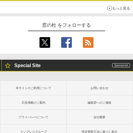
し
もっと見る
￥16,980
窓の杜 をフォローする
Kindle Paperwhite シグニチャーエディ
ション (32GB) 7インチディスプレイ、明
るさ自動調整、色調調節ライト、12週間
持続バッテリー、広告なし、メタリック
ブラック
￥27,980
Special Site
Amazon Kindle Paperwhite (16GB) 7イ
ンチディスプレイ、色調調節ライト、12
週間持続バッテリー、広告なし、ブラッ
本サイトのご利用について
お問い合わせ
ク
￥22,980
広告掲載のご案内
編集部へのご連絡
プライバシーについて
会社概要
Amazon Kindle Colorsoft | 16GBストレ
ージ、防水、7インチカラーディスプレ
イ、色調調節ライト、最大8週間持続バッ
インプレスグループ
特定商取引法に基づく表示