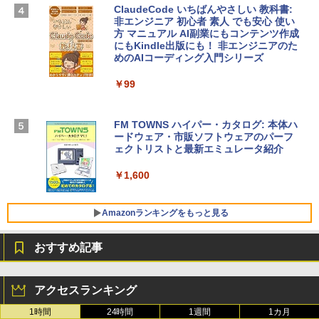
スプレイ、16GBユニファイドメモリ、51
ClaudeCode いちばんやさしい 教科書:
2GB SSDストレージ、12MPセンターフ
非エンジニア 初心者 素人 でも安心 使い
レームカメラ、日本語キーボード、Touc
方 マニュアル AI副業にもコンテンツ作成
Robloxギフトカード - 2,000 Robux 【限
h ID - ミッドナイト
にもKindle出版にも！ 非エンジニアのた
定バーチャルアイテムを含む】 【オンラ
めのAIコーディング入門シリーズ
インゲームコード】 ロブロックス | オン
￥224,800
ラインコード版
￥99
￥3,200
【Amazon.co.jp限定】 HP ノートパソコ
ン 15-fd 15.6インチ 16GBメモリ 512GB
FM TOWNS ハイパー・カタログ: 本体ハ
SSD インテル Core 5
ードウェア・市販ソフトウェアのパーフ
Windows版 | Minecraft (マインクラフ
ェクトリストと最新エミュレータ紹介
ト): Java & Bedrock Edition | オンライ
￥129,800
ンコード版
￥1,600
￥3,600
FMV ノートパソコン WE1-K3 (MS 365 P
ersonal/Copilotキー搭載/Win 11/15.6型/
Amazonランキングをもっと見る
Core i5/16GB/SSD 512GB/ホワイト) FM
VWK3E15W_AZ
おすすめ記事
￥139,880
Amazon Kindle - 目に優しい、かさばら
ない、大きな画面で読みやすい、6週間持
アクセスランキング
続バッテリー、6インチディスプレイ電子
書籍リーダー、マッチャ、16GB、広告な
1時間
24時間
1週間
1カ月