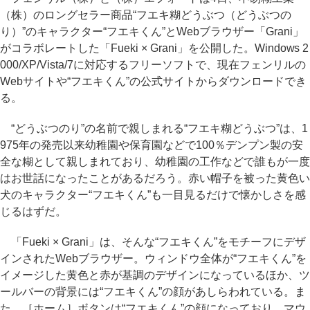
（株）のロングセラー商品“フエキ糊どうぶつ（どうぶつの
り）”のキャラクター“フエキくん”とWebブラウザー「Grani」
がコラボレートした「Fueki × Grani」を公開した。Windows 2
000/XP/Vista/7に対応するフリーソフトで、現在フェンリルの
Webサイトや“フエキくん”の公式サイトからダウンロードでき
る。
“どうぶつのり”の名前で親しまれる“フエキ糊どうぶつ”は、1
975年の発売以来幼稚園や保育園などで100％デンプン製の安
全な糊として親しまれており、幼稚園の工作などで誰もが一度
はお世話になったことがあるだろう。赤い帽子を被った黄色い
犬のキャラクター“フエキくん”も一目見るだけで懐かしさを感
じるはずだ。
「Fueki × Grani」は、そんな“フエキくん”をモチーフにデザ
インされたWebブラウザー。ウィンドウ全体が“フエキくん”を
イメージした黄色と赤が基調のデザインになっているほか、ツ
ールバーの背景には“フエキくん”の顔があしらわれている。ま
た、［ホーム］ボタンは“フエキくん”の顔になっており、マウ