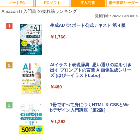
ノートPC
PCソフト
IT入門書
電子書籍リーダー
Amazon IT入門書 の売れ筋ランキング
更新日時：2026/08/09 00:05
Apple 2026 MacBook Neo A18 Proチッ
Robloxギフトカード - 800 Robux 【限
生成AIパスポート公式テキスト 第４版
プ搭載13インチノートブック：AIとAppl
定バーチャルアイテムを含む】 【オンラ
e Intelligenceのために設計、Liquid Ret
インゲームコード】 ロブロックス | オン
￥1,766
inaディスプレイ、8GBユニファイドメモ
ラインコード版
リ、512GB SSDストレージ、1080p Fac
eTime HDカメラ、Touch ID - インディ
￥1,300
ゴ
AIイラスト表現辞典: 思い通りの絵を引き
￥137,800
出す プロンプトの言葉 AI画像生成シリー
Robloxギフトカード - 1000 Robux 【限
ズ (はぴーイラストLabo)
定バーチャルアイテムを含む】 【オンラ
インゲームコード】 ロブロックス |オン
tomtoc 360°保護 15.6 16インチ パソコ
ラインコード版
￥480
ンケース Dell NEC Lavie ASUS HP dyna
book Lenovo対応
￥1,600
1冊ですべて身につくHTML & CSSとWe
￥2,952
bデザイン入門講座［第2版］
Microsoft Office Home & Business 202
4(最新 永続版)|オンラインコード版|Wind
￥1,292
Apple 2026 MacBook Air M5チップ搭載
ows11、10/mac対応|PC2台
13インチノートブック：AIとApple Intell
igence、13.6インチLiquid Retinaディ
￥39,582