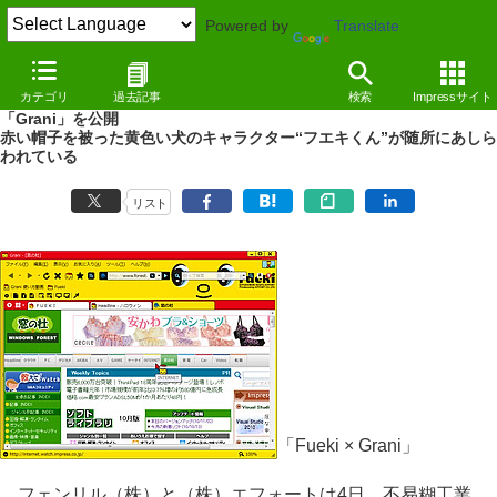
Powered by
Translate
NEWS
（10/11/04 14:37）
カテゴリ
過去記事
検索
Impressサイト
フェンリル、誰もがお世話になった“どうぶつのり”とコラボした
「Grani」を公開
赤い帽子を被った黄色い犬のキャラクター“フエキくん”が随所にあしら
われている
リスト
「Fueki × Grani」
フェンリル（株）と（株）エフォートは4日、不易糊工業