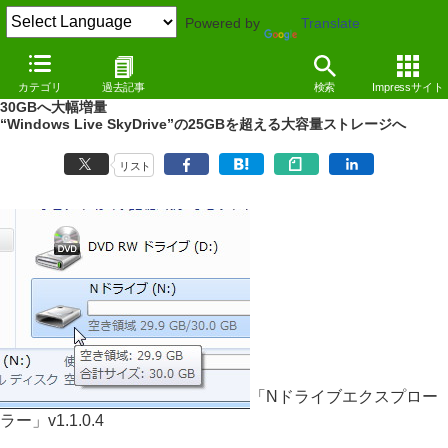
Powered by
Translate
NEWS
（11/08/03 13:38）
カテゴリ
過去記事
検索
Impressサイト
無料オンラインストレージサービス“Nドライブ”の容量が10GBから
30GBへ大幅増量
“Windows Live SkyDrive”の25GBを超える大容量ストレージへ
リスト
「Nドライブエクスプロー
ラー」v1.1.0.4