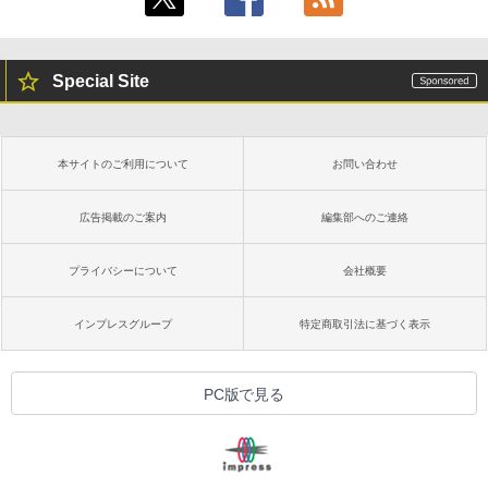
し
￥1,600
￥16,980
ClaudeCode いちばんやさしい 教科書:
非エンジニア 初心者 素人 でも安心 使い
Special Site
方 マニュアル AI副業にもコンテンツ作成
Microsoft Office Home & Business 202
にもKindle出版にも！ 非エンジニアのた
4(最新 永続版)|オンラインコード版|Wind
Kindle Paperwhite シグニチャーエディ
めのAIコーディング入門シリーズ
ows11、10/mac対応|PC2台
ション (32GB) 7インチディスプレイ、明
るさ自動調整、色調調節ライト、12週間
持続バッテリー、広告なし、メタリック
￥99
￥39,582
本サイトのご利用について
お問い合わせ
ブラック
￥27,980
広告掲載のご案内
編集部へのご連絡
1冊ですべて身につくHTML & CSSとWe
Robloxギフトカード - 2,000 Robux 【限
bデザイン入門講座［第2版］
定バーチャルアイテムを含む】 【オンラ
インゲームコード】 ロブロックス | オン
プライバシーについて
会社概要
ラインコード版
Amazon Kindle Colorsoft | 16GBストレ
￥1,292
ージ、防水、7インチカラーディスプレ
イ、色調調節ライト、最大8週間持続バッ
￥3,200
インプレスグループ
特定商取引法に基づく表示
テリー、広告無し、ブラック (2025年発
売)
FM TOWNS ハイパー・カタログ: 本体ハ
ードウェア・市販ソフトウェアのパーフ
Windows版 | Minecraft (マインクラフ
￥31,980
PC版で見る
ェクトリストと最新エミュレータ紹介
ト): Java & Bedrock Edition | オンライ
ンコード版
￥1,600
New Amazon Kindle Scribe Colorsoft |
￥3,600
11インチカラーディスプレイ、64GBスト