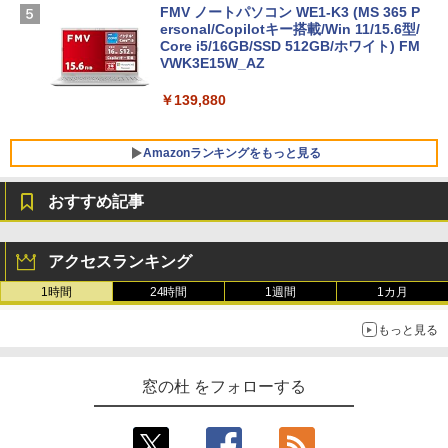
FMV ノートパソコン WE1-K3 (MS 365 P
ersonal/Copilotキー搭載/Win 11/15.6型/
Core i5/16GB/SSD 512GB/ホワイト) FM
VWK3E15W_AZ
￥139,880
Amazonランキングをもっと見る
おすすめ記事
Robloxギフトカード - 800 Robux 【限
生成AIパスポート公式テキスト 第４版
Amazon Kindle Paperwhite (16GB) 7イ
定バーチャルアイテムを含む】 【オンラ
ンチディスプレイ、色調調節ライト、12
アクセスランキング
インゲームコード】 ロブロックス | オン
週間持続バッテリー、広告なし、ブラッ
￥1,766
ラインコード版
ク
1時間
24時間
1週間
1カ月
￥1,300
￥22,980
もっと見る
AIイラスト表現辞典: 思い通りの絵を引き
出す プロンプトの言葉 AI画像生成シリー
Robloxギフトカード - 1000 Robux 【限
Amazon Kindle - 目に優しい、かさばら
窓の杜 をフォローする
ズ (はぴーイラストLabo)
定バーチャルアイテムを含む】 【オンラ
ない、大きな画面で読みやすい、6週間持
インゲームコード】 ロブロックス |オン
続バッテリー、6インチディスプレイ電子
ラインコード版
書籍リーダー、ブラック、16GB、広告な
￥480