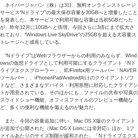
ネイバージャパン（株）は3日、無料オンラインストレージ
サービス“Nドライブ”の最大保存容量を30GBへと増量したこと
を発表した。本サービスで利用可能な容量は当初5GBだった
が、昨年12月に10GBへと倍増。今回さらに3倍にまで拡大さ
れており、“Windows Live SkyDrive”の25GBを超える大容量ス
トレージへと成長している。
“Nドライブ”はWebブラウザーからの利用のみならず、Wind
owsの仮想ドライブとして利用可能にするクライアント「Nド
ライブエクスプローラー」、IE/Firefox用ツールバー「NAVER
ツールバー」、iPhone/iPad/Android向けのクライアントソフ
トなど、さまざまなデバイス・利用形態に対応したクライアン
トが用意されている。そのほかにも、ファイルの共有や写真の
スライドショー機能、オフィスファイルのプレビュー機能な
ど、多くの便利な機能を備えるのが魅力だ。
また、今回の容量追加に伴い、Mac OS X版のクライアント
が追加で公開された（Mac OS X Lionには非対応）ほか、1フ
ァイルあたりのサイズ制限が緩和された。「Nドライブエクス