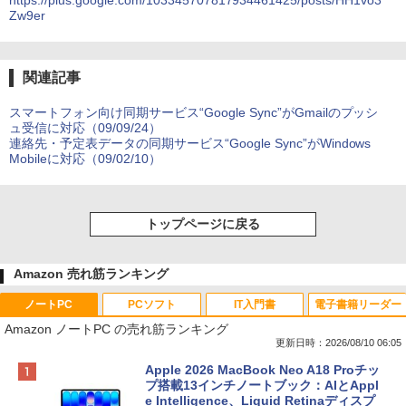
https://plus.google.com/103345707817934461425/posts/HH1vo3
Zw9er
関連記事
スマートフォン向け同期サービス“Google Sync”がGmailのプッシ
ュ受信に対応（09/09/24）
連絡先・予定表データの同期サービス“Google Sync”がWindows
Mobileに対応（09/02/10）
トップページに戻る
Amazon 売れ筋ランキング
ノートPC
PCソフト
IT入門書
電子書籍リーダー
Amazon ノートPC の売れ筋ランキング
更新日時：2026/08/10 06:05
Apple 2026 MacBook Neo A18 Proチッ
プ搭載13インチノートブック：AIとAppl
e Intelligence、Liquid Retinaディスプ