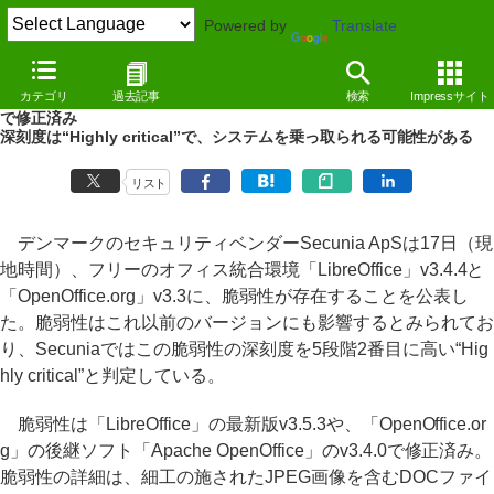
Powered by
Translate
NEWS
（12/05/18 14:49）
カテゴリ
過去記事
検索
Impressサイト
「LibreOffice」「OpenOffice.org」の旧バージョンに脆弱性、最新版
で修正済み
深刻度は“Highly critical”で、システムを乗っ取られる可能性がある
リスト
デンマークのセキュリティベンダーSecunia ApSは17日（現
地時間）、フリーのオフィス統合環境「LibreOffice」v3.4.4と
「OpenOffice.org」v3.3に、脆弱性が存在することを公表し
た。脆弱性はこれ以前のバージョンにも影響するとみられてお
り、Secuniaではこの脆弱性の深刻度を5段階2番目に高い“Hig
hly critical”と判定している。
脆弱性は「LibreOffice」の最新版v3.5.3や、「OpenOffice.or
g」の後継ソフト「Apache OpenOffice」のv3.4.0で修正済み。
脆弱性の詳細は、細工の施されたJPEG画像を含むDOCファイ