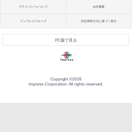
めのAIコーディング入門シリーズ
プライバシーについて
会社概要
Amazon Kindle Colorsoft | 16GBストレ
￥99
ージ、防水、7インチカラーディスプレ
イ、色調調節ライト、最大8週間持続バッ
インプレスグループ
特定商取引法に基づく表示
テリー、広告無し、ブラック (2025年発
売)
FM TOWNS ハイパー・カタログ: 本体ハ
ードウェア・市販ソフトウェアのパーフ
￥31,980
PC版で見る
ェクトリストと最新エミュレータ紹介
￥1,600
New Amazon Kindle Scribe Colorsoft |
11インチカラーディスプレイ、64GBスト
レージ、ノート機能搭載、明るさ自動調
整、色調調節ライト、プレミアムペン付
き、グラファイト
Copyright ©
2026
Impress Corporation. All rights reserved.
￥115,980