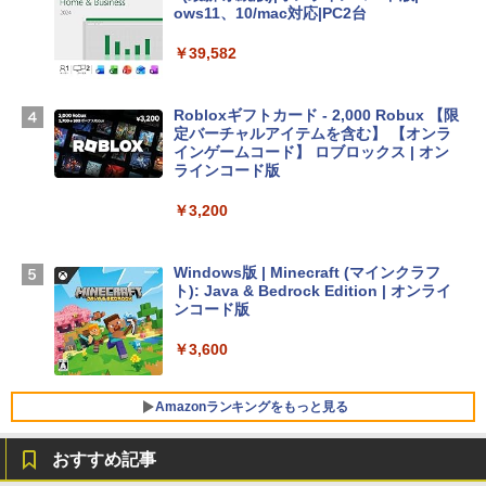
Apple 2026 MacBook Air M5チップ搭載
ows11、10/mac対応|PC2台
13インチノートブック：AIとApple Intell
igence、13.6インチLiquid Retinaディ
￥39,582
スプレイ、16GBユニファイドメモリ、51
2GB SSDストレージ、12MPセンターフ
レームカメラ、日本語キーボード、Touc
Robloxギフトカード - 2,000 Robux 【限
h ID - ミッドナイト
定バーチャルアイテムを含む】 【オンラ
インゲームコード】 ロブロックス | オン
￥224,800
ラインコード版
￥3,200
【Amazon.co.jp限定】 HP ノートパソコ
ン 15-fd 15.6インチ 16GBメモリ 512GB
SSD インテル Core 5
Windows版 | Minecraft (マインクラフ
ト): Java & Bedrock Edition | オンライ
￥129,800
ンコード版
￥3,600
FMV ノートパソコン WE1-K3 (MS 365 P
ersonal/Copilotキー搭載/Win 11/15.6型/
Core i5/16GB/SSD 512GB/ホワイト) FM
Amazonランキングをもっと見る
VWK3E15W_AZ
おすすめ記事
￥139,880