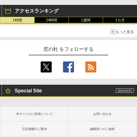
生成AIパスポート公式テキスト 第４版
Amazon Kindle - 目に優しい、かさばら
ない、大きな画面で読みやすい、6週間持
アクセスランキング
続バッテリー、6インチディスプレイ電子
￥1,766
書籍リーダー、マッチャ、16GB、広告な
1時間
24時間
1週間
1カ月
し
もっと見る
￥16,980
AIイラスト表現辞典: 思い通りの絵を引き
出す プロンプトの言葉 AI画像生成シリー
窓の杜 をフォローする
ズ (はぴーイラストLabo)
Kindle Paperwhite シグニチャーエディ
ション (32GB) 7インチディスプレイ、明
るさ自動調整、色調調節ライト、12週間
￥480
持続バッテリー、広告なし、メタリック
ブラック
1冊ですべて身につくHTML & CSSとWe
￥27,980
bデザイン入門講座［第2版］
Special Site
￥1,292
Amazon Kindle Paperwhite (16GB) 7イ
ンチディスプレイ、色調調節ライト、12
週間持続バッテリー、広告なし、ブラッ
本サイトのご利用について
お問い合わせ
ク
ClaudeCode いちばんやさしい 教科書:
非エンジニア 初心者 素人 でも安心 使い
￥22,980
方 マニュアル AI副業にもコンテンツ作成
広告掲載のご案内
編集部へのご連絡
にもKindle出版にも！ 非エンジニアのた