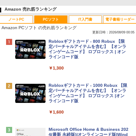
Amazon 売れ筋ランキング
ノートPC
PCソフト
IT入門書
電子書籍リーダー
Amazon PCソフト の売れ筋ランキング
更新日時：2026/08/09 00:05
Apple 2026 MacBook Neo A18 Proチッ
Robloxギフトカード - 800 Robux 【限
プ搭載13インチノートブック：AIとAppl
定バーチャルアイテムを含む】 【オンラ
e Intelligenceのために設計、Liquid Ret
インゲームコード】 ロブロックス | オン
inaディスプレイ、8GBユニファイドメモ
ラインコード版
リ、512GB SSDストレージ、1080p Fac
eTime HDカメラ、Touch ID - インディ
￥1,300
ゴ
￥137,800
Robloxギフトカード - 1000 Robux 【限
定バーチャルアイテムを含む】 【オンラ
インゲームコード】 ロブロックス |オン
tomtoc 360°保護 15.6 16インチ パソコ
ラインコード版
ンケース Dell NEC Lavie ASUS HP dyna
book Lenovo対応
￥1,600
￥2,952
Microsoft Office Home & Business 202
4(最新 永続版)|オンラインコード版|Wind