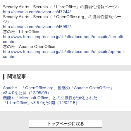
Security Alerts - Secunia（「LibreOffice」の脆弱性情報ページ）
http://secunia.com/advisories/47244/
Security Alerts - Secunia（「OpenOffice.org」の脆弱性情報ペー
ジ）
http://secunia.com/advisories/46992/
窓の杜 - LibreOffice
http://www.forest.impress.co.jp/lib/offc/document/offcsuite/libreoffi
ce.html
窓の杜 - Apache OpenOffice
http://www.forest.impress.co.jp/lib/offc/document/offcsuite/openoffi
ce.html
関連記事
Apache、「OpenOffice.org」後継の「Apache OpenOffice」
v3.4.0を公開（12/05/09）
機能や「Microsoft Office」との互換性が強化された
「LibreOffice」v3.5.0が公開（12/02/15）
トップページに戻る