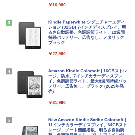
￥2,952
￥16,980
ClaudeCode いちばんやさしい 教科書:
非エンジニア 初心者 素人 でも安心 使い
方 マニュアル AI副業にもコンテンツ作成
Microsoft Office Home & Business 202
にもKindle出版にも！ 非エンジニアのた
Apple 2026 MacBook Air M5チップ搭載
4(最新 永続版)|オンラインコード版|Wind
Kindle Paperwhite シグニチャーエディ
めのAIコーディング入門シリーズ
13インチノートブック：AIとApple Intell
ows11、10/mac対応|PC2台
ション (32GB) 7インチディスプレイ、明
igence、13.6インチLiquid Retinaディ
るさ自動調整、色調調節ライト、12週間
スプレイ、16GBユニファイドメモリ、1
持続バッテリー、広告なし、メタリック
￥99
￥39,582
TB SSDストレージ、12MPセンターフレ
ブラック
ームカメラ、日本語キーボード、Touch I
D - ミッドナイト
￥27,980
1冊ですべて身につくHTML & CSSとWe
Robloxギフトカード - 2,000 Robux 【限
bデザイン入門講座［第2版］
定バーチャルアイテムを含む】 【オンラ
￥278,800
インゲームコード】 ロブロックス | オン
ラインコード版
Amazon Kindle Colorsoft | 16GBストレ
￥1,292
ージ、防水、7インチカラーディスプレ
【Amazon.co.jp限定】 HP ノートパソコ
イ、色調調節ライト、最大8週間持続バッ
￥3,200
ン 15-fd 15.6インチ 16GBメモリ 512GB
テリー、広告無し、ブラック (2025年発
SSD インテル Core 5
売)
FM TOWNS ハイパー・カタログ: 本体ハ
ードウェア・市販ソフトウェアのパーフ
Windows版 | Minecraft (マインクラフ
￥129,800
￥31,980
ェクトリストと最新エミュレータ紹介
ト): Java & Bedrock Edition | オンライ
ンコード版
￥1,600
FMV ノートパソコン WE1-K3 (MS 365 P
New Amazon Kindle Scribe Colorsoft |
￥3,600
ersonal/Copilotキー搭載/Win 11/15.6型/
11インチカラーディスプレイ、64GBスト
Core i5/16GB/SSD 512GB/ホワイト) FM
レージ、ノート機能搭載、明るさ自動調