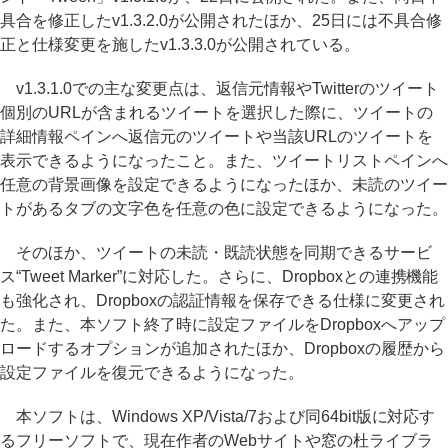
具合を修正したv1.3.2.0が公開されたほか、25日には不具合修
正と仕様変更を施したv1.3.3.0が公開されている。
v1.3.1.0での主な変更点は、返信元情報やTwitterのツイート
個別のURLが含まれるツイートを選択した際に、ツイートの
詳細情報ペインへ返信元のツイートや当該URLのツイートを
表示できるようになったこと。また、ツイートリストペインへ
任意の背景画像を設定できるようになったほか、未読のツイー
トがあるタブの文字色を任意の色に設定できるようになった。
そのほか、ツイートの未読・既読状態を同期できるサービ
ス“Tweet Marker”に対応した。さらに、Dropboxとの連携機能
も強化され、Dropboxの認証情報を保存できる仕様に変更され
た。また、本ソフト終了時に設定ファイルをDropboxへアップ
ロードするオプションが追加されたほか、Dropboxの履歴から
設定ファイルを復元できるようになった。
本ソフトは、Windows XP/Vista/7および同64bit版に対応す
るフリーソフトで、現在作者のWebサイトや窓の杜ライブラ