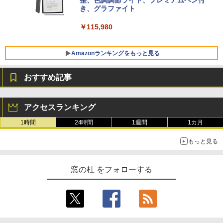
VWK3E15W_AZ
整、色調調節ライト、プレミアムペン付
き、グラファイト
￥139,880
￥115,980
Amazonランキングをもっと見る
おすすめ記事
アクセスランキング
1時間
24時間
1週間
1カ月
もっと見る
窓の杜 をフォローする