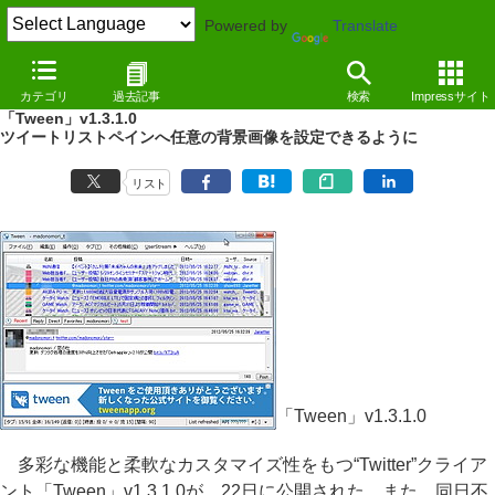
Powered by
Translate
NEWS
（12/05/25 17:22）
カテゴリ
過去記事
検索
Impressサイト
詳細情報ペインに返信元ツイートなどを表示できるようになった
「Tween」v1.3.1.0
ツイートリストペインへ任意の背景画像を設定できるように
リスト
「Tween」v1.3.1.0
多彩な機能と柔軟なカスタマイズ性をもつ“Twitter”クライア
ント「Tween」v1.3.1.0が、22日に公開された。また、同日不