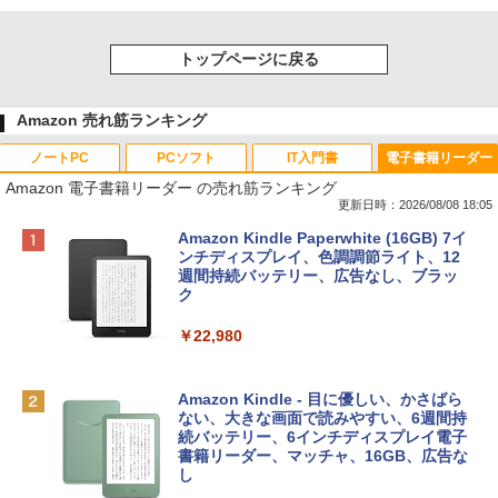
トップページに戻る
Amazon 売れ筋ランキング
ノートPC
PCソフト
IT入門書
電子書籍リーダー
Amazon 電子書籍リーダー の売れ筋ランキング
更新日時：2026/08/08 18:05
Apple 2026 MacBook Neo A18 Proチッ
Robloxギフトカード - 800 Robux 【限
生成AIパスポート公式テキスト 第４版
Amazon Kindle Paperwhite (16GB) 7イ
プ搭載13インチノートブック：AIとAppl
定バーチャルアイテムを含む】 【オンラ
ンチディスプレイ、色調調節ライト、12
e Intelligenceのために設計、Liquid Ret
インゲームコード】 ロブロックス | オン
週間持続バッテリー、広告なし、ブラッ
￥1,766
inaディスプレイ、8GBユニファイドメモ
ラインコード版
ク
リ、512GB SSDストレージ、1080p Fac
eTime HDカメラ、Touch ID - シルバー
￥1,300
￥22,980
￥131,111
AIイラスト表現辞典: 思い通りの絵を引き
出す プロンプトの言葉 AI画像生成シリー
Robloxギフトカード - 1000 Robux 【限
Amazon Kindle - 目に優しい、かさばら
ズ (はぴーイラストLabo)
定バーチャルアイテムを含む】 【オンラ
ない、大きな画面で読みやすい、6週間持
tomtoc 360°保護 15.6 16インチ パソコ
インゲームコード】 ロブロックス |オン
続バッテリー、6インチディスプレイ電子
ンケース Dell NEC Lavie ASUS HP dyna
ラインコード版
書籍リーダー、マッチャ、16GB、広告な
￥480
book Lenovo対応
し
￥1,600