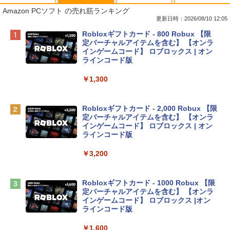
Amazon PCソフト の売れ筋ランキング
更新日時：2026/08/10 12:05
Apple 2026 MacBook Neo A18 Proチッ
Robloxギフトカード - 800 Robux 【限
プ搭載13インチノートブック：AIとAppl
定バーチャルアイテムを含む】 【オンラ
e Intelligenceのために設計、Liquid Ret
インゲームコード】 ロブロックス | オン
inaディスプレイ、8GBユニファイドメモ
ラインコード版
リ、256GB SSDストレージ、1080p Fac
eTime HDカメラ - インディゴ
￥1,300
￥119,800
Robloxギフトカード - 2,000 Robux 【限
定バーチャルアイテムを含む】 【オンラ
tomtoc 360°保護 15.6 16インチ パソコ
インゲームコード】 ロブロックス | オン
ンケース Dell NEC Lavie ASUS HP dyna
ラインコード版
book Lenovo対応
￥3,200
￥2,952
Robloxギフトカード - 1000 Robux 【限
【Amazon.co.jp限定】 HP ノートパソコ
定バーチャルアイテムを含む】 【オンラ
ン 15-fd 15.6インチ 16GBメモリ 512GB
インゲームコード】 ロブロックス |オン
SSD インテル Core 5
ラインコード版
￥129,800
￥1,600