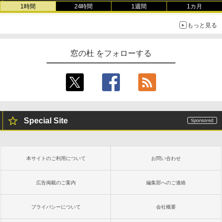
書籍リーダー、マッチャ、16GB、広告な
1時間
24時間
1週間
1カ月
し
もっと見る
￥16,980
1冊ですべて身につくHTML & CSSとWe
bデザイン入門講座［第2版］
窓の杜 をフォローする
Kindle Paperwhite シグニチャーエディ
ション (32GB) 7インチディスプレイ、明
￥1,292
るさ自動調整、色調調節ライト、12週間
持続バッテリー、広告なし、メタリック
ブラック
ClaudeCode いちばんやさしい 教科書:
￥27,980
非エンジニア 初心者 素人 でも安心 使い
方 マニュアル AI副業にもコンテンツ作成
Special Site
にもKindle出版にも！ 非エンジニアのた
めのAIコーディング入門シリーズ
Amazon Kindle Paperwhite (16GB) 7イ
ンチディスプレイ、色調調節ライト、12
￥99
週間持続バッテリー、広告なし、ブラッ
本サイトのご利用について
お問い合わせ
ク
￥22,980
AIイラスト表現辞典: 思い通りの絵を引き
広告掲載のご案内
編集部へのご連絡
出す プロンプトの言葉 AI画像生成シリー
ズ (はぴーイラストLabo)
プライバシーについて
会社概要
Amazon Kindle Colorsoft | 16GBストレ
￥480
ージ、防水、7インチカラーディスプレ