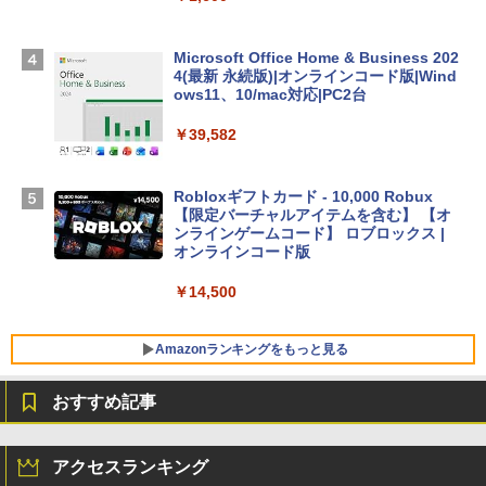
Apple 2026 MacBook Air M5チップ搭載
Microsoft Office Home & Business 202
13インチノートブック：AIとApple Intell
4(最新 永続版)|オンラインコード版|Wind
igence、13.6インチLiquid Retinaディ
ows11、10/mac対応|PC2台
スプレイ、16GBユニファイドメモリ、1
TB SSDストレージ、12MPセンターフレ
￥39,582
ームカメラ、日本語キーボード、Touch I
D - シルバー
Robloxギフトカード - 10,000 Robux
￥261,414
【限定バーチャルアイテムを含む】 【オ
ンラインゲームコード】 ロブロックス |
オンラインコード版
【Amazon.co.jp限定】ASUS ノートパソ
コン Vivobook 15 M1502NAQ 15.6イン
￥14,500
チ AMD Ryzen 7 170 メモリ16GB SSD 5
12GB Microsoft 365 Personal (24か月
版) 搭載 Windows 11 重量1.7kg Wi-Fi 6
Amazonランキングをもっと見る
E クワイエットブルー M1502NAQ-R716
5BUWS
おすすめ記事
￥109,800
生成AIパスポート公式テキスト 第４版
Amazon Kindle - 目に優しい、かさばら
ない、大きな画面で読みやすい、6週間持
アクセスランキング
続バッテリー、6インチディスプレイ電子
￥1,766