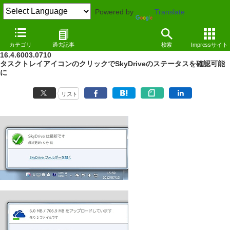
Powered by
Translate
NEWS
（12/07/13 16:24）
カテゴリ
過去記事
検索
Impressサイト
SkyDriveの公式クライアント最新版「SkyDrive for Windows」Build
16.4.6003.0710
タスクトレイアイコンのクリックでSkyDriveのステータスを確認可能
に
リスト