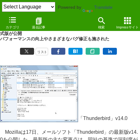
Powered by
Translate
NEWS
（12/07/18 14:25）
カテゴリ
過去記事
検索
Impressサイト
深刻度“Critical”の脆弱性5件などを修正した「Thunderbird 14」の正
式版が公開
パフォーマンスの向上やさまざまなバグ修正も施された
リスト
「Thunderbird」v14.0
Mozillaは17日、メールソフト「Thunderbird」の最新版v14.
0を公開した。最新版の主な変更点は、同社の基準で深刻度が