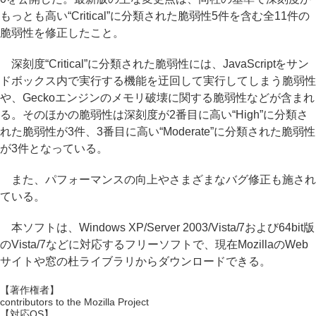
もっとも高い“Critical”に分類された脆弱性5件を含む全11件の
脆弱性を修正したこと。
深刻度“Critical”に分類された脆弱性には、JavaScriptをサン
ドボックス内で実行する機能を迂回して実行してしまう脆弱性
や、Geckoエンジンのメモリ破壊に関する脆弱性などが含まれ
る。そのほかの脆弱性は深刻度が2番目に高い“High”に分類さ
れた脆弱性が3件、3番目に高い“Moderate”に分類された脆弱性
が3件となっている。
また、パフォーマンスの向上やさまざまなバグ修正も施され
ている。
本ソフトは、Windows XP/Server 2003/Vista/7および64bit版
のVista/7などに対応するフリーソフトで、現在MozillaのWeb
サイトや窓の杜ライブラリからダウンロードできる。
【著作権者】
contributors to the Mozilla Project
【対応OS】