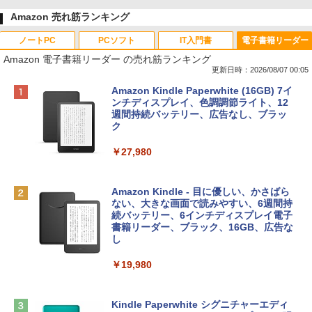
Amazon 売れ筋ランキング
ノートPC
PCソフト
IT入門書
電子書籍リーダー
Amazon 電子書籍リーダー の売れ筋ランキング
更新日時：2026/08/07 00:05
Apple 2026 MacBook Neo A18 Proチッ
Robloxギフトカード - 800 Robux 【限
生成AIパスポート公式テキスト 第４版
Amazon Kindle Paperwhite (16GB) 7イ
プ搭載13インチノートブック：AIとAppl
定バーチャルアイテムを含む】 【オンラ
ンチディスプレイ、色調調節ライト、12
e Intelligence、Liquid Retinaディスプ
インゲームコード】 ロブロックス | オン
週間持続バッテリー、広告なし、ブラッ
￥1,766
レイ、8GBメモリ、512GB SSD、1080p
ラインコード版
ク
FaceTime HDカメラ、Touch ID - インデ
ィゴ + 3年延長 AppleCare+ for 13インチ
￥1,300
￥27,980
MacBook Neo(A18 Pro)|ダウンロード版
AIイラスト表現辞典: 思い通りの絵を引き
￥162,598
出す プロンプトの言葉 AI画像生成シリー
Robloxギフトカード - 2,000 Robux 【限
Amazon Kindle - 目に優しい、かさばら
ズ (はぴーイラストLabo)
定バーチャルアイテムを含む】 【オンラ
ない、大きな画面で読みやすい、6週間持
インゲームコード】 ロブロックス | オン
続バッテリー、6インチディスプレイ電子
tomtoc 360°保護 15.6 16インチ パソコ
ラインコード版
書籍リーダー、ブラック、16GB、広告な
￥480
ンケース Dell NEC Lavie ASUS HP dyna
し
book Lenovo対応
￥3,200
￥19,980
ClaudeCode いちばんやさしい 教科書:
￥2,952
非エンジニア 初心者 素人 でも安心 使い
方 マニュアル AI副業にもコンテンツ作成
Microsoft Office Home & Business 202
にもKindle出版にも！ 非エンジニアのた
4(最新 永続版)|オンラインコード版|Wind
Kindle Paperwhite シグニチャーエディ