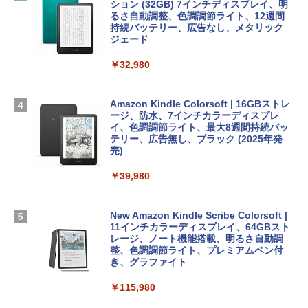
めのAIコーディング入門シリーズ
Apple 2026 MacBook Air M5チップ搭載
ows11、10/mac対応|PC2台
ション (32GB) 7インチディスプレイ、明
13インチノートブック：AIとApple Intell
るさ自動調整、色調調節ライト、12週間
igence、13.6インチLiquid Retinaディ
持続バッテリー、広告なし、メタリック
￥99
￥39,582
スプレイ、24GBユニファイドメモリ、1
ジェード
TB SSD、12MPセンターフレームカメ
ラ、Touch ID - ミッドナイト + 3年延長
￥32,980
FM TOWNS ハイパー・カタログ: 本体ハ
Robloxギフトカード - 1000 Robux 【限
AppleCare+ for 13インチMacBook Air
ードウェア・市販ソフトウェアのパーフ
定バーチャルアイテムを含む】 【オンラ
(M5)|ダウンロード版
ェクトリストと最新エミュレータ紹介
インゲームコード】 ロブロックス |オン
ラインコード版
Amazon Kindle Colorsoft | 16GBストレ
￥347,600
ージ、防水、7インチカラーディスプレ
￥1,600
イ、色調調節ライト、最大8週間持続バッ
￥1,600
テリー、広告無し、ブラック (2025年発
【Amazon.co.jp限定】 HP ノートパソコ
売)
1冊ですべて身につくHTML & CSSとWe
ン 15-fd 15.6インチ 16GBメモリ 512GB
bデザイン入門講座［第2版］
Microsoft Office Home 2024(最新 永続
SSD インテル Core 5
￥39,980
版)|オンラインコード版|Windows11、1
0/mac対応|PC2台
￥2,326
￥129,800
New Amazon Kindle Scribe Colorsoft |
￥37,224
11インチカラーディスプレイ、64GBスト
FMV ノートパソコン WE1-K3 (MS 365 P
レージ、ノート機能搭載、明るさ自動調
ersonal/Copilotキー搭載/Win 11/15.6型/
整、色調調節ライト、プレミアムペン付
Core i5/16GB/SSD 512GB/ホワイト) FM
き、グラファイト
VWK3E15W_AZ
￥115,980
￥120,000