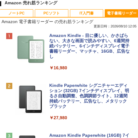
Amazon 売れ筋ランキング
ノートPC
PCソフト
IT入門書
電子書籍リーダー
Amazon 電子書籍リーダー の売れ筋ランキング
更新日時：2026/08/10 12:05
Apple 2026 MacBook Neo A18 Proチッ
Robloxギフトカード - 800 Robux 【限
生成AIパスポート公式テキスト 第４版
Amazon Kindle - 目に優しい、かさばら
プ搭載13インチノートブック：AIとAppl
定バーチャルアイテムを含む】 【オンラ
ない、大きな画面で読みやすい、6週間持
e Intelligenceのために設計、Liquid Ret
インゲームコード】 ロブロックス | オン
続バッテリー、6インチディスプレイ電子
￥1,766
inaディスプレイ、8GBユニファイドメモ
ラインコード版
書籍リーダー、マッチャ、16GB、広告な
リ、256GB SSDストレージ、1080p Fac
し
eTime HDカメラ - インディゴ
￥1,300
￥16,980
￥119,800
1冊ですべて身につくHTML & CSSとWe
bデザイン入門講座［第2版］
Robloxギフトカード - 2,000 Robux 【限
定バーチャルアイテムを含む】 【オンラ
Kindle Paperwhite シグニチャーエディ
tomtoc 360°保護 15.6 16インチ パソコ
インゲームコード】 ロブロックス | オン
ション (32GB) 7インチディスプレイ、明
￥1,292
ンケース Dell NEC Lavie ASUS HP dyna
ラインコード版
るさ自動調整、色調調節ライト、12週間
book Lenovo対応
持続バッテリー、広告なし、メタリック
ブラック
￥3,200
￥2,952
ClaudeCode いちばんやさしい 教科書:
￥27,980
非エンジニア 初心者 素人 でも安心 使い
方 マニュアル AI副業にもコンテンツ作成
Robloxギフトカード - 1000 Robux 【限
にもKindle出版にも！ 非エンジニアのた
【Amazon.co.jp限定】 HP ノートパソコ
定バーチャルアイテムを含む】 【オンラ
めのAIコーディング入門シリーズ
ン 15-fd 15.6インチ 16GBメモリ 512GB
インゲームコード】 ロブロックス |オン
Amazon Kindle Paperwhite (16GB) 7イ