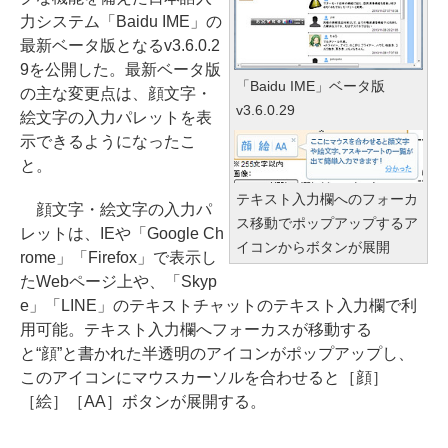
力システム「Baidu IME」の
最新ベータ版となるv3.6.0.2
9を公開した。最新ベータ版
「Baidu IME」ベータ版
の主な変更点は、顔文字・
v3.6.0.29
絵文字の入力パレットを表
示できるようになったこ
と。
テキスト入力欄へのフォーカ
顔文字・絵文字の入力パ
ス移動でポップアップするア
レットは、IEや「Google Ch
イコンからボタンが展開
rome」「Firefox」で表示し
たWebページ上や、「Skyp
e」「LINE」のテキストチャットのテキスト入力欄で利
用可能。テキスト入力欄へフォーカスが移動する
と“顔”と書かれた半透明のアイコンがポップアップし、
このアイコンにマウスカーソルを合わせると［顔］
［絵］［AA］ボタンが展開する。