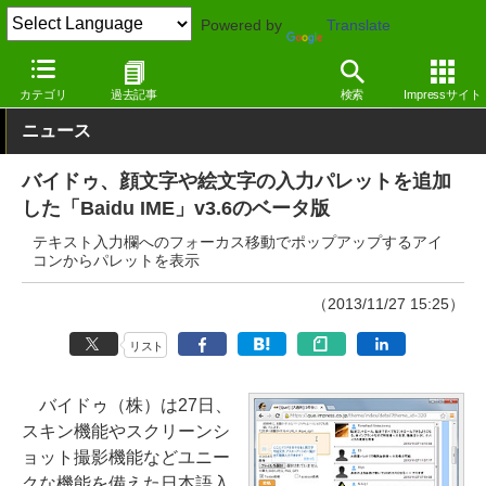
Powered by
Translate
窓の杜
システム・ファイル
システム
Windows
カテゴリ
過去記事
検索
Impressサイト
ニュース
バイドゥ、顔文字や絵文字の入力パレットを追加
した「Baidu IME」v3.6のベータ版
テキスト入力欄へのフォーカス移動でポップアップするアイ
コンからパレットを表示
（2013/11/27 15:25）
リスト
バイドゥ（株）は27日、
スキン機能やスクリーンシ
ョット撮影機能などユニー
クな機能を備えた日本語入