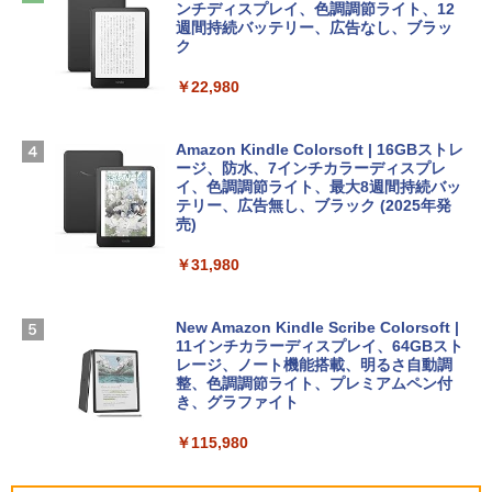
SSD インテル Core 5
ラインコード版
ンチディスプレイ、色調調節ライト、12
￥99
週間持続バッテリー、広告なし、ブラッ
ク
￥129,800
￥1,600
￥22,980
AIイラスト表現辞典: 思い通りの絵を引き
出す プロンプトの言葉 AI画像生成シリー
Apple 2026 MacBook Air M5チップ搭載
Microsoft Office Home & Business 202
ズ (はぴーイラストLabo)
13インチノートブック：AIとApple Intell
4(最新 永続版)|オンラインコード版|Wind
igence、13.6インチLiquid Retinaディ
ows11、10/mac対応|PC2台
Amazon Kindle Colorsoft | 16GBストレ
￥480
スプレイ、16GBユニファイドメモリ、51
ージ、防水、7インチカラーディスプレ
2GB SSDストレージ、12MPセンターフ
イ、色調調節ライト、最大8週間持続バッ
￥39,582
レームカメラ、日本語キーボード、Touc
テリー、広告無し、ブラック (2025年発
h ID - ミッドナイト
売)
FM TOWNS ハイパー・カタログ: 本体ハ
ードウェア・市販ソフトウェアのパーフ
Robloxギフトカード - 10,000 Robux
￥217,556
￥31,980
ェクトリストと最新エミュレータ紹介
【限定バーチャルアイテムを含む】 【オ
ンラインゲームコード】 ロブロックス |
￥1,600
オンラインコード版
【Amazon.co.jp限定】ASUS ノートパソ
New Amazon Kindle Scribe Colorsoft |
コン Vivobook 15 M1502NAQ 15.6イン
11インチカラーディスプレイ、64GBスト
￥14,500
チ AMD Ryzen 7 170 メモリ16GB SSD 5
レージ、ノート機能搭載、明るさ自動調
12GB Microsoft 365 Personal (24か月
整、色調調節ライト、プレミアムペン付
版) 搭載 Windows 11 重量1.7kg Wi-Fi 6
き、グラファイト
E クワイエットブルー M1502NAQ-R716
5BUWS
￥115,980
￥109,800