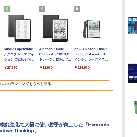
Apple 2026
Robloxギフトカード
ClaudeCode いちば
Kindle Paperwhite
【Amazon.co.jp限
Robloxギフトカード
1冊ですべて身につく
Amazon Kindle
FMV ノートパソコン
Windows版 |
FM TOWNS ハイパ
New Amazon Kindle
コ
MacBook Air M5チ
- 2,000 Robux 【限
んやさしい 教科書:
シグニチャーエディ
定】 HP ノートパソ
- 1000 Robux 【限定
HTML & CSSとWeb
Colorsoft | 16GBス
WE1-K3 (MS 365
Minecraft (マインクラ
ー・カタログ: 本体ハ
Scribe Colorsoft | 11
ップ搭載13インチノ
定バーチャルアイテ
非エンジニア 初心者
ション (32GB) 7イン
コン 15-fd 15.6イン
バーチャルアイテム
デザイン入門講座
トレージ、防水、7イ
Personal/Copilotキー
フト): Java & Bedrock
ードウェア・市販ソフ
インチカラーディスプ
持
ートブック：AIと
ムを含む】 【オンラ
素人 でも安心 使い方
チディスプレイ、明
チ 16GBメモリ
を含む】 【オンライ
［第2版］
ンチカラーディスプ
搭載/Win 11/15.6
Edition | オンラインコ
トウェアのパーフェク
レイ、64GBストレー
￥298,901
￥3,200
￥99
￥27,980
￥129,800
￥1,600
￥2,326
￥31,980
￥139,880
￥3,600
￥1,600
￥115,980
ン
Apple Intelligence、
インゲームコード】
マニュアル AI副業に
るさ自動調整、色調
512GB SSD インテ
ンゲームコード】 ロ
レイ、色調調節ライ
型/Core i5/16GB/SSD
ード版
トリストと最新エミュ
ジ、ノート機能搭載、
13.6インチLiquid
ロブロックス | オン
もコンテンツ作成に
調節ライト、12週間
ル Core 5
ブロックス |オンライ
ト、最大8週間持続バ
512GB/ホワイト)
レータ紹介
明るさ自動調整、色調
Retinaディスプレ
ラインコード版
もKindle出版にも！
持続バッテリー、広
ンコード版
ッテリー、広告無
FMVWK3E15W_AZ
調節ライト、プレミア
mazonランキングをもっと見る
な
イ、24GBユニファイ
非エンジニアのため
告なし、メタリック
し、ブラック (2025
ムペン付き、グラファ
ドメモリ、1TB SSD
のAIコーディング入
ブラック
年発売)
イト
ストレージ、12MPセ
門シリーズ
ンターフレームカメ
ラ、日本語キーボー
ド、Touch ID - ミッ
ドナイト
機能強化で大幅に使い勝手が向上した「Evernote
indows Desktop」