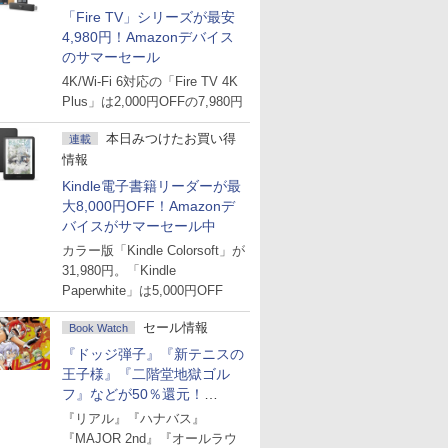
「Fire TV」シリーズが最安
4,980円！Amazonデバイス
のサマーセール
4K/Wi-Fi 6対応の「Fire TV 4K
Plus」は2,000円OFFの7,980円
本日みつけたお買い得
連載
情報
Kindle電子書籍リーダーが最
大8,000円OFF！Amazonデ
バイスがサマーセール中
カラー版「Kindle Colorsoft」が
31,980円。「Kindle
Paperwhite」は5,000円OFF
セール情報
Book Watch
『ドッジ弾子』『新テニスの
王子様』『二階堂地獄ゴル
フ』などが50％還元！
Amazonマンガ週末セール
『リアル』『ハナバス』
『MAJOR 2nd』『オールラウ