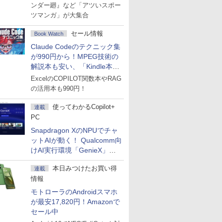
ンダー廻』など「アツいスポー
ツマンガ」が大集合
セール情報
Book Watch
Claude Codeのテクニック集
が990円から！MPEG技術の
解説本も安い、「Kindle本サ
マーセール」第2弾開始！
ExcelのCOPILOT関数本やRAG
の活用本も990円！
使ってわかるCopilot+
連載
PC
Snapdragon XのNPUでチャ
ットAIが動く！ Qualcomm向
けAI実行環境「GenieX」を
試してみた
本日みつけたお買い得
連載
情報
モトローラのAndroidスマホ
が最安17,820円！Amazonで
セール中