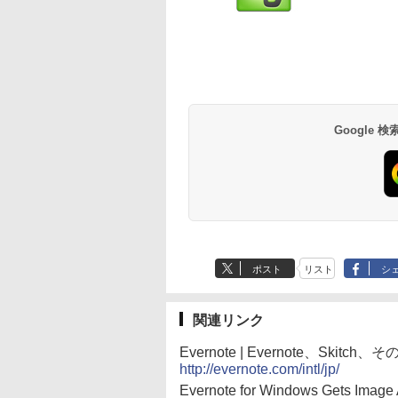
Google
ポスト
リスト
シ
関連リンク
Evernote | Evernote、S
http://evernote.com/intl/jp/
Evernote for Windows Gets Image 