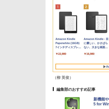
Apple 2026
Robloxギフトカード
生成AIパスポート公
Amazon Kindle
tomtoc 360°保護
Microsoft Office
AIイラスト表現辞典:
Amazon Kindle - 目
MacBook Neo A18
- 800 Robux 【限定
式テキスト 第４版
Paperwhite (16GB)
15.6 16インチ パソ
Home & Business
思い通りの絵を引き
に優しい、かさばら
Proチップ搭載13イ
バーチャルアイテム
7インチディスプレ
ンケース Dell NEC
2024(最新 永続版)|オ
出す プロンプトの言
ない、大きな画面で
￥1,766
ンチノートブック：
を含む】 【オンライ
イ、色調調節ライ
Lavie ASUS HP
ンラインコード
葉 AI画像生成シリー
読みやすい、6週間
￥162,598
￥1,300
￥22,980
￥2,952
￥39,582
￥480
￥16,980
AIとApple
ンゲームコード】 ロ
ト、12週間持続バッ
dynabook Lenovo
版|Windows11、
ズ (はぴーイラスト
続バッテリー、6イ
Intelligence、Liquid
ブロックス | オンラ
テリー、広告なし、
対応
10/mac対応|PC2台
Labo)
チディスプレイ電子
Retinaディスプレ
インコード版
ブラック
書籍リーダー、ブラ
A
イ、8GBメモリ、
ック、16GB、広告
512GB SSD、1080p
し
FaceTime HDカメ
（柳 英俊）
ラ、Touch ID - イン
ディゴ + 3年延長
AppleCare+ for 13イ
編集部のおすすめ記事
ンチMacBook
Neo(A18 Pro)|ダウン
新機能や
ロード版
5 for W