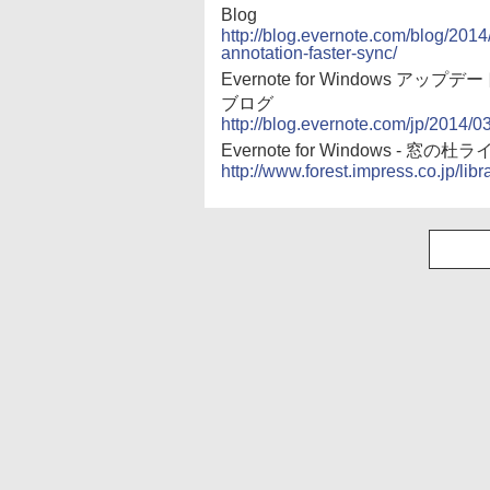
Blog
http://blog.evernote.com/blog/201
annotation-faster-sync/
Evernote for Windows ア
ブログ
http://blog.evernote.com/jp/2014/
Evernote for Windows - 窓の
http://www.forest.impress.co.jp/libr