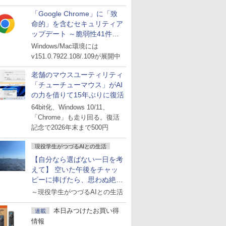
「Google Chrome」に「致
命的」を含むセキュリティア
ップデート ～脆弱性41件に
対処
Windows/Mac環境には
v151.0.7922.108/.109が展開中
老舗のマウスユーティリティ
「チューチューマウス」がAI
の力を借りて15年ぶりに復活
64bit化、Windows 10/11、
「Chrome」も走り回る。復活
記念で2026年末まで500円
現役学生がつづるAIとの生活
【自分なら選ばない一日を考
えて】 空いた午後をチャッ
ピーに捧げたら、思わぬ絶景
に出会った話
～現役学生がつづるAIとの生活
本日みつけたお買い得
連載
情報