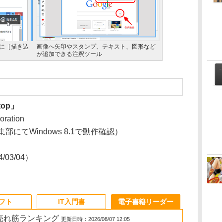
に［描き込
画像へ矢印やスタンプ、テキスト、図形など
が追加できる注釈ツール
ktop」
oration
編集部にてWindows 8.1で動作確認）
4/03/04）
ソフト
IT入門書
電子書籍リーダー
の売れ筋ランキング
更新日時：2026/08/07 12:05