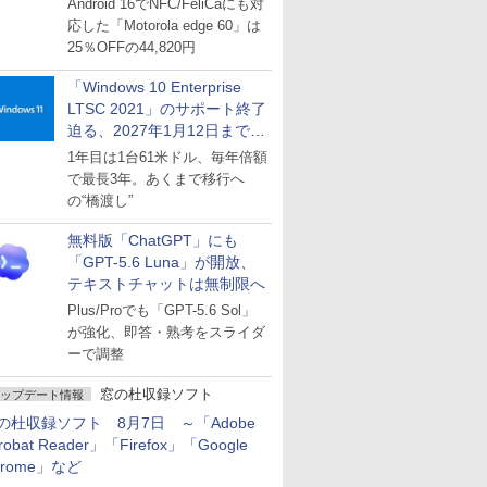
Android 16でNFC/FeliCaにも対
応した「Motorola edge 60」は
25％OFFの44,820円
「Windows 10 Enterprise
LTSC 2021」のサポート終了
迫る、2027年1月12日まで
～ESUは9月1日から販売
1年目は1台61米ドル、毎年倍額
で最長3年。あくまで移行へ
の“橋渡し”
無料版「ChatGPT」にも
「GPT-5.6 Luna」が開放、
テキストチャットは無制限へ
Plus/Proでも「GPT-5.6 Sol」
が強化、即答・熟考をスライダ
ーで調整
窓の杜収録ソフト
ップデート情報
の杜収録ソフト 8月7日 ～「Adobe
robat Reader」「Firefox」「Google
hrome」など