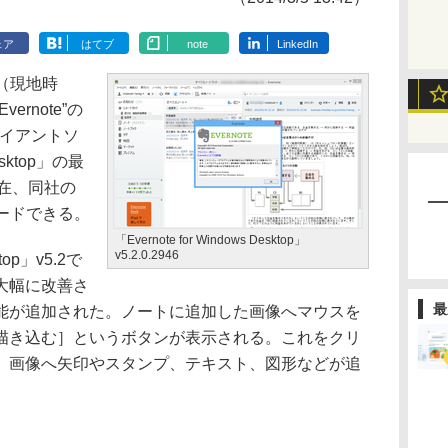
ェア
はてブ
note
LinkedIn
4日（現地時
rnote”の
ライアントソ
Desktop」の最
。現在、同社の
ードできる。
「Evernote for Windows Desktop」
v5.2.0.2946
ktop」v5.2で
大幅に改善さ
最
能が追加された。ノートに追加した画像へマウスを
描き込む］というボタンが表示される。これをクリ
、画像へ矢印やスタンプ、テキスト、図形などが追