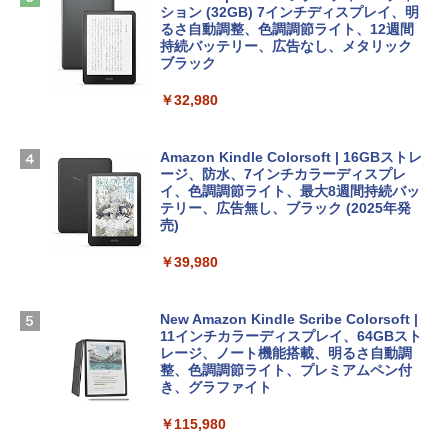
めのAIコーディング入門シリーズ
Apple 2026 MacBook Air M5チップ搭載
ション (32GB) 7インチディスプレイ、明
13インチノートブック：AIとApple Intell
るさ自動調整、色調調節ライト、12週間
￥39,582
igence、13.6インチLiquid Retinaディ
持続バッテリー、広告なし、メタリック
￥99
スプレイ、24GBユニファイドメモリ、1
ブラック
TB SSDストレージ、12MPセンターフレ
Robloxギフトカード - 2,000 Robux 【限
ームカメラ、日本語キーボード、Touch I
￥32,980
FM TOWNS ハイパー・カタログ: 本体ハ
定バーチャルアイテムを含む】 【オンラ
D - スカイブルー
ードウェア・市販ソフトウェアのパーフ
インゲームコード】 ロブロックス | オン
ェクトリストと最新エミュレータ紹介
ラインコード版
￥298,901
Amazon Kindle Colorsoft | 16GBストレ
ージ、防水、7インチカラーディスプレ
￥1,600
￥3,200
イ、色調調節ライト、最大8週間持続バッ
【Amazon.co.jp限定】 HP ノートパソコ
テリー、広告無し、ブラック (2025年発
ン 15-fd 15.6インチ 16GBメモリ 512GB
売)
1冊ですべて身につくHTML & CSSとWe
Robloxギフトカード - 1000 Robux 【限
SSD インテル Core 5
bデザイン入門講座［第2版］
定バーチャルアイテムを含む】 【オンラ
￥39,980
インゲームコード】 ロブロックス |オン
￥129,800
ラインコード版
￥2,326
New Amazon Kindle Scribe Colorsoft |
￥1,600
FMV ノートパソコン WE1-K3 (MS 365 P
11インチカラーディスプレイ、64GBスト
ersonal/Copilotキー搭載/Win 11/15.6型/
レージ、ノート機能搭載、明るさ自動調
Core i5/16GB/SSD 512GB/ホワイト) FM
整、色調調節ライト、プレミアムペン付
VWK3E15W_AZ
き、グラファイト
￥119,800
￥115,980