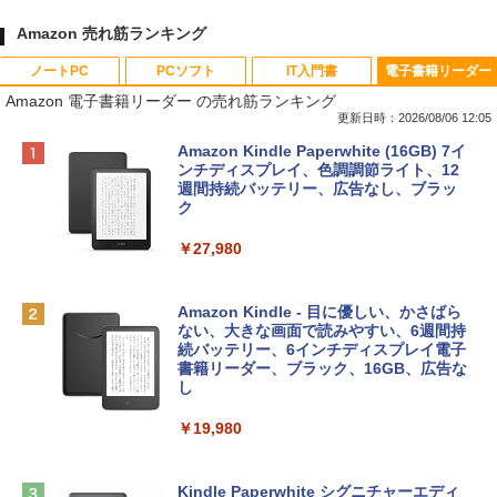
Amazon 売れ筋ランキング
ノートPC
PCソフト
IT入門書
電子書籍リーダー
Amazon 電子書籍リーダー の売れ筋ランキング
更新日時：2026/08/06 12:05
Apple 2026 MacBook Neo A18 Proチッ
Xbox プリペイドカード 10,000円 デジタ
生成AIパスポート公式テキスト 第４版
Amazon Kindle Paperwhite (16GB) 7イ
プ搭載13インチノートブック：AIとAppl
ルコード 【旧 Xbox ギフトカード】 [オ
ンチディスプレイ、色調調節ライト、12
e Intelligenceのために設計、Liquid Ret
ンラインコード]
週間持続バッテリー、広告なし、ブラッ
￥1,766
inaディスプレイ、8GBユニファイドメモ
ク
リ、512GB SSDストレージ、1080p Fac
￥10,000
eTime HDカメラ、Touch ID - インディ
￥27,980
ゴ
AIイラスト表現辞典: 思い通りの絵を引き
Robloxギフトカード - 800 Robux 【限
￥137,800
出す プロンプトの言葉 AI画像生成シリー
定バーチャルアイテムを含む】 【オンラ
Amazon Kindle - 目に優しい、かさばら
ズ (はぴーイラストLabo)
インゲームコード】 ロブロックス | オン
ない、大きな画面で読みやすい、6週間持
ラインコード版
続バッテリー、6インチディスプレイ電子
tomtoc 360°保護 15.6 16インチ パソコ
書籍リーダー、ブラック、16GB、広告な
￥99
ンケース Dell NEC Lavie ASUS HP dyna
し
￥1,300
book Lenovo対応
￥19,980
ClaudeCode いちばんやさしい 教科書:
￥2,952
非エンジニア 初心者 素人 でも安心 使い
Microsoft Office Home & Business 202
方 マニュアル AI副業にもコンテンツ作成
4(最新 永続版)|オンラインコード版|Wind
にもKindle出版にも！ 非エンジニアのた
ows11、10/mac対応|PC2台
Kindle Paperwhite シグニチャーエディ