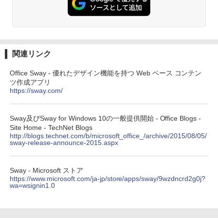
関連リンク
Office Sway - 優れたデザイン機能を持つ Web ベース コンテン
ツ作成アプリ
https://sway.com/
Sway及びSway for Windows 10の一般提供開始 - Office Blogs -
Site Home - TechNet Blogs
http://blogs.technet.com/b/microsoft_office_/archive/2015/08/05/
sway-release-announce-2015.aspx
Sway - Microsoft ストア
https://www.microsoft.com/ja-jp/store/apps/sway/9wzdncrd2g0j?
wa=wsignin1.0