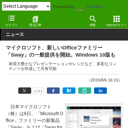
Powered by
Translate
窓の杜
オフィス・ドキュメント
オフィス
Windows
カテゴリ
過去記事
検索
Impressサイト
ニュース
マイクロソフト、新しいOfficeファミリー
「Sway」の一般提供を開始。Windows 10版も
表現力豊かなプレゼンテーションやレシピなど、多彩なコン
テンツを作成して共有可能
（2015/8/6 16:15）
リスト
日本マイクロソフト
（株）は6日、「Microsoft O
ffice」ファミリーの新製品
「Sway」および「Sway for