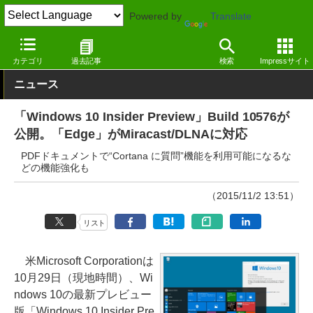
Powered by
Translate
窓の杜
その他の話題
トピック
Windows
カテゴリ
過去記事
検索
Impressサイト
ニュース
「Windows 10 Insider Preview」Build 10576が
公開。「Edge」がMiracast/DLNAに対応
PDFドキュメントで“Cortana に質問”機能を利用可能になるな
どの機能強化も
（2015/11/2 13:51）
リスト
米Microsoft Corporationは
10月29日（現地時間）、Wi
ndows 10の最新プレビュー
版「Windows 10 Insider Pre