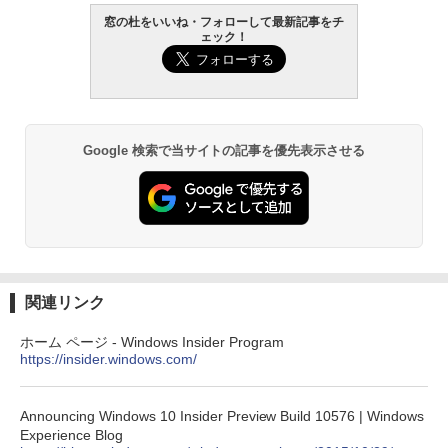
出す プロンプトの言葉 AI画像生成シリー
Robloxギフトカード - 1000 Robux 【限
Amazon Kindle - 目に優しい、かさばら
ズ (はぴーイラストLabo)
定バーチャルアイテムを含む】 【オンラ
ない、大きな画面で読みやすい、6週間持
窓の杜をいいね・フォローして最新記事をチ
インゲームコード】 ロブロックス |オン
続バッテリー、6インチディスプレイ電子
ェック！
ラインコード版
書籍リーダー、ブラック、16GB、広告な
￥480
し
￥1,600
￥16,980
ClaudeCode いちばんやさしい 教科書:
非エンジニア 初心者 素人 でも安心 使い
方 マニュアル AI副業にもコンテンツ作成
Microsoft Office Home & Business 202
Google 検索で当サイトの記事を優先表示させる
にもKindle出版にも！ 非エンジニアのた
4(最新 永続版)|オンラインコード版|Wind
Kindle Paperwhite シグニチャーエディ
めのAIコーディング入門シリーズ
ows11、10/mac対応|PC2台
ション (32GB) 7インチディスプレイ、明
るさ自動調整、色調調節ライト、12週間
持続バッテリー、広告なし、メタリック
￥99
￥39,582
ブラック
￥27,980
1冊ですべて身につくHTML & CSSとWe
Robloxギフトカード - 2,000 Robux 【限
bデザイン入門講座［第2版］
定バーチャルアイテムを含む】 【オンラ
関連リンク
インゲームコード】 ロブロックス | オン
ラインコード版
Amazon Kindle Colorsoft | 16GBストレ
￥1,292
ホーム ページ - Windows Insider Program
ージ、防水、7インチカラーディスプレ
https://insider.windows.com/
イ、色調調節ライト、最大8週間持続バッ
￥3,200
テリー、広告無し、ブラック (2025年発
売)
FM TOWNS ハイパー・カタログ: 本体ハ
Announcing Windows 10 Insider Preview Build 10576 | Windows
ードウェア・市販ソフトウェアのパーフ
Windows版 | Minecraft (マインクラフ
￥31,980
Experience Blog
ェクトリストと最新エミュレータ紹介
ト): Java & Bedrock Edition | オンライ