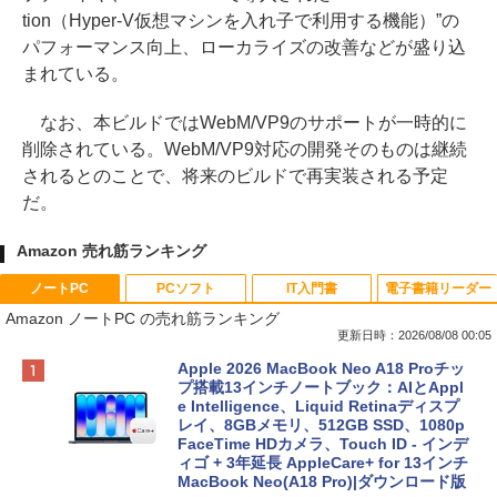
tion（Hyper-V仮想マシンを入れ子で利用する機能）”の
パフォーマンス向上、ローカライズの改善などが盛り込
まれている。
なお、本ビルドではWebM/VP9のサポートが一時的に
削除されている。WebM/VP9対応の開発そのものは継続
されるとのことで、将来のビルドで再実装される予定
だ。
Amazon 売れ筋ランキング
ノートPC
PCソフト
IT入門書
電子書籍リーダー
Amazon ノートPC の売れ筋ランキング
更新日時：2026/08/08 00:05
Apple 2026 MacBook Neo A18 Proチッ
プ搭載13インチノートブック：AIとAppl
e Intelligence、Liquid Retinaディスプ
レイ、8GBメモリ、512GB SSD、1080p
FaceTime HDカメラ、Touch ID - インデ
ィゴ + 3年延長 AppleCare+ for 13インチ
MacBook Neo(A18 Pro)|ダウンロード版