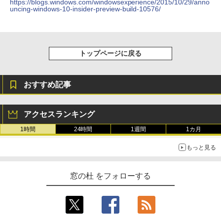
https://blogs.windows.com/windowsexperience/2015/10/29/anno
ンコード版
uncing-windows-10-insider-preview-build-10576/
￥1,600
New Amazon Kindle Scribe Colorsoft |
￥3,600
11インチカラーディスプレイ、64GBスト
レージ、ノート機能搭載、明るさ自動調
整、色調調節ライト、プレミアムペン付
トップページに戻る
き、グラファイト
￥115,980
おすすめ記事
アクセスランキング
1時間
24時間
1週間
1カ月
もっと見る
窓の杜 をフォローする