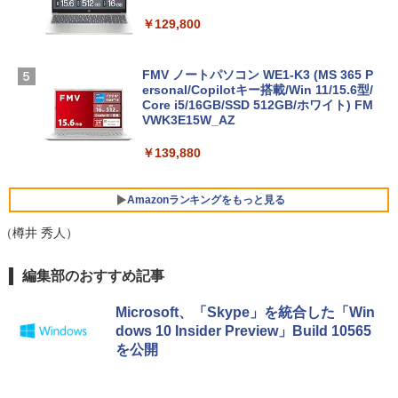
￥129,800
FMV ノートパソコン WE1-K3 (MS 365 P
ersonal/Copilotキー搭載/Win 11/15.6型/
Core i5/16GB/SSD 512GB/ホワイト) FM
VWK3E15W_AZ
￥139,880
Amazonランキングをもっと見る
（樽井 秀人）
Robloxギフトカード - 800 Robux 【限
生成AIパスポート公式テキスト 第４版
Amazon Kindle Paperwhite (16GB) 7イ
編集部のおすすめ記事
定バーチャルアイテムを含む】 【オンラ
ンチディスプレイ、色調調節ライト、12
インゲームコード】 ロブロックス | オン
週間持続バッテリー、広告なし、ブラッ
￥1,766
Microsoft、「Skype」を統合した「Win
ラインコード版
ク
dows 10 Insider Preview」Build 10565
を公開
￥1,300
￥22,980
AIイラスト表現辞典: 思い通りの絵を引き