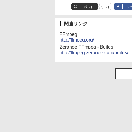
ポスト
リスト
シ
関連リンク
FFmpeg
http://ffmpeg.org/
Zeranoe FFmpeg - Builds
http://ffmpeg.zeranoe.com/builds/