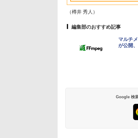
512GB SSD、1080p
FaceTime HDカメ
（樽井 秀人）
ラ、Touch ID - イン
ディゴ + 3年延長
AppleCare+ for 13イ
編集部のおすすめ記事
ンチMacBook
Neo(A18 Pro)|ダウン
マルチメ
ロード版
が公開、
Amazon Kindle
Amazon Kindle - 目
Paperwhite (16GB)
に優しい、かさばら
7インチディスプレ
ない、大きな画面で
イ、色調調節ライ
読みやすい、6週間
￥27,980
￥19,980
ト、12週間持続バッ
続バッテリー、6イ
テリー、広告なし、
チディスプレイ電子
ブラック
書籍リーダー、ブラ
Google
ック、16GB、広告
し