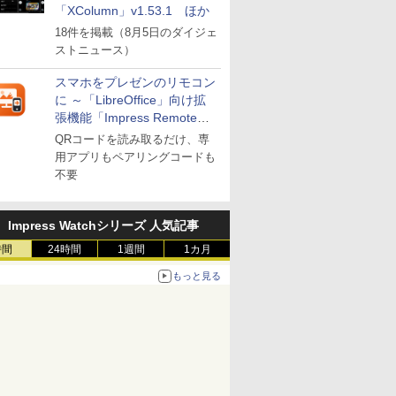
「XColumn」v1.53.1 ほか
18件を掲載（8月5日のダイジェ
ストニュース）
スマホをプレゼンのリモコン
に ～「LibreOffice」向け拡
張機能「Impress Remote」
が公開
QRコードを読み取るだけ、専
用アプリもペアリングコードも
不要
Impress Watchシリーズ 人気記事
時間
24時間
1週間
1カ月
もっと見る