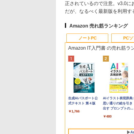
正されているので注意。v3.0
だが、なるべく最新版を利用す
Amazon 売れ筋ランキング
ノートPC
PC
Amazon IT入門書 の売れ筋
Apple 2026
Robloxギフトカード
生成AIパスポート公
tomtoc 360°保護
Robloxギフトカード
AIイラスト表現辞典:
MacBook Neo A18
- 800 Robux 【限定
式テキスト 第４版
15.6 16インチ パソ
- 2,000 Robux 【限
思い通りの絵を引き
Proチップ搭載13イ
バーチャルアイテム
ンケース Dell NEC
定バーチャルアイテ
出す プロンプトの言
￥1,766
ンチノートブック：
を含む】 【オンライ
Lavie ASUS HP
ムを含む】 【オンラ
葉 AI画像生成シリー
￥162,598
￥1,300
￥2,952
￥3,200
￥480
AIとApple
ンゲームコード】 ロ
dynabook Lenovo
インゲームコード】
ズ (はぴーイラスト
Intelligence、Liquid
ブロックス | オンラ
対応
ロブロックス | オン
Labo)
Retinaディスプレ
インコード版
ラインコード版
A
イ、8GBメモリ、