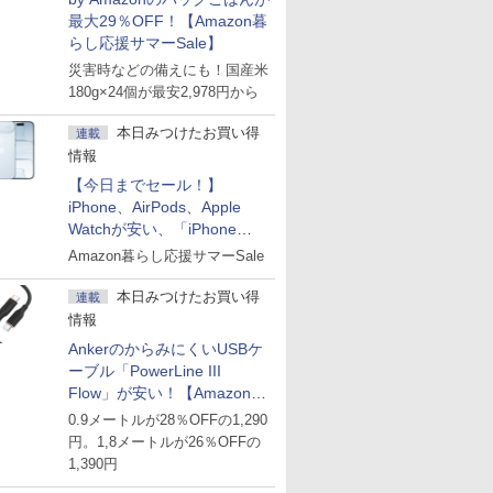
最大29％OFF！【Amazon暮
らし応援サマーSale】
災害時などの備えにも！国産米
180g×24個が最安2,978円から
本日みつけたお買い得
連載
情報
【今日までセール！】
iPhone、AirPods、Apple
Watchが安い、「iPhone
Air」256GB版が139,800円な
Amazon暮らし応援サマーSale
ど
本日みつけたお買い得
連載
情報
AnkerのからみにくいUSBケ
ーブル「PowerLine III
Flow」が安い！【Amazon暮
らし応援サマーSale】
0.9メートルが28％OFFの1,290
円。1,8メートルが26％OFFの
1,390円