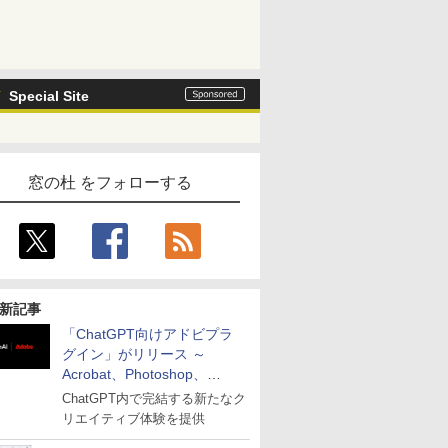
Special Site
窓の杜 をフォローする
新記事
「ChatGPT向けアドビプラ
グイン」がリリース ～
Acrobat、Photoshop、
Premiereなどの機能を1つの
ChatGPT内で完結する新たなク
プラグインに統合
リエイティブ体験を提供