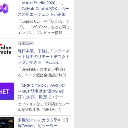
「Visual Studio 2026」に
「GitHub Copilot SDK」ベー
スの新エージェントが追加
「Copilot CLI」や「GitHub」ア
プリ、「VS Code」などと同じ
エンジン、プレビュー搭載
レビュー
純日本製、手軽にインターネ
ット経由のリモートデスクト
ップができる「Avalon
remote」
「Brynhildr」の作者が手掛け
る。ベータ版は全機能が無償
「MCP C# SDK」がv2.0に
～MCP登場以来“最大の改
訂”に対応、既定でステート
レスへ
セッションなしで対話的なツー
ルを実現する「MRTR」も
多機能マルチカラム型X（旧
称Twitter）ビューワー