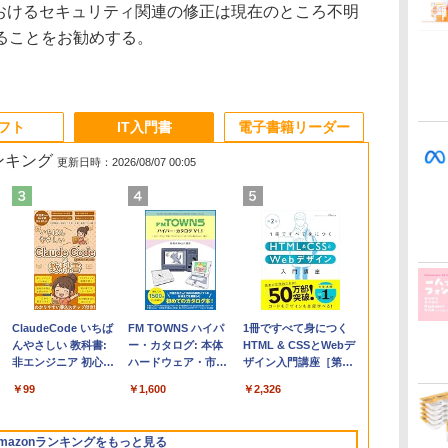
におけるセキュリティ関連の修正は現在のところ不明
ることをお勧めする。
ソフト
IT入門書
電子書籍リーダー
ランキング
更新日時：2026/08/07 00:05
Apple 2026
Microsoft Office
ClaudeCode いちば
【Amazon.co.jp限
Robloxギフトカード
FM TOWNS ハイパ
FMV ノートパソコン
Microsoft Office
1冊ですべて身につく
コ
MacBook Air M5チ
Home & Business
んやさしい 教科書:
定】 HP ノートパソ
- 1000 Robux 【限定
ー・カタログ: 本体
WE1-K3 (MS 365
Home 2024(最新 永続
HTML & CSSとWebデ
ップ搭載13インチノ
2024(最新 永続版)|オ
非エンジニア 初心者
コン 15-fd 15.6イン
バーチャルアイテム
ハードウェア・市販
Personal/Copilotキー
版)|オンラインコード
ザイン入門講座［第2
ートブック：AIと
ンラインコード
素人 でも安心 使い方
チ 16GBメモリ
を含む】 【オンライ
ソフトウェアのパー
搭載/Win 11/15.6
版|Windows11、
版］
￥347,600
￥39,582
￥99
￥129,800
￥1,600
￥1,600
￥120,000
￥37,224
￥2,326
Apple Intelligence、
版|Windows11、
マニュアル AI副業に
512GB SSD インテ
ンゲームコード】 ロ
フェクトリストと最
型/Core i5/16GB/SSD
10/mac対応|PC2台
13.6インチLiquid
10/mac対応|PC2台
もコンテンツ作成に
ル Core 5
ブロックス |オンライ
新エミュレータ紹介
512GB/ホワイト)
Retinaディスプレ
もKindle出版にも！
ンコード版
FMVWK3E15W_AZ
mazonランキングをもっと見る
イ、24GBユニファイ
非エンジニアのため