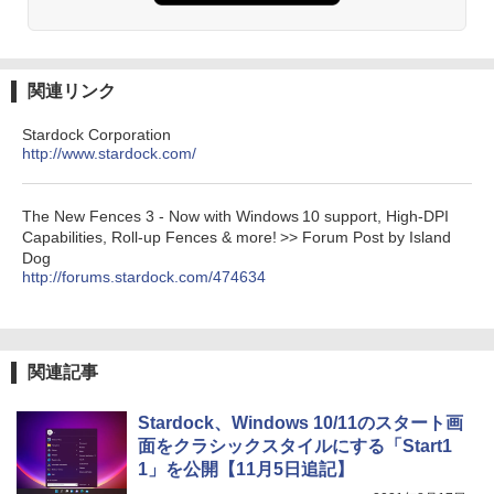
ブラック
￥27,980
1冊ですべて身につくHTML & CSSとWe
Robloxギフトカード - 1000 Robux 【限
bデザイン入門講座［第2版］
定バーチャルアイテムを含む】 【オンラ
関連リンク
インゲームコード】 ロブロックス |オン
ラインコード版
Amazon Kindle Colorsoft | 16GBストレ
￥2,326
Stardock Corporation
ージ、防水、7インチカラーディスプレ
http://www.stardock.com/
イ、色調調節ライト、最大8週間持続バッ
￥1,600
テリー、広告無し、ブラック (2025年発
売)
FM TOWNS ハイパー・カタログ: 本体ハ
The New Fences 3 - Now with Windows 10 support, High-DPI
ードウェア・市販ソフトウェアのパーフ
Windows版 | Minecraft (マインクラフ
￥31,980
ェクトリストと最新エミュレータ紹介
Capabilities, Roll-up Fences & more! >> Forum Post by Island
ト): Java & Bedrock Edition | オンライ
Dog
ンコード版
￥1,600
http://forums.stardock.com/474634
New Amazon Kindle Scribe Colorsoft |
￥3,600
11インチカラーディスプレイ、64GBスト
レージ、ノート機能搭載、明るさ自動調
整、色調調節ライト、プレミアムペン付
き、グラファイト
関連記事
￥115,980
Stardock、Windows 10/11のスタート画
面をクラシックスタイルにする「Start1
1」を公開【11月5日追記】