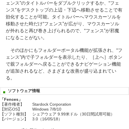
ェンス”のタイトルバーをダブルクリックするか、“フェ
ンス”をデスクトップの上辺・下辺へ移動させることで有
効化することが可能。タイトルバーへマウスカーソルを
移動させた時だけ“フェンス”が広がり、マウスカーソル
が外れると再び巻き上げられるので、“フェンス”が邪魔
になることがない。
そのほかにもフォルダーポータル機能が拡張され、“フ
ェンス”内で子フォルダーを表示したり、［上へ］ボタン
で親フォルダーへ戻ることができるナビゲーション機能
が追加されるなど、さまざまな改善が盛り込まれてい
る。
ソフトウェア情報
「Fences」
【著作権者】
Stardock Corporation
【対応OS】
Windows 7/8/10
【ソフト種別】
シェアウェア 9.99米ドル（30日間試用可能）
【バージョン】
3.0（16/05/18）