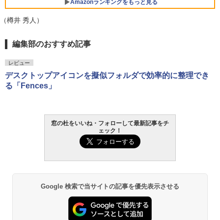
Amazonランキングをもっと見る
（樽井 秀人）
Robloxギフトカード - 800 Robux 【限
生成AIパスポート公式テキスト 第４版
Amazon Kindle Paperwhite (16GB) 7イ
編集部のおすすめ記事
定バーチャルアイテムを含む】 【オンラ
ンチディスプレイ、色調調節ライト、12
インゲームコード】 ロブロックス | オン
週間持続バッテリー、広告なし、ブラッ
￥1,766
レビュー
ラインコード版
ク
デスクトップアイコンを擬似フォルダで効率的に整理でき
る「Fences」
￥1,300
￥22,980
AIイラスト表現辞典: 思い通りの絵を引き
出す プロンプトの言葉 AI画像生成シリー
Microsoft Office Home & Business 202
Amazon Kindle - 目に優しい、かさばら
ズ (はぴーイラストLabo)
4(最新 永続版)|オンラインコード版|Wind
ない、大きな画面で読みやすい、6週間持
窓の杜をいいね・フォローして最新記事をチ
ows11、10/mac対応|PC2台
続バッテリー、6インチディスプレイ電子
ェック！
書籍リーダー、ブラック、16GB、広告な
￥480
し
￥39,582
￥16,980
ClaudeCode いちばんやさしい 教科書:
非エンジニア 初心者 素人 でも安心 使い
Robloxギフトカード - 2,000 Robux 【限
方 マニュアル AI副業にもコンテンツ作成
定バーチャルアイテムを含む】 【オンラ
Google 検索で当サイトの記事を優先表示させる
にもKindle出版にも！ 非エンジニアのた
インゲームコード】 ロブロックス | オン
Kindle Paperwhite シグニチャーエディ
めのAIコーディング入門シリーズ
ラインコード版
ション (32GB) 7インチディスプレイ、明
るさ自動調整、色調調節ライト、12週間
持続バッテリー、広告なし、メタリック
￥99
￥3,200