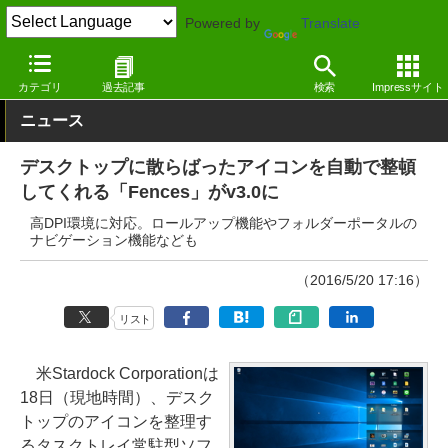
Powered by
Translate
窓の杜
システム・ファイル
デスクトップ
Windows
カテゴリ
過去記事
検索
Impressサイト
ニュース
デスクトップに散らばったアイコンを自動で整頓
してくれる「Fences」がv3.0に
高DPI環境に対応。ロールアップ機能やフォルダーポータルの
ナビゲーション機能なども
（2016/5/20 17:16）
リスト
米Stardock Corporationは
18日（現地時間）、デスク
トップのアイコンを整理す
るタスクトレイ常駐型ソフ