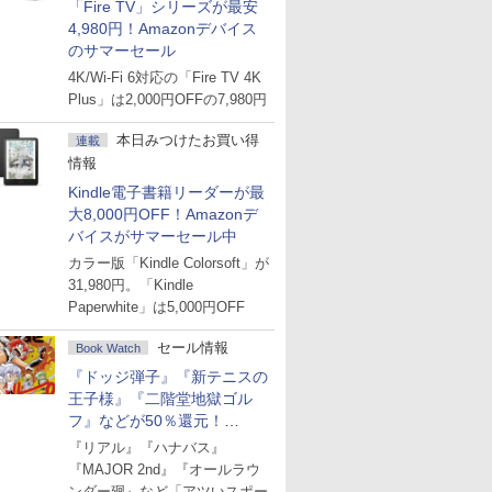
「Fire TV」シリーズが最安
4,980円！Amazonデバイス
のサマーセール
4K/Wi-Fi 6対応の「Fire TV 4K
Plus」は2,000円OFFの7,980円
本日みつけたお買い得
連載
情報
Kindle電子書籍リーダーが最
大8,000円OFF！Amazonデ
バイスがサマーセール中
カラー版「Kindle Colorsoft」が
31,980円。「Kindle
Paperwhite」は5,000円OFF
セール情報
Book Watch
『ドッジ弾子』『新テニスの
王子様』『二階堂地獄ゴル
フ』などが50％還元！
Amazonマンガ週末セール
『リアル』『ハナバス』
『MAJOR 2nd』『オールラウ
ンダー廻』など「アツいスポー