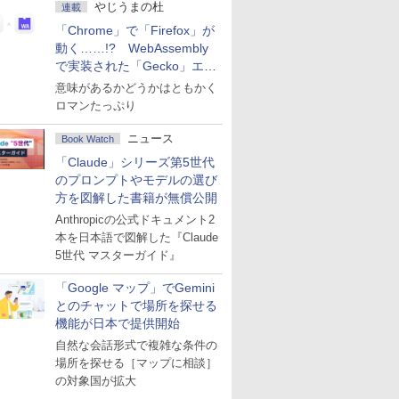
やじうまの杜
連載
「Chrome」で「Firefox」が
動く……!? WebAssembly
で実装された「Gecko」エン
ジン
意味があるかどうかはともかく
ロマンたっぷり
ニュース
Book Watch
「Claude」シリーズ第5世代
のプロンプトやモデルの選び
方を図解した書籍が無償公開
Anthropicの公式ドキュメント2
本を日本語で図解した『Claude
5世代 マスターガイド』
「Google マップ」でGemini
とのチャットで場所を探せる
機能が日本で提供開始
自然な会話形式で複雑な条件の
場所を探せる［マップに相談］
の対象国が拡大