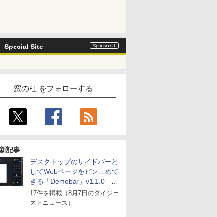
Special Site
窓の杜 をフォローする
新記事
デスクトップのサイドバーと
してWebページをピン止めで
きる「Demobar」v1.1.0 ほ
か
17件を掲載（8月7日のダイジェ
ストニュース）