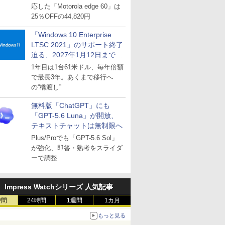
応した「Motorola edge 60」は
25％OFFの44,820円
「Windows 10 Enterprise
LTSC 2021」のサポート終了
迫る、2027年1月12日まで
～ESUは9月1日から販売
1年目は1台61米ドル、毎年倍額
で最長3年。あくまで移行へ
の“橋渡し”
無料版「ChatGPT」にも
「GPT-5.6 Luna」が開放、
テキストチャットは無制限へ
Plus/Proでも「GPT-5.6 Sol」
が強化、即答・熟考をスライダ
ーで調整
Impress Watchシリーズ 人気記事
時間
24時間
1週間
1カ月
もっと見る