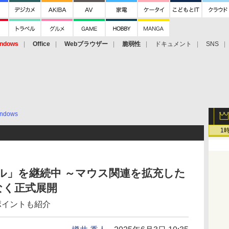
ndows
Office
Webブラウザー
脆弱性
ドキュメント
SNS
ndows
1
ル」を継続中 ～マウス関連を拡充した
なく正式展開
ポイントも紹介