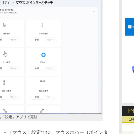
も「設定」アプリで完結
1
－［マウス］設定では、マウスホバー（ポインタ