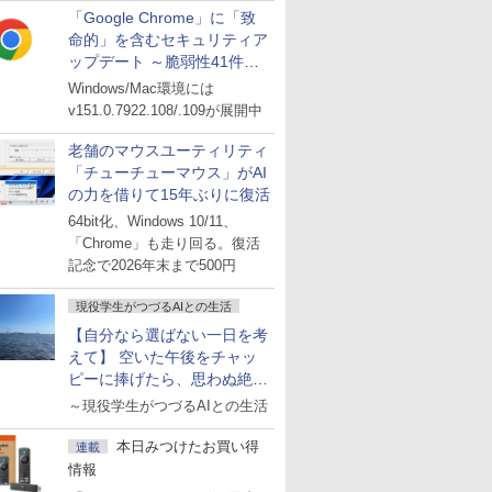
「Google Chrome」に「致
命的」を含むセキュリティア
ップデート ～脆弱性41件に
対処
Windows/Mac環境には
v151.0.7922.108/.109が展開中
老舗のマウスユーティリティ
「チューチューマウス」がAI
の力を借りて15年ぶりに復活
64bit化、Windows 10/11、
「Chrome」も走り回る。復活
記念で2026年末まで500円
現役学生がつづるAIとの生活
【自分なら選ばない一日を考
えて】 空いた午後をチャッ
ピーに捧げたら、思わぬ絶景
に出会った話
～現役学生がつづるAIとの生活
本日みつけたお買い得
連載
情報