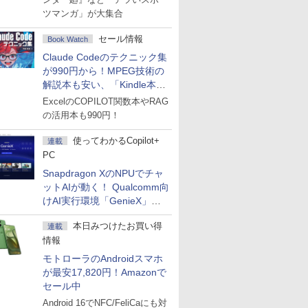
ツマンガ」が大集合
セール情報
Book Watch
Claude Codeのテクニック集
が990円から！MPEG技術の
解説本も安い、「Kindle本サ
マーセール」第2弾開始！
ExcelのCOPILOT関数本やRAG
の活用本も990円！
使ってわかるCopilot+
連載
PC
Snapdragon XのNPUでチャ
ットAIが動く！ Qualcomm向
けAI実行環境「GenieX」を
試してみた
本日みつけたお買い得
連載
情報
モトローラのAndroidスマホ
が最安17,820円！Amazonで
セール中
Android 16でNFC/FeliCaにも対