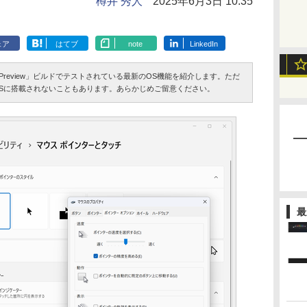
樽井 秀人
2025年6月3日 10:35
ェア
はてブ
note
LinkedIn
der Preview」ビルドでテストされている最新のOS機能を紹介します。ただ
Sに搭載されないこともあります。あらかじめご留意ください。
最