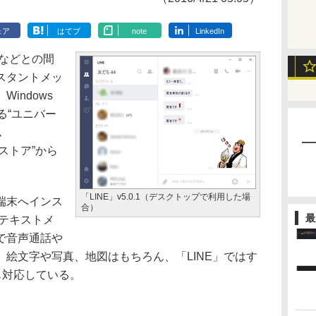
ェア
はてブ
note
LinkedIn
などとの間
スタントメッ
indows
応する“ユニバー
ム
t ストア”から
「LINE」v5.0.1（デスクトップで利用した場
端末へインス
合）
最
でテキストメ
で音声通話や
絵文字や写真、地図はもちろん、「LINE」ではす
も対応している。