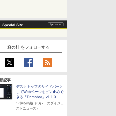
Special Site
窓の杜 をフォローする
新記事
デスクトップのサイドバーと
してWebページをピン止めで
きる「Demobar」v1.1.0 ほ
か
17件を掲載（8月7日のダイジェ
ストニュース）