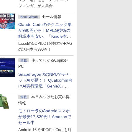
ツマンガ」が大集合
セール情報
Book Watch
Claude Codeのテクニック集
が990円から！MPEG技術の
解説本も安い、「Kindle本サ
マーセール」第2弾開始！
ExcelのCOPILOT関数本やRAG
の活用本も990円！
使ってわかるCopilot+
連載
PC
Snapdragon XのNPUでチャ
ットAIが動く！ Qualcomm向
けAI実行環境「GenieX」を
試してみた
本日みつけたお買い得
連載
情報
モトローラのAndroidスマホ
が最安17,820円！Amazonで
セール中
Android 16でNFC/FeliCaにも対