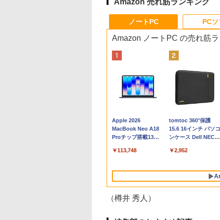
Amazon 売れ筋ランキング
ノートPC
PC
Amazon ノートPC の売れ筋
Apple 2026
tomtoc 360°保護
MacBook Neo A18
15.6 16インチ パソ
Proチップ搭載13イ
ンケース Dell NEC
ンチノートブック：
Lavie ASUS HP
￥113,748
￥2,952
AIとApple
dynabook Lenovo
Intelligenceのために
対応
設計、Liquid Retina
A
ディスプレイ、8GB
ユニファイドメモ
リ、256GB SSDスト
（樽井 秀人）
レージ、1080p
FaceTime HDカメラ