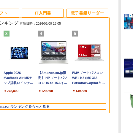
ソフト
IT入門書
電子書籍リーダー
ランキング
更新日時：2026/08/09 18:05
Apple 2026
【Amazon.co.jp限
FMV ノートパソコン
コ
MacBook Air M5チ
定】 HP ノートパソ
WE1-K3 (MS 365
ップ搭載13インチノ
コン 15-fd 15.6イン
Personal/Copilotキー
ートブック：AIと
チ 16GBメモリ
搭載/Win 11/15.6
￥278,800
￥129,800
￥139,880
Apple Intelligence、
512GB SSD インテ
型/Core i5/16GB/SSD
13.6インチLiquid
ル Core 5
512GB/ホワイト)
Retinaディスプレ
FMVWK3E15W_AZ
mazonランキングをもっと見る
イ、16GBユニファイ
ドメモリ、1TB SSD
ストレージ、12MPセ
ンターフレームカメ
ラ、日本語キーボー