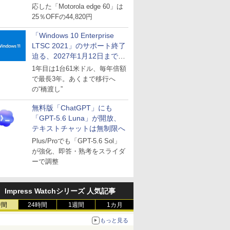
応した「Motorola edge 60」は
25％OFFの44,820円
「Windows 10 Enterprise
LTSC 2021」のサポート終了
迫る、2027年1月12日まで
～ESUは9月1日から販売
1年目は1台61米ドル、毎年倍額
で最長3年。あくまで移行へ
の“橋渡し”
無料版「ChatGPT」にも
「GPT-5.6 Luna」が開放、
テキストチャットは無制限へ
Plus/Proでも「GPT-5.6 Sol」
が強化、即答・熟考をスライダ
ーで調整
Impress Watchシリーズ 人気記事
時間
24時間
1週間
1カ月
もっと見る