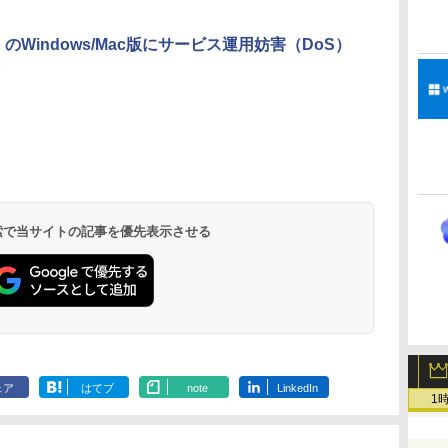
ド、Touch ID - ミッ
ドナイト
」のWindows/Mac版にサービス運用妨害（DoS）
く
Robloxギフトカード
ClaudeCode いちば
Amazon Kindle
Microsoft Office
AIイラスト表現辞典:
Amazon Kindle
Windows版 |
FM TOWNS ハイパ
New Amazon Kindle
定
- 2,000 Robux 【限
んやさしい 教科書:
Paperwhite (16GB)
Home & Business
思い通りの絵を引き
Colorsoft | 16GBス
Minecraft (マインクラ
ー・カタログ: 本体ハ
Scribe Colorsoft | 11
定バーチャルアイテ
非エンジニア 初心者
7インチディスプレ
2024(最新 永続版)|オ
出す プロンプトの言
トレージ、防水、7イ
フト): Java & Bedrock
ードウェア・市販ソフ
インチカラーディスプ
ムを含む】 【オンラ
素人 でも安心 使い方
イ、色調調節ライ
ンラインコード
葉 AI画像生成シリー
ンチカラーディスプ
Edition | オンラインコ
トウェアのパーフェク
レイ、64GBストレー
￥3,200
￥99
￥22,980
￥39,582
￥480
￥31,980
￥3,600
￥1,600
￥115,980
インゲームコード】
マニュアル AI副業に
ト、12週間持続バッ
版|Windows11、
ズ (はぴーイラスト
レイ、色調調節ライ
ード版
トリストと最新エミュ
ジ、ノート機能搭載、
イ
ロブロックス | オン
もコンテンツ作成に
テリー、広告なし、
10/mac対応|PC2台
Labo)
ト、最大8週間持続バ
レータ紹介
明るさ自動調整、色調
ラインコード版
もKindle出版にも！
ブラック
ッテリー、広告無
調節ライト、プレミア
 検索で当サイトの記事を優先表示させる
非エンジニアのため
し、ブラック (2025
ムペン付き、グラファ
のAIコーディング入
年発売)
イト
門シリーズ
ェア
はてブ
note
LinkedIn
1