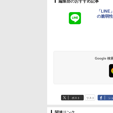
- インディゴ
編集部のおすすめ記事
「LINE
の脆弱性
Robloxギフトカード
生成AIパスポート公
Amazon Kindle - 目
Robloxギフトカード
1冊ですべて身につ
Kindle Paperwhite
- 800 Robux 【限定
式テキスト 第４版
に優しい、かさばら
- 1000 Robux 【限
HTML & CSSとWeb
シグニチャーエディ
バーチャルアイテム
ない、大きな画面で
バーチャルアイテム
デザイン入門講座
ション (32GB) 7イン
￥1,766
を含む】 【オンライ
読みやすい、6週間持
を含む】 【オンライ
［第2版］
チディスプレイ、明
￥1,300
￥16,980
￥1,600
￥1,292
￥27,980
ンゲームコード】 ロ
続バッテリー、6イン
ンゲームコード】 ロ
るさ自動調整、色調
ブロックス | オンラ
チディスプレイ電子
ブロックス |オンラ
調節ライト、12週間
インコード版
書籍リーダー、マッ
ンコード版
持続バッテリー、広
Google
チャ、16GB、広告な
告なし、メタリック
し
ブラック
ポスト
リスト
シ
関連リンク