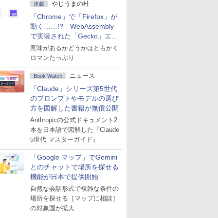
やじうまの杜
連載
「Chrome」で「Firefox」が
動く……!? WebAssembly
で実装された「Gecko」エン
ジン
意味があるかどうかはともかく
ロマンたっぷり
ニュース
Book Watch
「Claude」シリーズ第5世代
のプロンプトやモデルの選び
方を図解した書籍が無償公開
Anthropicの公式ドキュメント2
本を日本語で図解した『Claude
5世代 マスターガイド』
「Google マップ」でGemini
とのチャットで場所を探せる
機能が日本で提供開始
自然な会話形式で複雑な条件の
場所を探せる［マップに相談］
の対象国が拡大