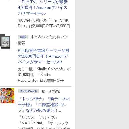
「Fire TV」シリーズが最安
4,980円！Amazonデバイス
のサマーセール
4K/Wi-Fi 6対応の「Fire TV 4K
Plus」は2,000円OFFの7,980円
本日みつけたお買い得
連載
情報
Kindle電子書籍リーダーが最
大8,000円OFF！Amazonデ
バイスがサマーセール中
カラー版「Kindle Colorsoft」が
31,980円。「Kindle
Paperwhite」は5,000円OFF
セール情報
Book Watch
『ドッジ弾子』『新テニスの
王子様』『二階堂地獄ゴル
フ』などが50％還元！
Amazonマンガ週末セール
『リアル』『ハナバス』
『MAJOR 2nd』『オールラウ
ンダー廻』など「アツいスポー