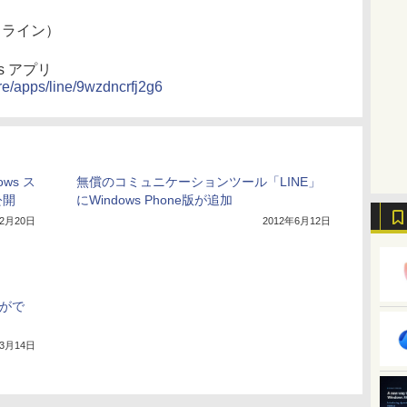
（ライン）
ows アプリ
ore/apps/line/9wzdncrfj2g6
ows ス
無償のコミュニケーションツール「LINE」
公開
にWindows Phone版が追加
12月20日
2012年6月12日
トがで
年3月14日