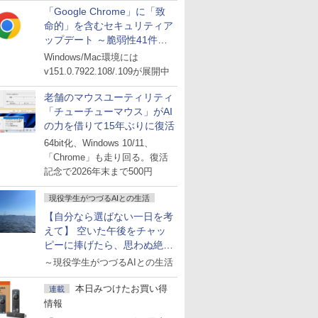
「Google Chrome」に「致
命的」を含むセキュリティア
ップデート ～脆弱性41件に
対処
Windows/Mac環境には
v151.0.7922.108/.109が展開中
老舗のマウスユーティリティ
「チューチューマウス」がAI
の力を借りて15年ぶりに復活
64bit化、Windows 10/11、
「Chrome」も走り回る。復活
記念で2026年末まで500円
現役学生がつづるAIとの生活
【自分なら選ばない一日を考
えて】 空いた午後をチャッ
ピーに捧げたら、思わぬ絶景
に出会った話
～現役学生がつづるAIとの生活
本日みつけたお買い得
連載
情報