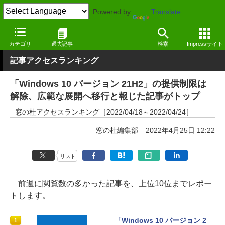
Powered by
Translate
窓の杜
その他の話題
トピック
その他
カテゴリ
過去記事
検索
Impressサイト
記事アクセスランキング
「Windows 10 バージョン 21H2」の提供制限は
解除、広範な展開へ移行と報じた記事がトップ
窓の杜アクセスランキング［2022/04/18～2022/04/24］
窓の杜編集部
2022年4月25日 12:22
リスト
前週に閲覧数の多かった記事を、上位10位までレポー
トします。
「Windows 10 バージョン 2
1