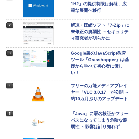
1H2」の提供制限は解除、広
範な展開へ移行
解凍・圧縮ソフト「7-Zip」に
2
未修正の脆弱性 ～セキュリテ
ィ研究者が明らかに
Google製のJavaScript教育
3
ツール「Grasshopper」は基
礎から学べて初心者に優し
い！
フリーの万能メディアプレイ
4
ヤー「VLC 3.0.17」が公開 ～
約10カ月ぶりのアップデート
「Java」に署名検証がフリー
5
パスになってしまう危険な脆
弱性 ～影響は計り知れず