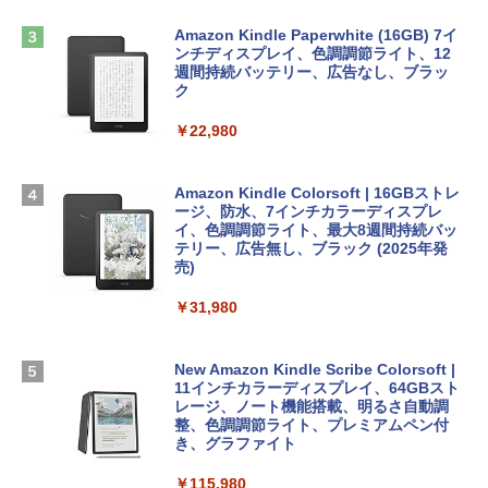
4(最新 永続版)|オンラインコード版|Wind
￥1,292
Apple 2026 MacBook Air M5チップ搭載
ows11、10/mac対応|PC2台
Amazon Kindle Paperwhite (16GB) 7イ
13インチノートブック：AIとApple Intell
ンチディスプレイ、色調調節ライト、12
igence、13.6インチLiquid Retinaディ
週間持続バッテリー、広告なし、ブラッ
￥39,582
スプレイ、16GBユニファイドメモリ、51
ク
ClaudeCode いちばんやさしい 教科書:
2GB SSDストレージ、12MPセンターフ
非エンジニア 初心者 素人 でも安心 使い
レームカメラ、日本語キーボード、Touc
￥22,980
方 マニュアル AI副業にもコンテンツ作成
Robloxギフトカード - 2,000 Robux 【限
h ID - ミッドナイト
にもKindle出版にも！ 非エンジニアのた
定バーチャルアイテムを含む】 【オンラ
めのAIコーディング入門シリーズ
インゲームコード】 ロブロックス | オン
￥224,800
ラインコード版
Amazon Kindle Colorsoft | 16GBストレ
￥99
ージ、防水、7インチカラーディスプレ
イ、色調調節ライト、最大8週間持続バッ
￥3,200
【Amazon.co.jp限定】 HP ノートパソコ
テリー、広告無し、ブラック (2025年発
ン 15-fd 15.6インチ 16GBメモリ 512GB
売)
FM TOWNS ハイパー・カタログ: 本体ハ
SSD インテル Core 5
ードウェア・市販ソフトウェアのパーフ
Windows版 | Minecraft (マインクラフ
￥31,980
ェクトリストと最新エミュレータ紹介
ト): Java & Bedrock Edition | オンライ
￥129,800
ンコード版
￥1,600
New Amazon Kindle Scribe Colorsoft |
￥3,600
FMV ノートパソコン WE1-K3 (MS 365 P
11インチカラーディスプレイ、64GBスト
ersonal/Copilotキー搭載/Win 11/15.6型/
レージ、ノート機能搭載、明るさ自動調
Core i5/16GB/SSD 512GB/ホワイト) FM
整、色調調節ライト、プレミアムペン付
VWK3E15W_AZ
き、グラファイト
￥139,880
￥115,980