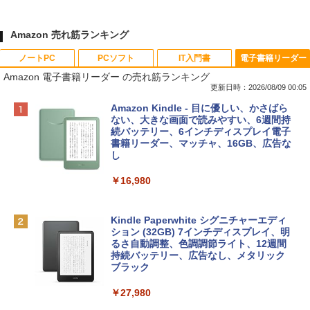
Amazon 売れ筋ランキング
ノートPC
PCソフト
IT入門書
電子書籍リーダー
Amazon 電子書籍リーダー の売れ筋ランキング
更新日時：2026/08/09 00:05
Apple 2026 MacBook Neo A18 Proチッ
Robloxギフトカード - 800 Robux 【限
生成AIパスポート公式テキスト 第４版
Amazon Kindle - 目に優しい、かさばら
プ搭載13インチノートブック：AIとAppl
定バーチャルアイテムを含む】 【オンラ
ない、大きな画面で読みやすい、6週間持
e Intelligenceのために設計、Liquid Ret
インゲームコード】 ロブロックス | オン
続バッテリー、6インチディスプレイ電子
￥1,766
inaディスプレイ、8GBユニファイドメモ
ラインコード版
書籍リーダー、マッチャ、16GB、広告な
リ、512GB SSDストレージ、1080p Fac
し
eTime HDカメラ、Touch ID - インディ
￥1,300
ゴ
￥16,980
AIイラスト表現辞典: 思い通りの絵を引き
￥137,800
出す プロンプトの言葉 AI画像生成シリー
Robloxギフトカード - 1000 Robux 【限
ズ (はぴーイラストLabo)
定バーチャルアイテムを含む】 【オンラ
Kindle Paperwhite シグニチャーエディ
インゲームコード】 ロブロックス |オン
ション (32GB) 7インチディスプレイ、明
tomtoc 360°保護 15.6 16インチ パソコ
ラインコード版
るさ自動調整、色調調節ライト、12週間
￥480
ンケース Dell NEC Lavie ASUS HP dyna
持続バッテリー、広告なし、メタリック
book Lenovo対応
ブラック
￥1,600
1冊ですべて身につくHTML & CSSとWe
￥2,952
￥27,980
bデザイン入門講座［第2版］
Microsoft Office Home & Business 202