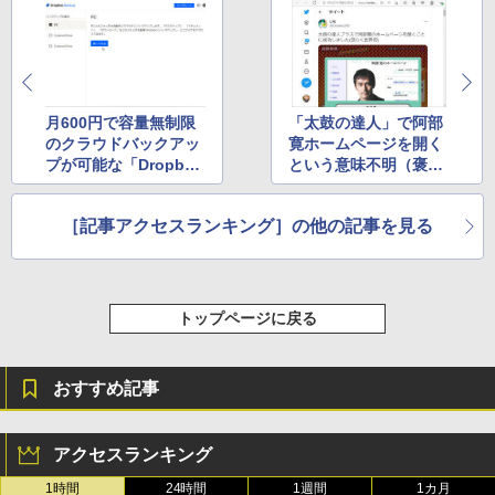
月600円で容量無制限
「太鼓の達人」で阿部
のクラウドバックアッ
寛ホームページを開く
プが可能な「Dropbox
という意味不明（褒）
Backup」について報
の偉業が達成されてし
じた記事がトップ
まう、と報じた記事が
［記事アクセスランキング］の他の記事を見る
トップ
トップページに戻る
おすすめ記事
アクセスランキング
1時間
24時間
1週間
1カ月