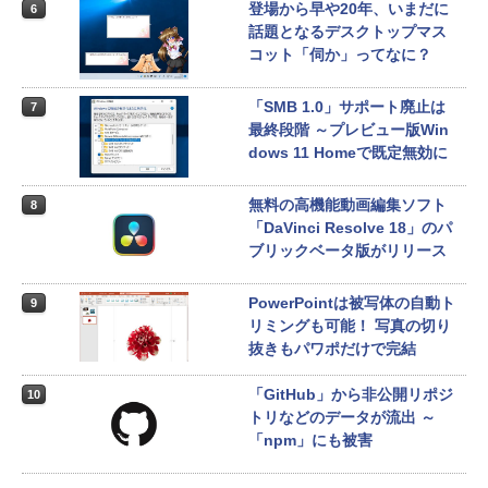
登場から早や20年、いまだに
6
話題となるデスクトップマス
コット「伺か」ってなに？
「SMB 1.0」サポート廃止は
7
最終段階 ～プレビュー版Win
dows 11 Homeで既定無効に
無料の高機能動画編集ソフト
8
「DaVinci Resolve 18」のパ
ブリックベータ版がリリース
PowerPointは被写体の自動ト
9
リミングも可能！ 写真の切り
抜きもパワポだけで完結
「GitHub」から非公開リポジ
10
トリなどのデータが流出 ～
「npm」にも被害