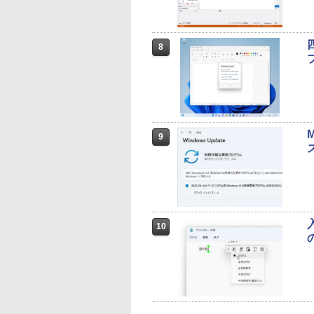
8
9
10