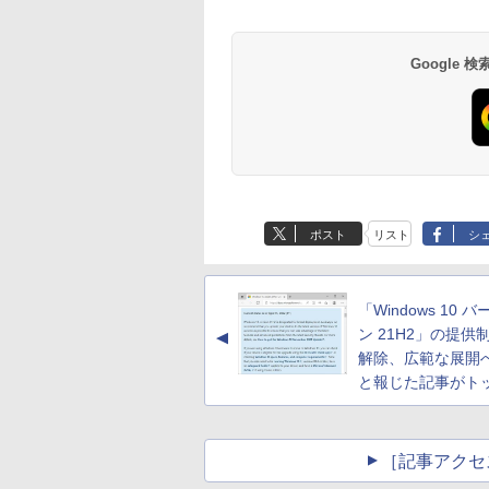
リ、256GB SSDスト
レージ、1080p
FaceTime HDカメラ
- インディゴ
Google
Robloxギフトカード
生成AIパスポート公
Amazon Kindle - 目
Robloxギフトカード
1冊ですべて身につ
Kindle Paperwhite
- 800 Robux 【限定
式テキスト 第４版
に優しい、かさばら
- 1000 Robux 【限
HTML & CSSとWeb
シグニチャーエディ
バーチャルアイテム
ない、大きな画面で
バーチャルアイテム
デザイン入門講座
ション (32GB) 7イン
￥1,766
ポスト
リスト
シ
を含む】 【オンライ
読みやすい、6週間持
を含む】 【オンライ
［第2版］
チディスプレイ、明
￥1,300
￥16,980
￥1,600
￥1,292
￥27,980
ンゲームコード】 ロ
続バッテリー、6イン
ンゲームコード】 ロ
るさ自動調整、色調
ブロックス | オンラ
チディスプレイ電子
ブロックス |オンラ
調節ライト、12週間
インコード版
書籍リーダー、マッ
ンコード版
持続バッテリー、広
「Windows 10 
チャ、16GB、広告な
告なし、メタリック
し
ブラック
ン 21H2」の提供
▲
解除、広範な展開
と報じた記事がト
［記事アクセ