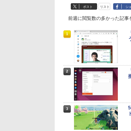
ポスト
リスト
シ
前週に閲覧数の多かった記事を
1
2
3