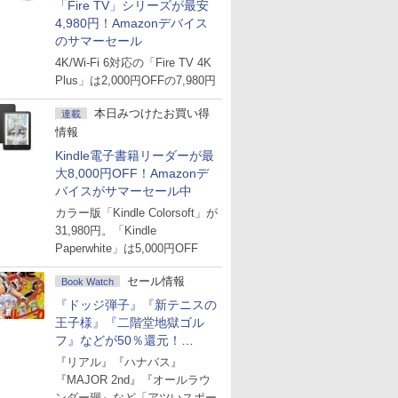
「Fire TV」シリーズが最安
4,980円！Amazonデバイス
のサマーセール
4K/Wi-Fi 6対応の「Fire TV 4K
Plus」は2,000円OFFの7,980円
本日みつけたお買い得
連載
情報
Kindle電子書籍リーダーが最
大8,000円OFF！Amazonデ
バイスがサマーセール中
カラー版「Kindle Colorsoft」が
31,980円。「Kindle
Paperwhite」は5,000円OFF
セール情報
Book Watch
『ドッジ弾子』『新テニスの
王子様』『二階堂地獄ゴル
フ』などが50％還元！
Amazonマンガ週末セール
『リアル』『ハナバス』
『MAJOR 2nd』『オールラウ
ンダー廻』など「アツいスポー