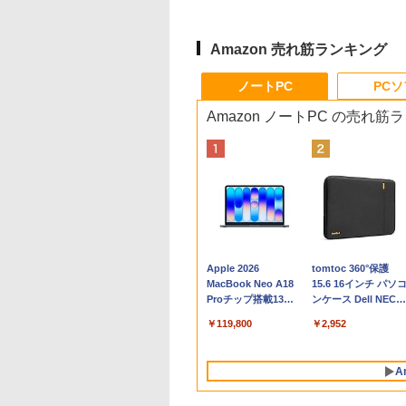
Amazon 売れ筋ランキング
ノートPC
PC
Amazon ノートPC の売れ筋
Apple 2026
tomtoc 360°保護
MacBook Neo A18
15.6 16インチ パソ
Proチップ搭載13イ
ンケース Dell NEC
ンチノートブック：
Lavie ASUS HP
￥119,800
￥2,952
AIとApple
dynabook Lenovo
Intelligenceのために
対応
設計、Liquid Retina
A
ディスプレイ、8GB
ユニファイドメモ