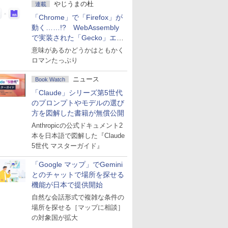
やじうまの杜
連載
「Chrome」で「Firefox」が
動く……!? WebAssembly
で実装された「Gecko」エン
ジン
意味があるかどうかはともかく
ロマンたっぷり
ニュース
Book Watch
「Claude」シリーズ第5世代
のプロンプトやモデルの選び
方を図解した書籍が無償公開
Anthropicの公式ドキュメント2
本を日本語で図解した『Claude
5世代 マスターガイド』
「Google マップ」でGemini
とのチャットで場所を探せる
機能が日本で提供開始
自然な会話形式で複雑な条件の
場所を探せる［マップに相談］
の対象国が拡大