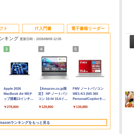
ソフト
IT入門書
電子書籍リーダー
ランキング
更新日時：2026/08/09 12:05
Apple 2026
【Amazon.co.jp限
FMV ノートパソコン
コ
MacBook Air M5チ
定】 HP ノートパソ
WE1-K3 (MS 365
ップ搭載13インチノ
コン 15-fd 15.6イン
Personal/Copilotキー
ートブック：AIと
チ 16GBメモリ
搭載/Win 11/15.6
￥278,800
￥129,800
￥139,880
Apple Intelligence、
512GB SSD インテ
型/Core i5/16GB/SSD
13.6インチLiquid
ル Core 5
512GB/ホワイト)
Retinaディスプレ
FMVWK3E15W_AZ
mazonランキングをもっと見る
イ、16GBユニファイ
ドメモリ、1TB SSD