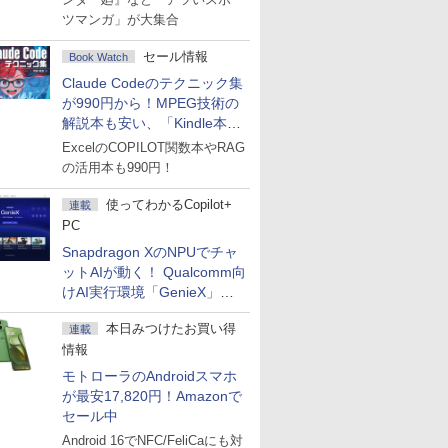
ツマンガ」が大集合
セール情報
Book Watch
Claude Codeのテクニック集
が990円から！MPEG技術の
解説本も安い、「Kindle本サ
マーセール」第2弾開始！
ExcelのCOPILOT関数本やRAG
の活用本も990円！
使ってわかるCopilot+
連載
PC
Snapdragon XのNPUでチャ
ットAIが動く！ Qualcomm向
けAI実行環境「GenieX」を
試してみた
本日みつけたお買い得
連載
情報
モトローラのAndroidスマホ
が最安17,820円！Amazonで
セール中
Android 16でNFC/FeliCaにも対