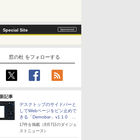
Special Site
窓の杜 をフォローする
新記事
デスクトップのサイドバーと
してWebページをピン止めで
きる「Demobar」v1.1.0 ほ
か
17件を掲載（8月7日のダイジェ
ストニュース）