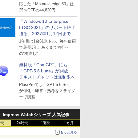
応した「Motorola edge 60」は
25％OFFの44,820円
「Windows 10 Enterprise
LTSC 2021」のサポート終了
迫る、2027年1月12日まで
～ESUは9月1日から販売
1年目は1台61米ドル、毎年倍額
で最長3年。あくまで移行へ
の“橋渡し”
無料版「ChatGPT」にも
「GPT-5.6 Luna」が開放、
テキストチャットは無制限へ
Plus/Proでも「GPT-5.6 Sol」
が強化、即答・熟考をスライダ
ーで調整
Impress Watchシリーズ 人気記事
時間
24時間
1週間
1カ月
もっと見る