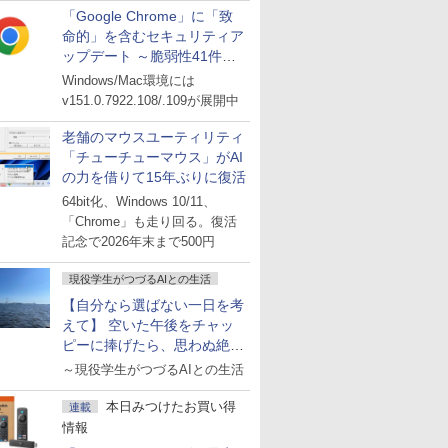
「Google Chrome」に「致
命的」を含むセキュリティア
ップデート ～脆弱性41件に
対処
Windows/Mac環境には
v151.0.7922.108/.109が展開中
老舗のマウスユーティリティ
「チューチューマウス」がAI
の力を借りて15年ぶりに復活
64bit化、Windows 10/11、
「Chrome」も走り回る。復活
記念で2026年末まで500円
現役学生がつづるAIとの生活
【自分なら選ばない一日を考
えて】 空いた午後をチャッ
ピーに捧げたら、思わぬ絶景
に出会った話
～現役学生がつづるAIとの生活
本日みつけたお買い得
連載
情報