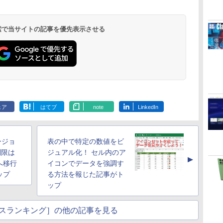
ストレージ、12MPセ
ンターフレームカメ
ラ、日本語キーボー
ド、Touch ID - ミッ
 検索で当サイトの記事を優先表示させる
ドナイト
く
Robloxギフトカード
ClaudeCode いちば
Amazon Kindle
Microsoft Office
AIイラスト表現辞典:
Amazon Kindle
Windows版 |
FM TOWNS ハイパ
New Amazon Kindle
定
- 2,000 Robux 【限
んやさしい 教科書:
Paperwhite (16GB)
Home & Business
思い通りの絵を引き
Colorsoft | 16GBス
Minecraft (マインクラ
ー・カタログ: 本体ハ
Scribe Colorsoft | 11
定バーチャルアイテ
非エンジニア 初心者
7インチディスプレ
2024(最新 永続版)|オ
出す プロンプトの言
トレージ、防水、7イ
フト): Java & Bedrock
ードウェア・市販ソフ
インチカラーディスプ
ェア
はてブ
note
LinkedIn
ムを含む】 【オンラ
素人 でも安心 使い方
イ、色調調節ライ
ンラインコード
葉 AI画像生成シリー
ンチカラーディスプ
Edition | オンラインコ
トウェアのパーフェク
レイ、64GBストレー
￥3,200
￥99
￥22,980
￥39,582
￥480
￥31,980
￥3,600
￥1,600
￥115,980
インゲームコード】
マニュアル AI副業に
ト、12週間持続バッ
版|Windows11、
ズ (はぴーイラスト
レイ、色調調節ライ
ード版
トリストと最新エミュ
ジ、ノート機能搭載、
イ
ロブロックス | オン
もコンテンツ作成に
テリー、広告なし、
10/mac対応|PC2台
Labo)
ト、最大8週間持続バ
レータ紹介
明るさ自動調整、色調
ラインコード版
もKindle出版にも！
ブラック
ッテリー、広告無
調節ライト、プレミア
バージョ
表の中で特定の数値をビ
非エンジニアのため
し、ブラック (2025
ムペン付き、グラファ
のAIコーディング入
年発売)
イト
制限は
ジュアル化！ セル内のア
▲
門シリーズ
へ移行
イコンでデータを強調す
ップ
る方法を報じた記事がト
ップ
スランキング］の他の記事を見る