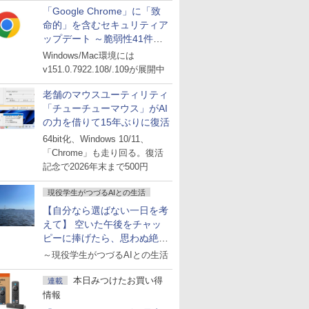
「Google Chrome」に「致
命的」を含むセキュリティア
ップデート ～脆弱性41件に
対処
Windows/Mac環境には
v151.0.7922.108/.109が展開中
老舗のマウスユーティリティ
「チューチューマウス」がAI
の力を借りて15年ぶりに復活
64bit化、Windows 10/11、
「Chrome」も走り回る。復活
記念で2026年末まで500円
現役学生がつづるAIとの生活
【自分なら選ばない一日を考
えて】 空いた午後をチャッ
ピーに捧げたら、思わぬ絶景
に出会った話
～現役学生がつづるAIとの生活
本日みつけたお買い得
連載
情報