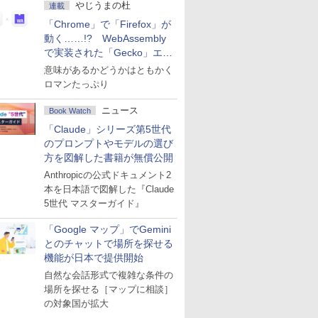
やじうまの杜
連載
「Chrome」で「Firefox」が
動く……!? WebAssembly
で実装された「Gecko」エン
ジン
意味があるかどうかはともかく
ロマンたっぷり
ニュース
Book Watch
「Claude」シリーズ第5世代
のプロンプトやモデルの選び
方を図解した書籍が無償公開
Anthropicの公式ドキュメント2
本を日本語で図解した『Claude
5世代 マスターガイド』
「Google マップ」でGemini
とのチャットで場所を探せる
機能が日本で提供開始
自然な会話形式で複雑な条件の
場所を探せる［マップに相談］
の対象国が拡大