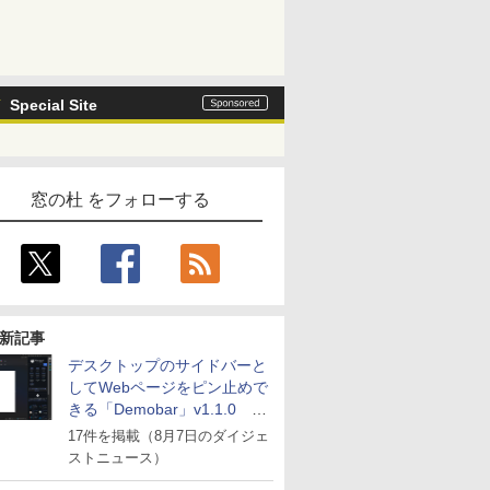
Special Site
窓の杜 をフォローする
新記事
デスクトップのサイドバーと
してWebページをピン止めで
きる「Demobar」v1.1.0 ほ
か
17件を掲載（8月7日のダイジェ
ストニュース）