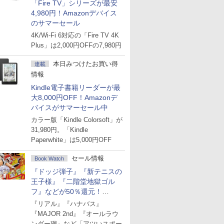
「Fire TV」シリーズが最安
4,980円！Amazonデバイス
のサマーセール
4K/Wi-Fi 6対応の「Fire TV 4K
Plus」は2,000円OFFの7,980円
本日みつけたお買い得
連載
情報
Kindle電子書籍リーダーが最
大8,000円OFF！Amazonデ
バイスがサマーセール中
カラー版「Kindle Colorsoft」が
31,980円。「Kindle
Paperwhite」は5,000円OFF
セール情報
Book Watch
『ドッジ弾子』『新テニスの
王子様』『二階堂地獄ゴル
フ』などが50％還元！
Amazonマンガ週末セール
『リアル』『ハナバス』
『MAJOR 2nd』『オールラウ
ンダー廻』など「アツいスポー