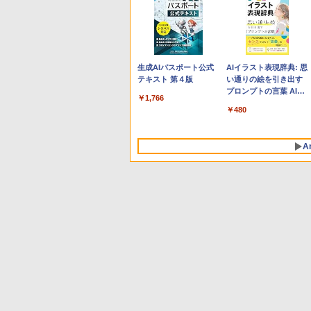
Apple 2026 MacBook
Robloxギフトカード -
生成AIパスポート公式
tomtoc 360°保護 15.6
Robloxギフトカード -
AIイラスト表現辞典: 思
Neo A18 Proチップ搭
800 Robux 【限定バー
テキスト 第４版
16インチ パソコンケー
1000 Robux 【限定バ
い通りの絵を引き出す
載13インチノートブッ
チャルアイテムを含
ス Dell NEC Lavie
ーチャルアイテムを含
プロンプトの言葉 AI画
￥1,766
ク：AIとApple
む】 【オンラインゲー
ASUS HP dynabook
む】 【オンラインゲー
像生成シリーズ (はぴー
￥131,111
￥1,300
￥2,952
￥1,600
￥480
Intelligenceのために設
ムコード】 ロブロック
Lenovo対応
ムコード】 ロブロック
イラストLabo)
計、Liquid Retinaディ
ス | オンラインコード
ス |オンラインコード版
スプレイ、8GBユニフ
版
A
ァイドメモリ、512GB
SSDストレージ、
1080p FaceTime HDカ
メラ、Touch ID - シル
バー
Amazon Kindle
Amazon Kindle - 目に
Paperwhite (16GB) 7
優しい、かさばらな