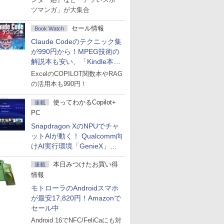
ツマンガ」が大集合
セール情報
Book Watch
Claude Codeのテクニック集
が990円から！MPEG技術の
解説本も安い、「Kindle本サ
マーセール」第2弾開始！
ExcelのCOPILOT関数本やRAG
の活用本も990円！
使ってわかるCopilot+
連載
PC
Snapdragon XのNPUでチャ
ットAIが動く！ Qualcomm向
けAI実行環境「GenieX」を
試してみた
本日みつけたお買い得
連載
情報
モトローラのAndroidスマホ
が最安17,820円！Amazonで
セール中
Android 16でNFC/FeliCaにも対