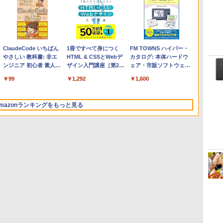
Apple 2026 MacBook
Microsoft Office
ClaudeCode いちばん
【Amazon.co.jp限定】
Robloxギフトカード -
1冊ですべて身につく
FMV ノートパソコン
Windows版 | Minecraft
FM TOWNS ハイパー・
Air M5チップ搭載13イ
Home & Business
やさしい 教科書: 非エ
HP ノートパソコン 15-
2,000 Robux 【限定バ
HTML & CSSとWebデ
WE1-K3 (MS 365
(マインクラフト): Java &
カタログ: 本体ハードウ
ンチノートブック：AI
2024(最新 永続版)|オン
ンジニア 初心者 素人
fd 15.6インチ 16GBメ
ーチャルアイテムを含
ザイン入門講座［第2
Personal/Copilotキー搭
Bedrock Edition | オンラ
ェア・市販ソフトウェア
とApple Intelligence、
ラインコード
でも安心 使い方 マニュ
モリ 512GB SSD イン
む】 【オンラインゲー
版］
載/Win 11/15.6型/Core
インコード版
のパーフェクトリストと
￥278,800
￥39,582
￥99
￥129,800
￥3,200
￥1,292
￥139,880
￥3,600
￥1,600
13.6インチLiquid
版|Windows11、
アル AI副業にもコンテ
テル Core 5
ムコード】 ロブロック
i5/16GB/SSD 512GB/ホ
最新エミュレータ紹介
Retinaディスプレイ、
10/mac対応|PC2台
ンツ作成にもKindle出
ス | オンラインコード
ワイト)
16GBユニファイドメモ
版にも！ 非エンジニア
版
FMVWK3E15W_AZ
mazonランキングをもっと見る
リ、1TB SSDストレー
のためのAIコーディン
ジ、12MPセンターフレ
グ入門シリーズ
ームカメラ、日本語キ
ーボード、Touch ID -
ミッドナイト
Kindle Paperwhite シ
Amazon Kindle
New Amazon Kindle
グニチャーエディショ
Colorsoft | 16GBスト
Scribe Colorsoft | 11イ