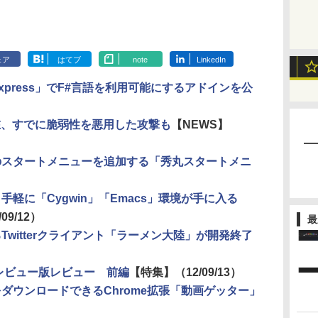
ェア
はてブ
note
LinkedIn
tudio Express」でF#言語を利用可能にするアドインを公
在、すでに脆弱性を悪用した攻撃も
【NEWS】
ック風のスタートメニューを追加する「秀丸スタートメニ
軽に「Cygwin」「Emacs」環境が手に入る
/09/12）
最
Twitterクライアント「ラーメン大陸」が開発終了
ープレビュー版レビュー 前編
【特集】
（12/09/13）
ダウンロードできるChrome拡張「動画ゲッター」