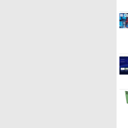
ン (32GB) 7インチディ
レージ、防水、7インチ
ンチカラーディスプレ
スプレイ、明るさ自動
カラーディスプレイ、
イ、64GBストレージ、
￥27,980
￥31,980
￥115,980
調整、色調調節ライ
色調調節ライト、最大8
ノート機能搭載、明るさ
ト、12週間持続バッテ
週間持続バッテリー、
自動調整、色調調節ライ
リー、広告なし、メタ
広告無し、ブラック
ト、プレミアムペン付
リックブラック
(2025年発売)
き、グラファイト