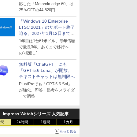
応した「Motorola edge 60」は
25％OFFの44,820円
「Windows 10 Enterprise
LTSC 2021」のサポート終了
迫る、2027年1月12日まで
～ESUは9月1日から販売
1年目は1台61米ドル、毎年倍額
で最長3年。あくまで移行へ
の“橋渡し”
無料版「ChatGPT」にも
「GPT-5.6 Luna」が開放、
テキストチャットは無制限へ
Plus/Proでも「GPT-5.6 Sol」
が強化、即答・熟考をスライダ
ーで調整
Impress Watchシリーズ 人気記事
時間
24時間
1週間
1カ月
もっと見る