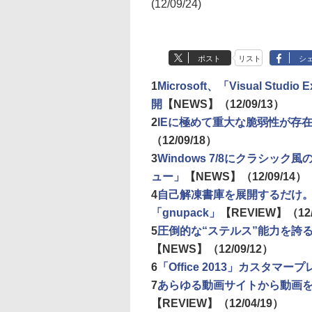
(12/09/24)
ポスト
リスト
シ
1
Microsoft、「Visual S
開
【NEWS】
（12/09/13）
2
IEに極めて重大な脆弱性が存
（12/09/18）
3
Windows 7/8にクラシ
ュー」
【NEWS】
（12/09/14）
4
自己解凍書庫を展開するだけ。手
「gnupack」
【REVIEW】
（12
5
圧倒的な“ステルス”能力を誇る
【NEWS】
（12/09/12）
6
「Office 2013」カスタマ
7
あらゆる動画サイトから動画を
【REVIEW】
（12/04/19）