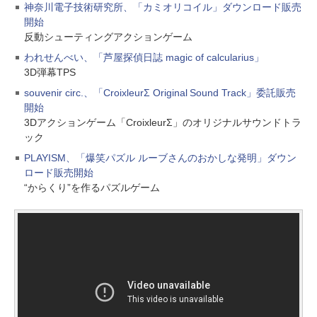
神奈川電子技術研究所、「カミオリコイル」ダウンロード販売
開始
反動シューティングアクションゲーム
われせんべい、「芦屋探偵日誌 magic of calcularius」
3D弾幕TPS
souvenir circ.、「CroixleurΣ Original Sound Track」委託販売
開始
3Dアクションゲーム「CroixleurΣ」のオリジナルサウンドトラ
ック
PLAYISM、「爆笑パズル ルーブさんのおかしな発明」ダウン
ロード販売開始
“からくり”を作るパズルゲーム