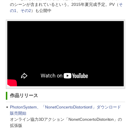
のシーンが含まれているという。2015年夏完成予定。PV（
そ
の1
、
その2
）も公開中
作品リリース
PhotonSystem、「NonetConcertoDistortion♯」ダウンロード
販売開始
オンライン協力3Dアクション「NonetConcertoDistoriton」の
拡張版