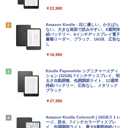
FaceTime HDカメラ、Touch ID - インデ
ィゴ + 3年延長 AppleCare+ for 13インチ
￥1,300
￥22,980
MacBook Neo(A18 Pro)|ダウンロード版
AIイラスト表現辞典: 思い通りの絵を引き
￥162,598
出す プロンプトの言葉 AI画像生成シリー
Robloxギフトカード - 1000 Robux 【限
Amazon Kindle - 目に優しい、かさばら
ズ (はぴーイラストLabo)
定バーチャルアイテムを含む】 【オンラ
ない、大きな画面で読みやすい、6週間持
インゲームコード】 ロブロックス |オン
続バッテリー、6インチディスプレイ電子
tomtoc 360°保護 15.6 16インチ パソコ
ラインコード版
書籍リーダー、ブラック、16GB、広告な
￥480
ンケース Dell NEC Lavie ASUS HP dyna
し
book Lenovo対応
￥1,600
￥16,980
ClaudeCode いちばんやさしい 教科書:
￥2,952
非エンジニア 初心者 素人 でも安心 使い
方 マニュアル AI副業にもコンテンツ作成
Microsoft Office Home & Business 202
にもKindle出版にも！ 非エンジニアのた
4(最新 永続版)|オンラインコード版|Wind
Kindle Paperwhite シグニチャーエディ
めのAIコーディング入門シリーズ
Apple 2026 MacBook Air M5チップ搭載
ows11、10/mac対応|PC2台
ション (32GB) 7インチディスプレイ、明
13インチノートブック：AIとApple Intell
るさ自動調整、色調調節ライト、12週間
igence、13.6インチLiquid Retinaディ
持続バッテリー、広告なし、メタリック
￥99
￥39,582
スプレイ、16GBユニファイドメモリ、1
ブラック
TB SSDストレージ、12MPセンターフレ
ームカメラ、日本語キーボード、Touch I
￥27,980
1冊ですべて身につくHTML & CSSとWe
Robloxギフトカード - 2,000 Robux 【限
D - シルバー
bデザイン入門講座［第2版］
定バーチャルアイテムを含む】 【オンラ
インゲームコード】 ロブロックス | オン
￥261,414
ラインコード版
Amazon Kindle Colorsoft | 16GBストレ
￥1,292
ージ、防水、7インチカラーディスプレ
イ、色調調節ライト、最大8週間持続バッ
￥3,200