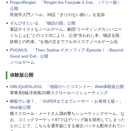
ProjectRinglet、「Ringlet the Fairytale 4.2nd」（フリー版）
公開
民俗学入門ノベル。39話『きりのない願い』を追加
ぞんびすたいる、「物語の国」公開
童話テイストなノベルゲーム。劇団“リーディングカンパニー
くらじぇむ”とのコラボにより、公演“失われし本、物語る国、
妖精との約束。”を地の文までフルボイスでノベルゲーム化
PUGNUS、「Theo Sophia-テオソフィア-EpisodeⅠ：Beyond
Good and Evil」公開
ノベルゲーム
体験版公開
OBLIQUEGLASS、「地獄のヘリコマンドー」Web体験版公開
軍事系B級洋画風2D横スクロールヘリシューティング
瞬殺サレ道？、「SUPERまてまてレーザー ～お着替え版～」
Web版公開
横スクロール・メードさん溜め撃ちシューティングゲーム。な
お、コミックマーケット87ではデバッグ版を頒布してしまった
とのことで、こちらを通常版にする修正パッチも配布されてい