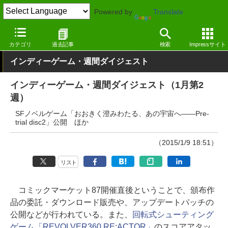
Powered by
Translate
窓の杜
エンタメ
ゲーム
Windows
カテゴリ
過去記事
検索
Impressサイト
インディーゲーム・週間ダイジェスト
インディーゲーム・週間ダイジェスト（1月第2
週）
SFノベルゲーム「おおきく澄みわたる、あの宇宙へ――Pre-
trial disc2」公開 ほか
（2015/1/9 18:51）
リスト
コミックマーケット87開催直後ということで、頒布作
品の委託・ダウンロード販売や、アップデートパッチの
公開などが行われている。また、
回転式シューティング
ゲーム「REVOLVER360 RE:ACTOR」
のスコアアタッ