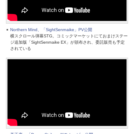
Northern Mind、「SightSenmaike」PV公開
横スクロール弾幕STG。コミックマーケットにておまけステー
ジ追加版「SightSenmaike EX」が頒布され、委託販売も予定
されている