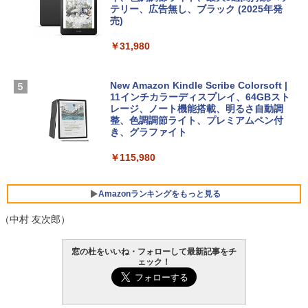
【Amazon.co.jp限定】 HP ノートパソコ
テリー、広告無し、ブラック (2025年発
ン 15-fd 15.6インチ 16GBメモリ 512GB
売)
FM TOWNS ハイパー・カタログ: 本体ハ
SSD インテル Core 5
ードウェア・市販ソフトウェアのパーフ
Windows版 | Minecraft (マインクラフ
￥31,980
ェクトリストと最新エミュレータ紹介
ト): Java & Bedrock Edition | オンライ
￥129,800
ンコード版
￥1,600
New Amazon Kindle Scribe Colorsoft |
￥3,600
FMV ノートパソコン WE1-K3 (MS 365 P
11インチカラーディスプレイ、64GBスト
ersonal/Copilotキー搭載/Win 11/15.6型/
レージ、ノート機能搭載、明るさ自動調
Core i5/16GB/SSD 512GB/ホワイト) FM
整、色調調節ライト、プレミアムペン付
VWK3E15W_AZ
き、グラファイト
￥139,880
￥115,980
Amazonランキングをもっと見る
（中村 友次郎）
窓の杜をいいね・フォローして最新記事をチ
ェック！