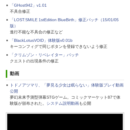
「GHost942」v1.01
不具合修正
「LOST:SMILE 1stEdition BlueBirth」修正パッチ（15/01/05
版）
進行不能な不具合の修正など
「BlackLotusVOID」体験版v0.01b
キーコンフィグで同じボタンを登録できないよう修正
「クリムゾン・リベレイター」パッチ
クエストの出現条件の修正
動画
トドノアツマリ、「夢見る少女は眠らない」体験版プレイ動画
公開
夢幻未来予測型弾幕STGゲーム。コミックマーケット87で体
験版が頒布された。
システム説明動画
も公開