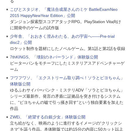
る
こびとスタジオ、「魔法合成屋さんのミケ BattleExamNeo
2015 HappyNewYear Edition」公開
ダンジョン探索型スコアアタックRPG。PlayStation Vita向け
に開発中のゲームの試作版
少年舎、「おおきく澄みわたる、あの宇宙へ――Pre-trial
disc2」公開
ロケット制作を題材にしたノベルゲーム。第1話と第2話を収録
7thKINGS、「壊刻のネバーランド」体験版公開
ピーターパンをモチーフにしたミステリアスアドベンチャーゲ
ーム
フワフワソ、「エクストリーム取り調べ！ソラとピヨちゃん」
体験版公開
ゆるふわサイバーパンク・ミステリADV「ソラとピヨちゃん」
シリーズ最新作。発言の矛盾に証拠品を突き付けるシステム
に、“ピヨちゃんの嘘で引っ掻き回す”という独自要素を加えた
作品
ZWEi、「絶望する白銀少女」体験版公開
立ち絵がなく、映画のように進行するイメージの“クリックシ
ネマ”を謳う作品。本体験版では約15分の内容に50カット以上