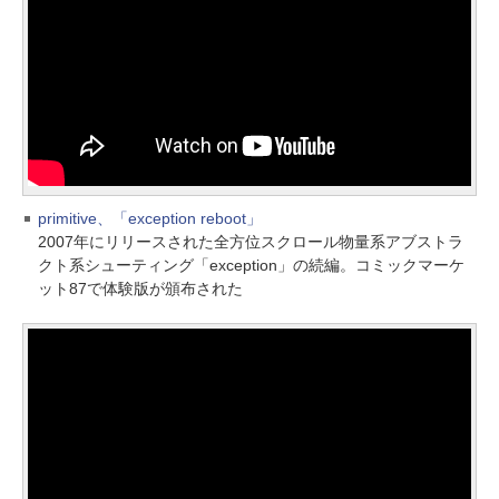
primitive、「exception reboot」
2007年にリリースされた全方位スクロール物量系アブストラ
クト系シューティング「exception」の続編。コミックマーケ
ット87で体験版が頒布された