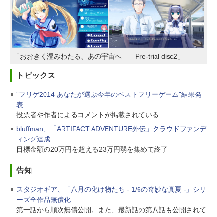
「おおきく澄みわたる、あの宇宙へ――Pre-trial disc2」
トピックス
“フリゲ2014 あなたが選ぶ今年のベストフリーゲーム”結果発
表
投票者や作者によるコメントが掲載されている
bluffman、「ARTIFACT ADVENTURE外伝」クラウドファンデ
ィング達成
目標金額の20万円を超える23万円弱を集めて終了
告知
スタジオギア、「八月の化け物たち - 1/6の奇妙な真夏 -」シリ
ーズ全作品無償化
第一話から順次無償公開。また、最新話の第八話も公開されて