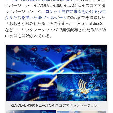
クバージョン「REVOLVER360 RE:ACTOR スコアアタ
ックバージョン」や、
ロケット制作に青春をかける少年
少女たちを描いたSFノベルゲーム
の2話までを収録した
「おおきく澄みわたる、あの宇宙へ――Pre-trial disc2」
など、コミックマーケット87で無償配布された作品のW
eb公開も開始されている。
「REVOLVER360 RE:ACTOR スコアアタックバージョン」