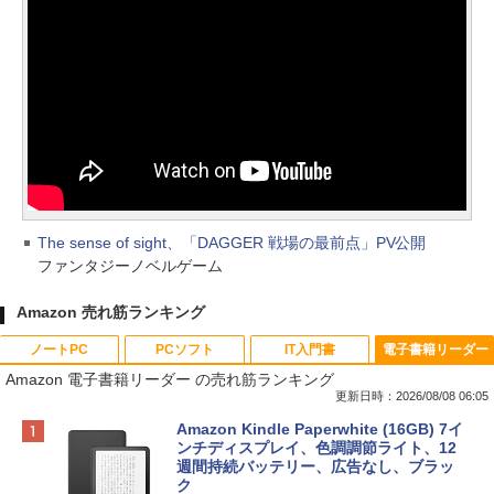
The sense of sight、「DAGGER 戦場の最前点」PV公開
ファンタジーノベルゲーム
Amazon 売れ筋ランキング
ノートPC
PCソフト
IT入門書
電子書籍リーダー
Amazon 電子書籍リーダー の売れ筋ランキング
更新日時：2026/08/08 06:05
Apple 2026 MacBook Neo A18 Proチッ
Robloxギフトカード - 800 Robux 【限
生成AIパスポート公式テキスト 第４版
Amazon Kindle Paperwhite (16GB) 7イ
プ搭載13インチノートブック：AIとAppl
定バーチャルアイテムを含む】 【オンラ
ンチディスプレイ、色調調節ライト、12
e Intelligence、Liquid Retinaディスプ
インゲームコード】 ロブロックス | オン
週間持続バッテリー、広告なし、ブラッ
￥1,766
レイ、8GBメモリ、512GB SSD、1080p
ラインコード版
ク