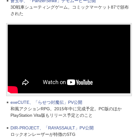
蒼玉亭、「PanzerStrike」デモムービー公開
3D戦車シューティングゲーム。コミックマーケット87で頒布
された
exeCUTE、「らせつ封魔伝」PV公開
和風アクションRPG。2015年中に完成予定。PC版のほか
PlayStation Vita版もリリース予定とのこと
DIR-PROJECT、「RAYASSAULT」PV公開
ロックオンレーザーが特徴のSTG