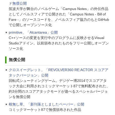
ド無償公開
筑波大学が舞台のノベルゲーム「Campus Notes」の外伝作品
としてノベルスフィアで公開された「Campus Notes - Bill of
Fare -」のソースコードを、ノベルスフィア協力のもとGitHub
で公開しオープンソース化
primitive、「Alcantarea」公開
C++ソースの変更を実行中のプログラムに反映させるVisual
Studioアドイン。以前頒布されたものをフリー公開しオープン
ソース化
無償公開
クロスイーグレット、「REVOLVER360 RE:ACTOR スコアア
タックバージョン」公開
回転式シューティングゲーム。デジゲー博2014でスコアアタ
ック大会に利用されコミックマーケット87で無料配布された、
約3分間のスコアアタックモードが遊べるスペシャルバージョ
ンを無償公開
根無し草、「新刊落としましたペーパー」公開
コミックマーケット87で無償頒布された作品