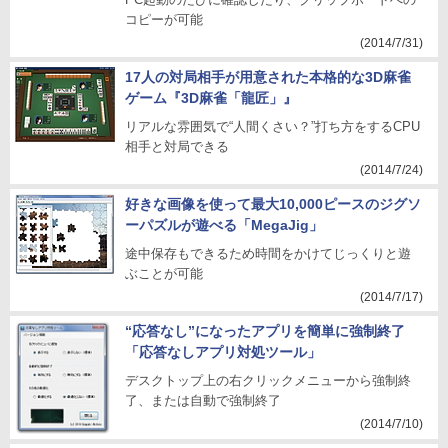
コピーが可能
(2014/7/31)
17人の対局相手が用意された本格的な3D麻雀
ゲーム『3D麻雀「龍匠」』
リアルな雰囲気で“人間くさい？”打ち方をするCPU
相手と対局できる
(2014/7/24)
好きな画像を使って最大10,000ピースのジグソ
ーパズルが遊べる「MegaJig」
途中保存もできるため時間をかけてじっくりと遊
ぶことが可能
(2014/7/17)
“応答なし”になったアプリを簡単に強制終了
「応答なしアプリ対処ツール」
デスクトップ上の右クリックメニューから強制終
了、または自動で強制終了
(2014/7/10)