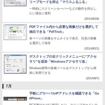
リープモードを抑止「マウスふるふる」
一時的にスクリーンセーバーなどの動作を抑止し
たい場合に便利
(2014/8/28)
PDFファイル内から必要な画像だけを選択して
抽出できる「PdfTrick」
各ページの画像をサムネイルで表示、任意の画像
を選択して保存
(2014/8/21)
デスクトップの右クリックメニューに“アクセ
サリ”を追加「Windowsアクセサリ改」
Windows標準の各種ツールをデスクトップから簡
単に利用できる
(2014/8/7)
7月
手軽にグローバルIPアドレスを確認できる「Ge
tIPrism」
PC起動のたびに確認したり、クリップボードへの