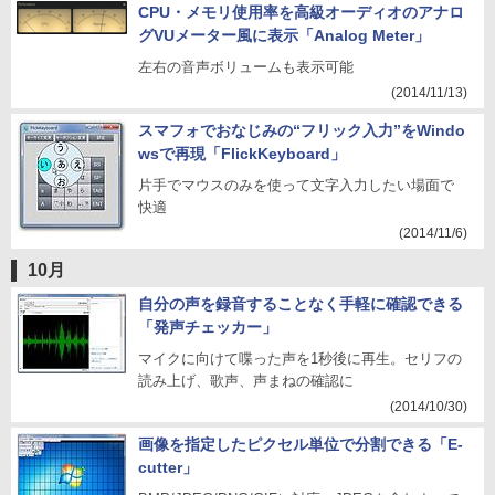
CPU・メモリ使用率を高級オーディオのアナロ
グVUメーター風に表示「Analog Meter」
左右の音声ボリュームも表示可能
(2014/11/13)
スマフォでおなじみの“フリック入力”をWindo
wsで再現「FlickKeyboard」
片手でマウスのみを使って文字入力したい場面で
快適
(2014/11/6)
10月
自分の声を録音することなく手軽に確認できる
「発声チェッカー」
マイクに向けて喋った声を1秒後に再生。セリフの
読み上げ、歌声、声まねの確認に
(2014/10/30)
画像を指定したピクセル単位で分割できる「E-
cutter」