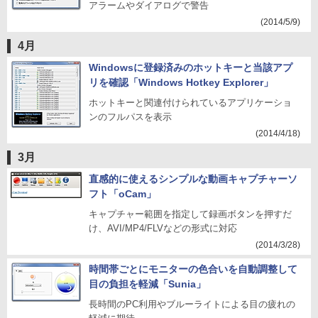
アラームやダイアログで警告
(2014/5/9)
4月
Windowsに登録済みのホットキーと当該アプ
リを確認「Windows Hotkey Explorer」
ホットキーと関連付けられているアプリケーショ
ンのフルパスを表示
(2014/4/18)
3月
直感的に使えるシンプルな動画キャプチャーソ
フト「oCam」
キャプチャー範囲を指定して録画ボタンを押すだ
け、AVI/MP4/FLVなどの形式に対応
(2014/3/28)
時間帯ごとにモニターの色合いを自動調整して
目の負担を軽減「Sunia」
長時間のPC利用やブルーライトによる目の疲れの