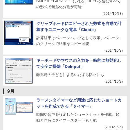
BMP/JPEG/PNG/GIFに対応、JPEGを含むすべて
の形式で無劣化分割が可能
(2014/10/23)
クリップボードにコピーされた数式を自動で計
算するユニークな電卓「Clapte」
計算結果はバルーンヘルプとして表示、バルーン
のクリックで結果をコピー可能
(2014/10/9)
キーボードやマウスの入力を一時的に無効化し
て安全に掃除「DeInput」
離席時の子どもによるいたずら防止にも
(2014/10/2)
9月
ラーメンタイマーなど用途に応じたショートカ
ットを作成できる「タイマー」
時間や音声を設定したショートカットを作成、起
動と同時にタイマースタートも可能
(2014/9/25)