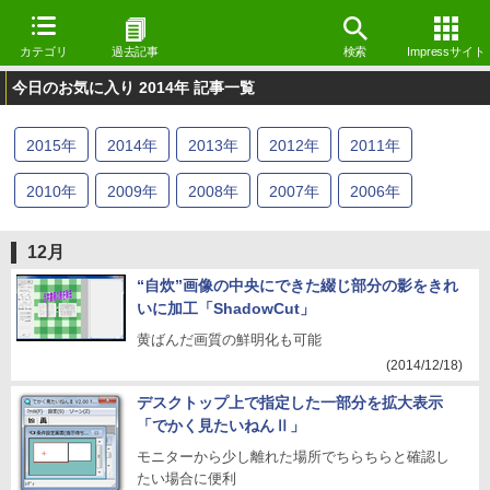
カテゴリ
過去記事
検索
Impressサイト
今日のお気に入り 2014年 記事一覧
2015
年
2014
年
2013
年
2012
年
2011
年
2010
年
2009
年
2008
年
2007
年
2006
年
2005
年
2004
年
2003
年
2002
年
2001
年
12月
2000
年
1999
年
1998
年
“自炊”画像の中央にできた綴じ部分の影をきれ
いに加工「ShadowCut」
黄ばんだ画質の鮮明化も可能
(2014/12/18)
デスクトップ上で指定した一部分を拡大表示
「でかく見たいねんⅡ」
モニターから少し離れた場所でちらちらと確認し
たい場合に便利