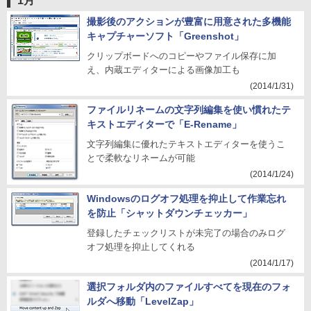
1月
撮影後のアクションが豊富に用意された多機能
キャプチャーソフト「Greenshot」
クリップボードへのコピーやファイル保存に加
え、内蔵エディターによる画像加工も
(2014/1/31)
ファイルリネームの文字列編集を使い慣れたテ
キストエディターで「E-Rename」
文字列編集に優れたテキストエディターを使うこ
とで柔軟なリネームが可能
(2014/1/24)
Windowsのログオフ処理を抑止して作業忘れ
を防止「シャットダウンチェッカー」
登録したチェックリストが未完了の場合のみログ
オフ処理を抑止してくれる
(2014/1/17)
選択フォルダ内のファイルすべてを現在のフォ
ルダへ移動「LevelZap」