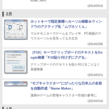
軽減に期待
(2014/3/14)
2月
ホットキーで指定座標へカーソル移動＆ウィン
ドウのアクティブ化「ムヴカソくん」
マルチモニターでゲームをプレイ中、PC画面のマ
ウスカーソルを見失っても大丈夫
(2014/2/28)
［F10］キーでクリップボードのテキストをGo
ogle検索「F10貼り付けずにググる」
クリップボードのテキストを貼り付けることなく
直接検索
(2014/2/21)
“モブキャラクター”にぴったりな日本人の名前
を自動作成「Name Maker」
漫画やゲームの登場キャラクター作成の参考に
(2014/2/14)