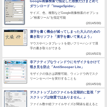
Google画像検索で指定した枚数だけまとめて
ダウンロード「ImageSpider」
サイズ、色、種類などGoogle画像検索のオプショ
ン“検索ツール”を指定可能
(2014/5/30)
漢字を書く機会が減ってしまった大人のための
書き取りソフト「漢字を書いて覚えよう」
マウスやペンタブレットを使いフリーハンドで漢
字の書き取りができる
(2014/5/23)
非アクティブなウィンドウにモザイクをかけて
覗き見を防止「AntiSnooper Lite」
モザイクの強さは調整可能、ウィンドウ内でスク
リーンセーバーを実行することも
(2014/5/16)
デスクトップ上のファイルを定期的に監視「デ
スクトップは物置ではありません。」
ファイル数や総ファイルサイズが閾値を超えると