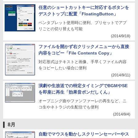
任意のショートカットキーに対応するボタンを
デスクトップに配置「FloatingButton」
ペンタブレット使用時に便利、プリセットでアプ
リごとの切り替えも可能
(2014/9/18)
ファイルを開かず右クリックメニューから直接
内容をコピー「File Contents Copy」
対応形式はテキストと画像、手早くファイル内容
をコピーしたい場合に便利
(2014/9/11)
演劇や生放送での特定タイミングでBGMやSE
を即座に再生「効果音ポンだしくん」
オープニング曲やファンファーレの再生など、ニ
コ生やネトラジの生配信でも便利
(2014/9/4)
8月
自動でマウスを動かしスクリーンセーバーやス