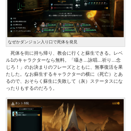
なぜかダンジョン入り口で死体を発見
死体を街に持ち帰り、教会に行くと蘇生できる。レベ
ル1のキャラクターなら無料。「囁き…詠唱…祈り…念
じろ！」のお決まりのフレーズとともに、無事復活を果
たした。なお蘇生するキャラクターの横に（死亡）とあ
るので、おそらく蘇生に失敗して（灰）ステータスにな
ったりもするのだろう。