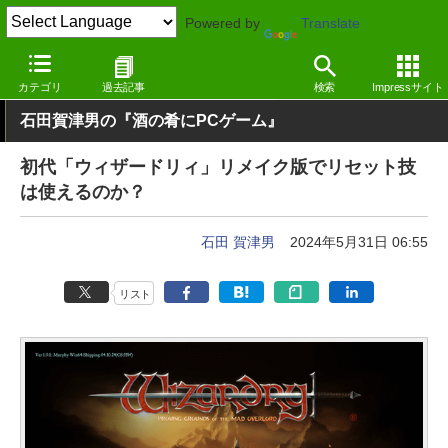
Powered by
Translate
窓の杜
エンタメ
ゲーム
Windows
カテゴリ
過去記事
検索
Impressサイト
石田賀津男の『酒の肴にPCゲーム』
初代「ウィザードリィ」リメイク版でリセット技
は使えるのか？
石田 賀津男
2024年5月31日 06:55
リスト