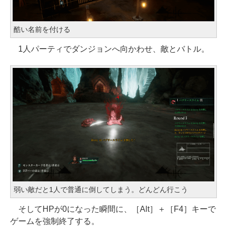
酷い名前を付ける
1人パーティでダンジョンへ向かわせ、敵とバトル。
弱い敵だと1人で普通に倒してしまう。どんどん行こう
そしてHPが0になった瞬間に、［Alt］＋［F4］キーで
ゲームを強制終了する。