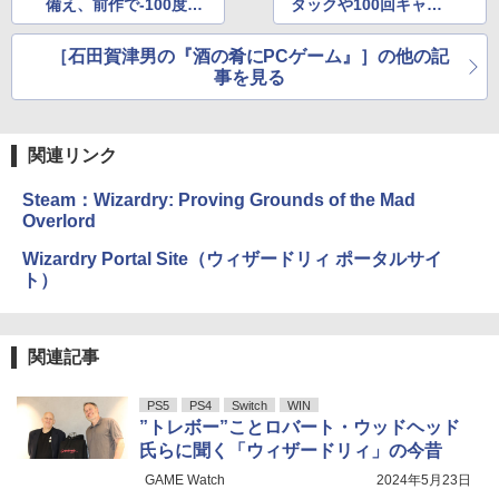
備え、前作で-100度未
タックや100回キャン
満の恐怖を再体験
セルはピクセルリマス
ター版でも必要？
［石田賀津男の『酒の肴にPCゲーム』］の他の記
事を見る
関連リンク
Steam：Wizardry: Proving Grounds of the Mad
Overlord
Wizardry Portal Site（ウィザードリィ ポータルサイ
ト）
関連記事
PS5
PS4
Switch
WIN
”トレボー”ことロバート・ウッドヘッド
氏らに聞く「ウィザードリィ」の今昔
GAME Watch
2024年5月23日