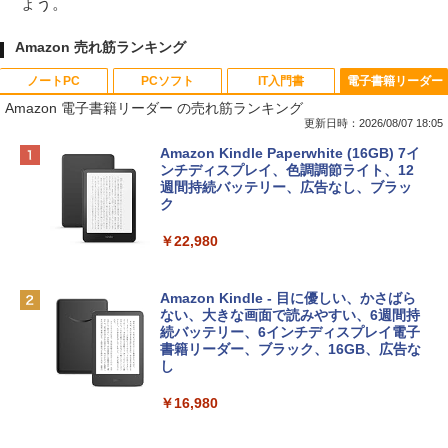
ょう。
Amazon 売れ筋ランキング
ノートPC
PCソフト
IT入門書
電子書籍リーダー
Amazon 電子書籍リーダー の売れ筋ランキング
更新日時：2026/08/07 18:05
Apple 2026 MacBook Neo A18 Proチッ
Robloxギフトカード - 800 Robux 【限
生成AIパスポート公式テキスト 第４版
Amazon Kindle Paperwhite (16GB) 7イ
プ搭載13インチノートブック：AIとAppl
定バーチャルアイテムを含む】 【オンラ
ンチディスプレイ、色調調節ライト、12
e Intelligence、Liquid Retinaディスプ
インゲームコード】 ロブロックス | オン
週間持続バッテリー、広告なし、ブラッ
￥1,766
レイ、8GBメモリ、512GB SSD、1080p
ラインコード版
ク
FaceTime HDカメラ、Touch ID - インデ
ィゴ + 3年延長 AppleCare+ for 13インチ
￥1,300
￥22,980
MacBook Neo(A18 Pro)|ダウンロード版
AIイラスト表現辞典: 思い通りの絵を引き
￥162,598
出す プロンプトの言葉 AI画像生成シリー
Microsoft Office Home & Business 202
Amazon Kindle - 目に優しい、かさばら
ズ (はぴーイラストLabo)
4(最新 永続版)|オンラインコード版|Wind
ない、大きな画面で読みやすい、6週間持
ows11、10/mac対応|PC2台
続バッテリー、6インチディスプレイ電子
tomtoc 360°保護 15.6 16インチ パソコ
書籍リーダー、ブラック、16GB、広告な
￥480
ンケース Dell NEC Lavie ASUS HP dyna
し
￥39,582
book Lenovo対応
￥16,980
ClaudeCode いちばんやさしい 教科書:
￥2,952
非エンジニア 初心者 素人 でも安心 使い
Robloxギフトカード - 2,000 Robux 【限
方 マニュアル AI副業にもコンテンツ作成
定バーチャルアイテムを含む】 【オンラ