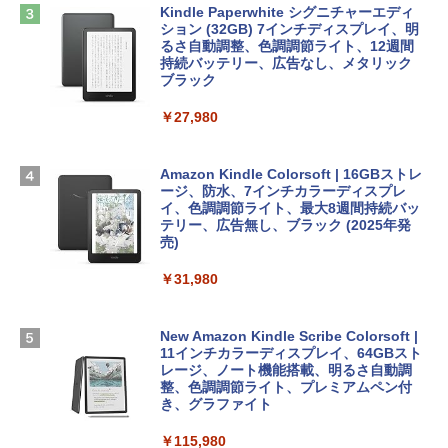
にもKindle出版にも！ 非エンジニアのた
インゲームコード】 ロブロックス | オン
Kindle Paperwhite シグニチャーエディ
めのAIコーディング入門シリーズ
Apple 2026 MacBook Air M5チップ搭載
ラインコード版
ション (32GB) 7インチディスプレイ、明
13インチノートブック：AIとApple Intell
るさ自動調整、色調調節ライト、12週間
igence、13.6インチLiquid Retinaディ
持続バッテリー、広告なし、メタリック
￥99
￥3,200
スプレイ、16GBユニファイドメモリ、1
ブラック
TB SSDストレージ、12MPセンターフレ
ームカメラ、日本語キーボード、Touch I
￥27,980
1冊ですべて身につくHTML & CSSとWe
Robloxギフトカード - 1000 Robux 【限
D - シルバー
bデザイン入門講座［第2版］
定バーチャルアイテムを含む】 【オンラ
インゲームコード】 ロブロックス |オン
￥261,414
ラインコード版
Amazon Kindle Colorsoft | 16GBストレ
￥1,292
ージ、防水、7インチカラーディスプレ
イ、色調調節ライト、最大8週間持続バッ
￥1,600
【Amazon.co.jp限定】 HP ノートパソコ
テリー、広告無し、ブラック (2025年発
ン 15-fd 15.6インチ 16GBメモリ 512GB
売)
FM TOWNS ハイパー・カタログ: 本体ハ
SSD インテル Core 5
ードウェア・市販ソフトウェアのパーフ
Windows版 | Minecraft (マインクラフ
￥31,980
ェクトリストと最新エミュレータ紹介
ト): Java & Bedrock Edition | オンライ
￥129,800
ンコード版
￥1,600
New Amazon Kindle Scribe Colorsoft |
￥3,600
FMV ノートパソコン WE1-K3 (MS 365 P
11インチカラーディスプレイ、64GBスト
ersonal/Copilotキー搭載/Win 11/15.6型/
レージ、ノート機能搭載、明るさ自動調
Core i5/16GB/SSD 512GB/ホワイト) FM
整、色調調節ライト、プレミアムペン付
VWK3E15W_AZ
き、グラファイト
￥139,880
￥115,980