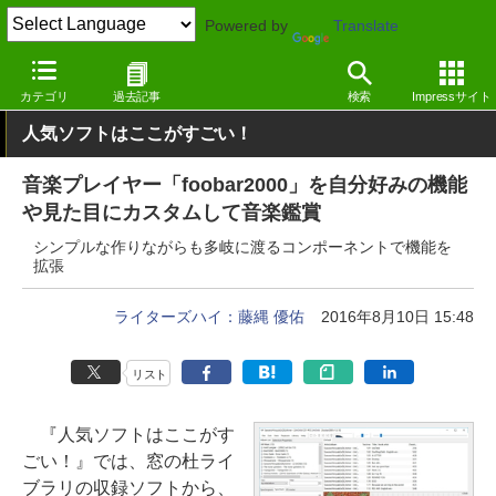
Powered by
Translate
窓の杜
画像・映像・音楽
音楽
Windows
カテゴリ
過去記事
検索
Impressサイト
人気ソフトはここがすごい！
音楽プレイヤー「foobar2000」を自分好みの機能
や見た目にカスタムして音楽鑑賞
シンプルな作りながらも多岐に渡るコンポーネントで機能を
拡張
ライターズハイ：藤縄 優佑
2016年8月10日 15:48
リスト
『人気ソフトはここがす
ごい！』では、窓の杜ライ
ブラリの収録ソフトから、