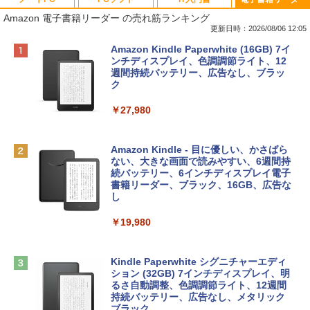
Amazon 電子書籍リーダー の売れ筋ランキング
更新日時：2026/08/06 12:05
Apple 2026 MacBook Neo A18 Proチッ
Xbox プリペイドカード 10,000円 デジタ
生成AIパスポート公式テキスト 第４版
Amazon Kindle Paperwhite (16GB) 7イ
プ搭載13インチノートブック：AIとAppl
ルコード 【旧 Xbox ギフトカード】 [オ
ンチディスプレイ、色調調節ライト、12
e Intelligenceのために設計、Liquid Ret
ンラインコード]
週間持続バッテリー、広告なし、ブラッ
￥1,766
inaディスプレイ、8GBユニファイドメモ
ク
リ、512GB SSDストレージ、1080p Fac
￥10,000
eTime HDカメラ、Touch ID - インディ
￥27,980
ゴ
AIイラスト表現辞典: 思い通りの絵を引き
Robloxギフトカード - 800 Robux 【限
￥137,800
出す プロンプトの言葉 AI画像生成シリー
定バーチャルアイテムを含む】 【オンラ
Amazon Kindle - 目に優しい、かさばら
ズ (はぴーイラストLabo)
インゲームコード】 ロブロックス | オン
ない、大きな画面で読みやすい、6週間持
ラインコード版
続バッテリー、6インチディスプレイ電子
tomtoc 360°保護 15.6 16インチ パソコ
書籍リーダー、ブラック、16GB、広告な
￥99
ンケース Dell NEC Lavie ASUS HP dyna
し
￥1,300
book Lenovo対応
￥19,980
ClaudeCode いちばんやさしい 教科書:
￥2,952
非エンジニア 初心者 素人 でも安心 使い
Microsoft Office Home & Business 202
方 マニュアル AI副業にもコンテンツ作成
4(最新 永続版)|オンラインコード版|Wind
にもKindle出版にも！ 非エンジニアのた
ows11、10/mac対応|PC2台
Kindle Paperwhite シグニチャーエディ
めのAIコーディング入門シリーズ
Apple 2026 MacBook Air M5チップ搭載
ション (32GB) 7インチディスプレイ、明
13インチノートブック：AIとApple Intell
るさ自動調整、色調調節ライト、12週間
￥39,582
igence、13.6インチLiquid Retinaディ
持続バッテリー、広告なし、メタリック
￥99
スプレイ、24GBユニファイドメモリ、1
ブラック