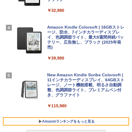
TB SSDストレージ、12MPセンターフレ
Robloxギフトカード - 2,000 Robux 【限
ームカメラ、日本語キーボード、Touch I
￥32,980
FM TOWNS ハイパー・カタログ: 本体ハ
定バーチャルアイテムを含む】 【オンラ
D - スカイブルー
ードウェア・市販ソフトウェアのパーフ
インゲームコード】 ロブロックス | オン
ェクトリストと最新エミュレータ紹介
ラインコード版
￥298,901
Amazon Kindle Colorsoft | 16GBストレ
ージ、防水、7インチカラーディスプレ
￥1,600
￥3,200
イ、色調調節ライト、最大8週間持続バッ
【Amazon.co.jp限定】 HP ノートパソコ
テリー、広告無し、ブラック (2025年発
ン 15-fd 15.6インチ 16GBメモリ 512GB
売)
1冊ですべて身につくHTML & CSSとWe
Robloxギフトカード - 1000 Robux 【限
SSD インテル Core 5
bデザイン入門講座［第2版］
定バーチャルアイテムを含む】 【オンラ
￥39,980
インゲームコード】 ロブロックス |オン
￥129,800
ラインコード版
￥2,326
New Amazon Kindle Scribe Colorsoft |
￥1,600
FMV ノートパソコン WE1-K3 (MS 365 P
11インチカラーディスプレイ、64GBスト
ersonal/Copilotキー搭載/Win 11/15.6型/
レージ、ノート機能搭載、明るさ自動調
Core i5/16GB/SSD 512GB/ホワイト) FM
整、色調調節ライト、プレミアムペン付
VWK3E15W_AZ
き、グラファイト
￥119,800
￥115,980
Amazonランキングをもっと見る