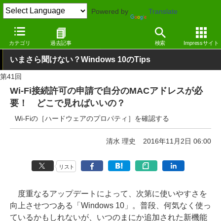
Powered by
Translate
窓の杜
Tips
Windows 10
カテゴリ
過去記事
検索
Impressサイト
いまさら聞けない？Windows 10のTips
第41回
Wi-Fi接続許可の申請で自分のMACアドレスが必
要！ どこで見ればいいの？
Wi-Fiの［ハードウェアのプロパティ］を確認する
清水 理史
2016年11月2日 06:00
リスト
度重なるアップデートによって、次第に使いやすさを
向上させつつある「Windows 10」。普段、何気なく使っ
ているかもしれないが、いつのまにか追加された新機能