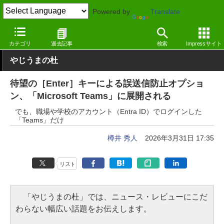
Powered by
Translate
窓の杜
インターネット
SNS・コミュニティ
Windows
カテゴリ
過去記事
検索
Impressサイト
やじうまの杜
待望の［Enter］キーによる誤送信防止オプショ
ン、「Microsoft Teams」に展開される
でも、職場や学校のアカウント（Entra ID）でログインした
「Teams」だけ
樽井 秀人
2026年3月31日 17:35
リスト
「やじうまの杜」では、ニュース・レビューにこだ
わらない幅広い話題をお伝えします。