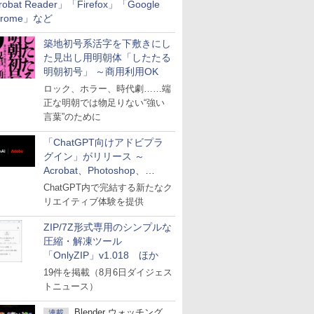
robat Reader」「Firefox」「Google
hrome」など
築地初号系活字を下敷きにし
た見出し用明朝体「したたる
明朝初号」 ～商用利用OK
ロック、ホラー、時代劇……端
正な明朝では物足りない“強い
言葉”のために
「ChatGPT向けアドビプラ
グイン」がリリース ～
Acrobat、Photoshop、
Premiereなどの機能を1つの
ChatGPT内で完結する新たなク
プラグインに統合
リエイティブ体験を提供
ZIP/7Z形式専用のシンプルな
圧縮・解凍ツール
「OnlyZIP」v1.018 ほか
19件を掲載（8月6日ダイジェス
トニュース）
Blender ウォッチング
連載