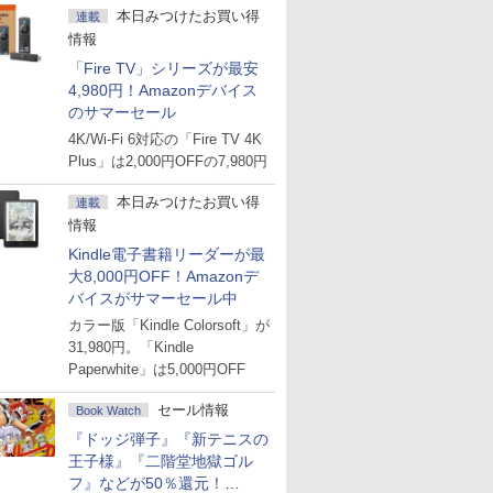
本日みつけたお買い得
連載
情報
「Fire TV」シリーズが最安
4,980円！Amazonデバイス
のサマーセール
4K/Wi-Fi 6対応の「Fire TV 4K
Plus」は2,000円OFFの7,980円
本日みつけたお買い得
連載
情報
Kindle電子書籍リーダーが最
大8,000円OFF！Amazonデ
バイスがサマーセール中
カラー版「Kindle Colorsoft」が
31,980円。「Kindle
Paperwhite」は5,000円OFF
セール情報
Book Watch
『ドッジ弾子』『新テニスの
王子様』『二階堂地獄ゴル
フ』などが50％還元！