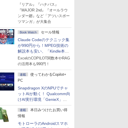
Amazonマンガ週末セール
『リアル』『ハナバス』
『MAJOR 2nd』『オールラウ
ンダー廻』など「アツいスポー
ツマンガ」が大集合
セール情報
Book Watch
Claude Codeのテクニック集
が990円から！MPEG技術の
解説本も安い、「Kindle本サ
マーセール」第2弾開始！
ExcelのCOPILOT関数本やRAG
の活用本も990円！
使ってわかるCopilot+
連載
PC
Snapdragon XのNPUでチャ
ットAIが動く！ Qualcomm向
けAI実行環境「GenieX」を
試してみた
本日みつけたお買い得
連載
情報
モトローラのAndroidスマホ