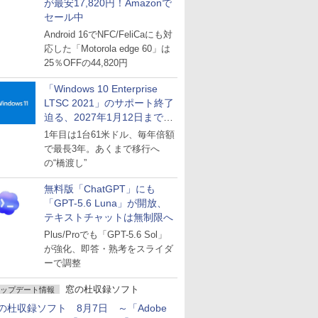
が最安17,820円！Amazonで
セール中
Android 16でNFC/FeliCaにも対
応した「Motorola edge 60」は
25％OFFの44,820円
「Windows 10 Enterprise
LTSC 2021」のサポート終了
迫る、2027年1月12日まで
～ESUは9月1日から販売
1年目は1台61米ドル、毎年倍額
で最長3年。あくまで移行へ
の“橋渡し”
無料版「ChatGPT」にも
「GPT-5.6 Luna」が開放、
テキストチャットは無制限へ
Plus/Proでも「GPT-5.6 Sol」
が強化、即答・熟考をスライダ
ーで調整
窓の杜収録ソフト
ップデート情報
の杜収録ソフト 8月7日 ～「Adobe