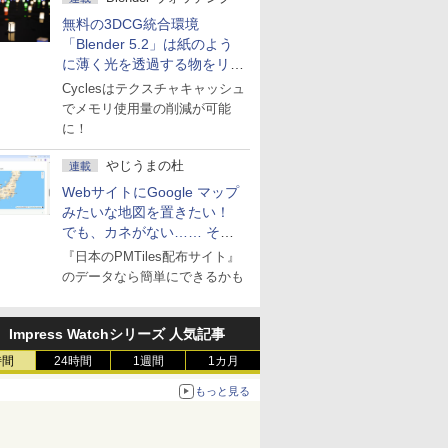
無料の3DCG統合環境
「Blender 5.2」は紙のよう
に薄く光を透過する物をリア
ルに表現
Cyclesはテクスチャキャッシュ
でメモリ使用量の削減が可能
に！
やじうまの杜
連載
WebサイトにGoogle マップ
みたいな地図を置きたい！
でも、カネがない…… そん
な人に朗報！
『日本のPMTiles配布サイト』
のデータなら簡単にできるかも
Impress Watchシリーズ 人気記事
時間
24時間
1週間
1カ月
もっと見る