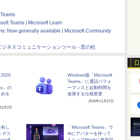
t Teams
eams | Microsoft Learn
ms: Now generally available | Microsoft Community
ack」風ビジネスコミュニケーションツール - 窓の杜
 2025
Windows版「Microsoft
Teams」に通話パフォ
ams」の
ーマンスと起動時間を
とめを
改善する仕様変更
2025年11月27日
年12月2日
共有し
「Microsoft Teams」で
～デス
AIにアバターを作って
soft
もらってMeshに参加可