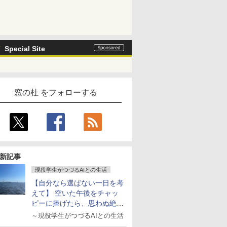
Special Site
窓の杜 をフォローする
新記事
現役学生がつづるAIとの生活
【自分なら選ばない一日を考
えて】 空いた午後をチャッ
ピーに捧げたら、思わぬ絶景
に出会った話
～現役学生がつづるAIとの生活