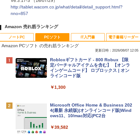
V6.3.17-3 （16/07/29）
http://tablet.wacom.co.jp/what/detail/detail_support.html?
nno=857
Amazon 売れ筋ランキング
ノートPC
PCソフト
IT入門書
電子書籍リーダー
Amazon PCソフト の売れ筋ランキング
更新日時：2026/08/07 12:05
Apple 2026 MacBook Neo A18 Proチッ
Robloxギフトカード - 800 Robux 【限
プ搭載13インチノートブック：AIとAppl
定バーチャルアイテムを含む】 【オンラ
e Intelligence、Liquid Retinaディスプ
インゲームコード】 ロブロックス | オン
レイ、8GBメモリ、512GB SSD、1080p
ラインコード版
FaceTime HDカメラ、Touch ID - インデ
ィゴ + 3年延長 AppleCare+ for 13インチ
￥1,300
MacBook Neo(A18 Pro)|ダウンロード版
￥162,598
Microsoft Office Home & Business 202
4(最新 永続版)|オンラインコード版|Wind
ows11、10/mac対応|PC2台
tomtoc 360°保護 15.6 16インチ パソコ
ンケース Dell NEC Lavie ASUS HP dyna
￥39,582
book Lenovo対応