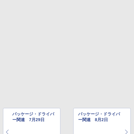
￥27,980
1冊ですべて身につくHTML & CSSとWe
bデザイン入門講座［第2版］
Amazon Kindle Colorsoft | 16GBストレ
￥2,326
ージ、防水、7インチカラーディスプレ
イ、色調調節ライト、最大8週間持続バッ
テリー、広告無し、ブラック (2025年発
売)
FM TOWNS ハイパー・カタログ: 本体ハ
ードウェア・市販ソフトウェアのパーフ
￥31,980
ェクトリストと最新エミュレータ紹介
￥1,600
New Amazon Kindle Scribe Colorsoft |
11インチカラーディスプレイ、64GBスト
レージ、ノート機能搭載、明るさ自動調
整、色調調節ライト、プレミアムペン付
き、グラファイト
￥115,980
パッケージ・ドライバ
パッケージ・ドライバ
ー関連 7月29日
ー関連 8月2日