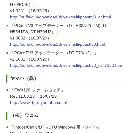
H70/PCIE）」
v1.32β1 （16/07/29）
http://buffalo.jp/download/driver/multi/pcasttv3_dt.html
「PCastTV3 アップデーター （DT-H33/U2(-TM), DT-
H55/U2W, DT-H70/U2）」
v1.30β2 （16/07/29）
http://buffalo.jp/download/driver/multi/pcasttv3.html
「PCastTV3 アップデーター （DT-T70/U2）」
v2.16β1 （16/07/29）
http://buffalo.jp/download/driver/multi/pcasttv3_dt-t70u2.html
ヤマハ（株）
「FWX120 ファームウェア」
Rev.11.03.18 （16/07/29）
http://www.rtpro.yamaha.co.jp/
（株）ワコム
「Intuos/Cintiq/DTK/DTU Windows 用ドライバ」