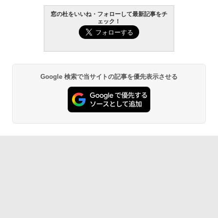
窓の杜をいいね・フォローして最新記事をチ
￥139,880
ェック！
生成AIパスポート公式テキスト 第４版
Amazon Kindle Paperwhite (16GB) 7イ
ンチディスプレイ、色調調節ライト、12
週間持続バッテリー、広告なし、ブラッ
￥1,766
ク
￥22,980
Google 検索で当サイトの記事を優先表示させる
AIイラスト表現辞典: 思い通りの絵を引き
出す プロンプトの言葉 AI画像生成シリー
Amazon Kindle - 目に優しい、かさばら
ズ (はぴーイラストLabo)
ない、大きな画面で読みやすい、6週間持
続バッテリー、6インチディスプレイ電子
書籍リーダー、ブラック、16GB、広告な
￥480
し
￥16,980
ClaudeCode いちばんやさしい 教科書:
非エンジニア 初心者 素人 でも安心 使い
方 マニュアル AI副業にもコンテンツ作成
にもKindle出版にも！ 非エンジニアのた
Kindle Paperwhite シグニチャーエディ
めのAIコーディング入門シリーズ
ション (32GB) 7インチディスプレイ、明
るさ自動調整、色調調節ライト、12週間
持続バッテリー、広告なし、メタリック
￥99
ブラック