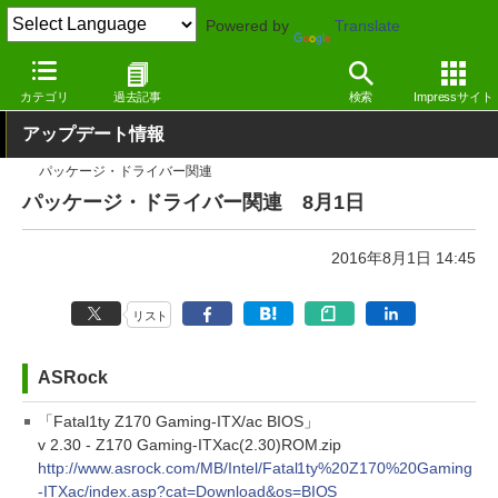
Powered by
Translate
窓の杜
その他の話題
トピック
アップデート
カテゴリ
過去記事
検索
Impressサイト
アップデート情報
パッケージ・ドライバー関連
パッケージ・ドライバー関連 8月1日
2016年8月1日 14:45
リスト
ASRock
「Fatal1ty Z170 Gaming-ITX/ac BIOS」
v 2.30 - Z170 Gaming-ITXac(2.30)ROM.zip
http://www.asrock.com/MB/Intel/Fatal1ty%20Z170%20Gaming
-ITXac/index.asp?cat=Download&os=BIOS