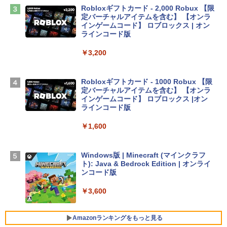
￥2,952
Robloxギフトカード - 2,000 Robux 【限
定バーチャルアイテムを含む】 【オンラ
インゲームコード】 ロブロックス | オン
Apple 2026 MacBook Air M5チップ搭載
ラインコード版
13インチノートブック：AIとApple Intell
igence、13.6インチLiquid Retinaディ
￥3,200
スプレイ、24GBユニファイドメモリ、1
TB SSDストレージ、12MPセンターフレ
ームカメラ、日本語キーボード、Touch I
Robloxギフトカード - 1000 Robux 【限
D - ミッドナイト
定バーチャルアイテムを含む】 【オンラ
インゲームコード】 ロブロックス |オン
￥298,901
ラインコード版
￥1,600
【Amazon.co.jp限定】 HP ノートパソコ
ン 15-fd 15.6インチ 16GBメモリ 512GB
SSD インテル Core 5
Windows版 | Minecraft (マインクラフ
ト): Java & Bedrock Edition | オンライ
￥129,800
ンコード版
￥3,600
FMV ノートパソコン WE1-K3 (MS 365 P
ersonal/Copilotキー搭載/Win 11/15.6型/
Core i5/16GB/SSD 512GB/ホワイト) FM
Amazonランキングをもっと見る
VWK3E15W_AZ