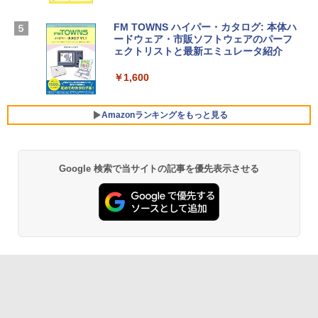
￥39,582
ームカメラ、日本語キーボード、Touch I
D - シルバー
FM TOWNS ハイパー・カタログ: 本体ハ
ードウェア・市販ソフトウェアのパーフ
Robloxギフトカード - 10,000 Robux
￥261,414
ェクトリストと最新エミュレータ紹介
【限定バーチャルアイテムを含む】 【オ
ンラインゲームコード】 ロブロックス |
￥1,600
オンラインコード版
【Amazon.co.jp限定】ASUS ノートパソ
コン Vivobook 15 M1502NAQ 15.6イン
￥14,500
チ AMD Ryzen 7 170 メモリ16GB SSD 5
Amazonランキングをもっと見る
12GB Microsoft 365 Personal (24か月
版) 搭載 Windows 11 重量1.7kg Wi-Fi 6
E クワイエットブルー M1502NAQ-R716
5BUWS
Google 検索で当サイトの記事を優先表示させる
Amazon Kindle - 目に優しい、かさばら
ない、大きな画面で読みやすい、6週間持
￥109,800
続バッテリー、6インチディスプレイ電子
書籍リーダー、マッチャ、16GB、広告な
し
￥16,980
Kindle Paperwhite シグニチャーエディ
ション (32GB) 7インチディスプレイ、明
るさ自動調整、色調調節ライト、12週間