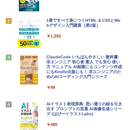
リ、256GB SSDストレージ、1080p Fac
eTime HDカメラ - インディゴ
￥1,300
￥119,800
1冊ですべて身につくHTML & CSSとWe
bデザイン入門講座［第2版］
Robloxギフトカード - 2,000 Robux 【限
定バーチャルアイテムを含む】 【オンラ
tomtoc 360°保護 15.6 16インチ パソコ
インゲームコード】 ロブロックス | オン
￥1,292
ンケース Dell NEC Lavie ASUS HP dyna
ラインコード版
book Lenovo対応
￥3,200
￥2,952
ClaudeCode いちばんやさしい 教科書:
非エンジニア 初心者 素人 でも安心 使い
方 マニュアル AI副業にもコンテンツ作成
Robloxギフトカード - 1000 Robux 【限
にもKindle出版にも！ 非エンジニアのた
【Amazon.co.jp限定】 HP ノートパソコ
定バーチャルアイテムを含む】 【オンラ
めのAIコーディング入門シリーズ
ン 15-fd 15.6インチ 16GBメモリ 512GB
インゲームコード】 ロブロックス |オン
SSD インテル Core 5
ラインコード版
￥99
￥129,800
￥1,600
AIイラスト表現辞典: 思い通りの絵を引き
出す プロンプトの言葉 AI画像生成シリー
Apple 2026 MacBook Air M5チップ搭載
Microsoft Office Home & Business 202
ズ (はぴーイラストLabo)
13インチノートブック：AIとApple Intell
4(最新 永続版)|オンラインコード版|Wind
igence、13.6インチLiquid Retinaディ
ows11、10/mac対応|PC2台
￥480
スプレイ、16GBユニファイドメモリ、1
TB SSDストレージ、12MPセンターフレ