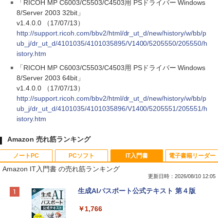
「RICOH MP C6003/C5503/C4503用 PSドライバー Windows
8/Server 2003 32bit」
v1.4.0.0 （17/07/13）
http://support.ricoh.com/bbv2/html/dr_ut_d/new/history/w/bb/p
ub_j/dr_ut_d/4101035/4101035895/V1400/5205550/205550/h
istory.htm
「RICOH MP C6003/C5503/C4503用 PSドライバー Windows
8/Server 2003 64bit」
v1.4.0.0 （17/07/13）
http://support.ricoh.com/bbv2/html/dr_ut_d/new/history/w/bb/p
ub_j/dr_ut_d/4101035/4101035896/V1400/5205551/205551/h
istory.htm
Amazon 売れ筋ランキング
ノートPC
PCソフト
IT入門書
電子書籍リーダー
Amazon IT入門書 の売れ筋ランキング
更新日時：2026/08/10 12:05
Apple 2026 MacBook Neo A18 Proチッ
Robloxギフトカード - 800 Robux 【限
生成AIパスポート公式テキスト 第４版
プ搭載13インチノートブック：AIとAppl
定バーチャルアイテムを含む】 【オンラ
e Intelligenceのために設計、Liquid Ret
インゲームコード】 ロブロックス | オン
￥1,766
inaディスプレイ、8GBユニファイドメモ
ラインコード版