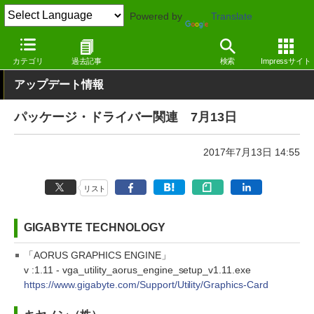
Powered by
Translate
窓の杜
その他の話題
トピック
アップデート
カテゴリ
過去記事
検索
Impressサイト
アップデート情報
パッケージ・ドライバー関連 7月13日
2017年7月13日 14:55
リスト
GIGABYTE TECHNOLOGY
「AORUS GRAPHICS ENGINE」
v :1.11 - vga_utility_aorus_engine_setup_v1.11.exe
https://www.gigabyte.com/Support/Utility/Graphics-Card