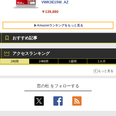
VWK3E15W_AZ
￥139,880
Amazonランキングをもっと見る
おすすめ記事
Robloxギフトカード - 800 Robux 【限
生成AIパスポート公式テキスト 第４版
Amazon Kindle Paperwhite (16GB) 7イ
定バーチャルアイテムを含む】 【オンラ
ンチディスプレイ、色調調節ライト、12
アクセスランキング
インゲームコード】 ロブロックス | オン
週間持続バッテリー、広告なし、ブラッ
￥1,766
ラインコード版
ク
1時間
24時間
1週間
1カ月
￥1,300
￥22,980
もっと見る
AIイラスト表現辞典: 思い通りの絵を引き
出す プロンプトの言葉 AI画像生成シリー
Robloxギフトカード - 1000 Robux 【限
Amazon Kindle - 目に優しい、かさばら
窓の杜 をフォローする
ズ (はぴーイラストLabo)
定バーチャルアイテムを含む】 【オンラ
ない、大きな画面で読みやすい、6週間持
インゲームコード】 ロブロックス |オン
続バッテリー、6インチディスプレイ電子
ラインコード版
書籍リーダー、ブラック、16GB、広告な
￥480
し
￥1,600
￥16,980
ClaudeCode いちばんやさしい 教科書: