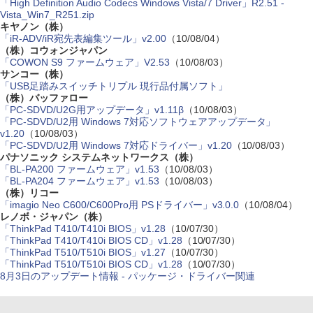
「High Definition Audio Codecs Windows Vista/7 Driver」R2.51 -
Vista_Win7_R251.zip
キヤノン（株）
「iR-ADV/iR宛先表編集ツール」v2.00
（10/08/04）
（株）コウォンジャパン
「COWON S9 ファームウェア」V2.53
（10/08/03）
サンコー（株）
「USB足踏みスイッチトリプル 現行品付属ソフト」
（株）バッファロー
「PC-SDVD/U2G用アップデータ」v1.11β
（10/08/03）
「PC-SDVD/U2用 Windows 7対応ソフトウェアアップデータ」
v1.20
（10/08/03）
「PC-SDVD/U2用 Windows 7対応ドライバー」v1.20
（10/08/03）
パナソニック システムネットワークス（株）
「BL-PA200 ファームウェア」v1.53
（10/08/03）
「BL-PA204 ファームウェア」v1.53
（10/08/03）
（株）リコー
「imagio Neo C600/C600Pro用 PSドライバー」v3.0.0
（10/08/04）
レノボ・ジャパン（株）
「ThinkPad T410/T410i BIOS」v1.28
（10/07/30）
「ThinkPad T410/T410i BIOS CD」v1.28
（10/07/30）
「ThinkPad T510/T510i BIOS」v1.27
（10/07/30）
「ThinkPad T510/T510i BIOS CD」v1.28
（10/07/30）
8月3日のアップデート情報 - パッケージ・ドライバー関連