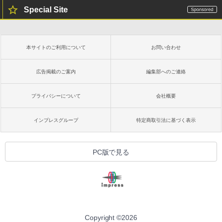
非エンジニア 初心者 素人 でも安心 使い
Special Site
方 マニュアル AI副業にもコンテンツ作成
Microsoft Office Home & Business 202
にもKindle出版にも！ 非エンジニアのた
4(最新 永続版)|オンラインコード版|Wind
Kindle Paperwhite シグニチャーエディ
めのAIコーディング入門シリーズ
ows11、10/mac対応|PC2台
ション (32GB) 7インチディスプレイ、明
るさ自動調整、色調調節ライト、12週間
持続バッテリー、広告なし、メタリック
￥99
￥39,582
本サイトのご利用について
お問い合わせ
ブラック
￥27,980
広告掲載のご案内
編集部へのご連絡
1冊ですべて身につくHTML & CSSとWe
Robloxギフトカード - 2,000 Robux 【限
bデザイン入門講座［第2版］
定バーチャルアイテムを含む】 【オンラ
インゲームコード】 ロブロックス | オン
プライバシーについて
会社概要
ラインコード版
Amazon Kindle Colorsoft | 16GBストレ
￥1,292
ージ、防水、7インチカラーディスプレ
イ、色調調節ライト、最大8週間持続バッ
￥3,200
インプレスグループ
特定商取引法に基づく表示
テリー、広告無し、ブラック (2025年発
売)
FM TOWNS ハイパー・カタログ: 本体ハ
ードウェア・市販ソフトウェアのパーフ
Windows版 | Minecraft (マインクラフ
￥31,980
PC版で見る
ェクトリストと最新エミュレータ紹介
ト): Java & Bedrock Edition | オンライ
ンコード版
￥1,600
New Amazon Kindle Scribe Colorsoft |
￥3,600
11インチカラーディスプレイ、64GBスト
レージ、ノート機能搭載、明るさ自動調
整、色調調節ライト、プレミアムペン付
き、グラファイト
Copyright ©
2026