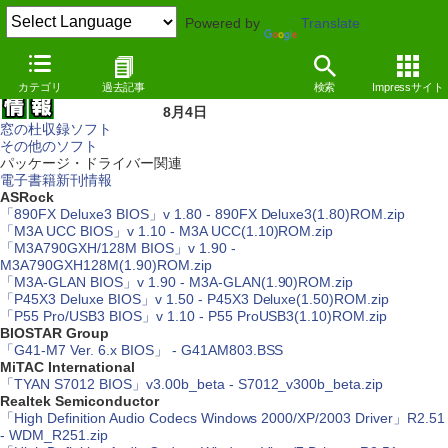
Powered by
Translate
カテゴリ
過去記事
検索
Impressサイト
8月4日
窓の杜収録ソフト
その他のソフト
パッケージ・ドライバー関連
電子書籍新刊情報
ASRock
「890FX Deluxe3 BIOS」v 1.80 - 890FX Deluxe3(1.80)ROM.zip
「M3A UCC BIOS」v 1.10 - M3A UCC(1.10)ROM.zip
「M3A790GXH/128M BIOS」v 1.90 -
M3A790GXH128M(1.90)ROM.zip
「M3A-GLAN BIOS」v 1.90 - M3A-GLAN(1.90)ROM.zip
「P45X3 Deluxe BIOS」v 1.50 - P45X3 Deluxe(1.50)ROM.zip
「P55 Pro/USB3 BIOS」v 1.10 - P55 ProUSB3(1.10)ROM.zip
BIOSTAR Group
「G41-M7 Ver. 6.x BIOS」 - G41AM803.BSS
MiTAC International
「TYAN S7012 BIOS」v3.00b_beta - S7012_v300b_beta.zip
Realtek Semiconductor
「High Definition Audio Codecs Windows 2000/XP/2003 Driver」R2.51
- WDM_R251.zip