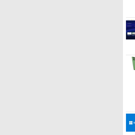
Robloxギフトカード -
ClaudeCode いちばん
Kindle Paperwhite シ
Robloxギフトカード -
1冊ですべて身につく
Amazon Kindle
Windows版 | Minecraft
FM TOWNS ハイパー・
New Amazon Kindle
2,000 Robux 【限定バ
やさしい 教科書: 非エ
グニチャーエディショ
1000 Robux 【限定バ
HTML & CSSとWebデ
Colorsoft | 16GBスト
(マインクラフト): Java &
カタログ: 本体ハードウ
Scribe Colorsoft | 11イ
ーチャルアイテムを含
ンジニア 初心者 素人
ン (32GB) 7インチディ
ーチャルアイテムを含
ザイン入門講座［第2
レージ、防水、7インチ
Bedrock Edition | オンラ
ェア・市販ソフトウェア
ンチカラーディスプレ
む】 【オンラインゲー
でも安心 使い方 マニュ
スプレイ、明るさ自動
む】 【オンラインゲー
版］
カラーディスプレイ、
インコード版
のパーフェクトリストと
イ、64GBストレージ、
￥3,200
￥99
￥27,980
￥1,600
￥2,326
￥31,980
￥3,600
￥1,600
￥115,980
ムコード】 ロブロック
アル AI副業にもコンテ
調整、色調調節ライ
ムコード】 ロブロック
色調調節ライト、最大8
最新エミュレータ紹介
ノート機能搭載、明るさ
ス | オンラインコード
ンツ作成にもKindle出
ト、12週間持続バッテ
ス |オンラインコード版
週間持続バッテリー、
自動調整、色調調節ライ
版
版にも！ 非エンジニア
リー、広告なし、メタ
広告無し、ブラック
ト、プレミアムペン付
のためのAIコーディン
リックブラック
(2025年発売)
き、グラファイト
グ入門シリーズ