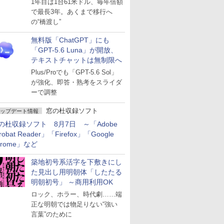
1年目は1台61米ドル、毎年倍額
で最長3年。あくまで移行へ
の“橋渡し”
無料版「ChatGPT」にも
「GPT-5.6 Luna」が開放、
テキストチャットは無制限へ
Plus/Proでも「GPT-5.6 Sol」
が強化、即答・熟考をスライダ
ーで調整
窓の杜収録ソフト
ップデート情報
の杜収録ソフト 8月7日 ～「Adobe
robat Reader」「Firefox」「Google
hrome」など
築地初号系活字を下敷きにし
た見出し用明朝体「したたる
明朝初号」 ～商用利用OK
ロック、ホラー、時代劇……端
正な明朝では物足りない“強い
言葉”のために