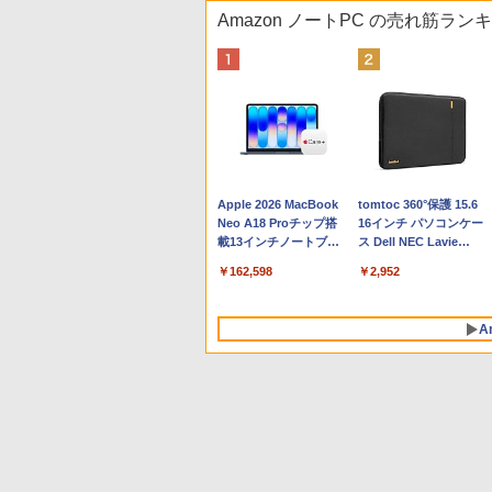
Amazon ノートPC の売れ筋ラン
Apple 2026 MacBook
tomtoc 360°保護 15.6
Neo A18 Proチップ搭
16インチ パソコンケー
載13インチノートブッ
ス Dell NEC Lavie
ク：AIとApple
ASUS HP dynabook
￥162,598
￥2,952
Intelligence、Liquid
Lenovo対応
Retinaディスプレイ、
8GBメモリ、512GB
A
SSD、1080p FaceTime
HDカメラ、Touch ID -
インディゴ + 3年延長
AppleCare+ for 13イン
チMacBook Neo(A18
Pro)|ダウンロード版