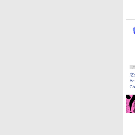
ア
窓
Ac
C