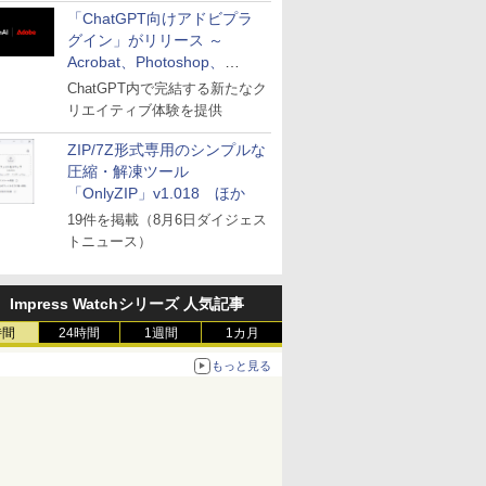
「ChatGPT向けアドビプラ
グイン」がリリース ～
Acrobat、Photoshop、
Premiereなどの機能を1つの
ChatGPT内で完結する新たなク
プラグインに統合
リエイティブ体験を提供
ZIP/7Z形式専用のシンプルな
圧縮・解凍ツール
「OnlyZIP」v1.018 ほか
19件を掲載（8月6日ダイジェス
トニュース）
Impress Watchシリーズ 人気記事
時間
24時間
1週間
1カ月
もっと見る