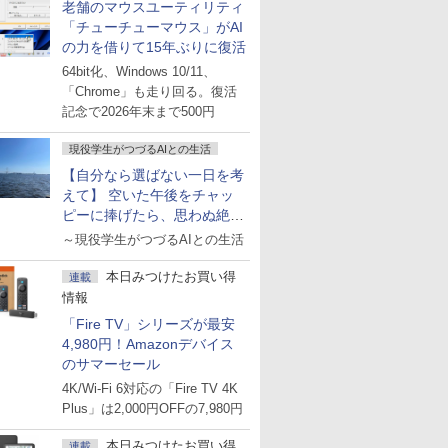
老舗のマウスユーティリティ
「チューチューマウス」がAI
の力を借りて15年ぶりに復活
64bit化、Windows 10/11、
「Chrome」も走り回る。復活
記念で2026年末まで500円
現役学生がつづるAIとの生活
【自分なら選ばない一日を考
えて】 空いた午後をチャッ
ピーに捧げたら、思わぬ絶景
に出会った話
～現役学生がつづるAIとの生活
本日みつけたお買い得
連載
情報
「Fire TV」シリーズが最安
4,980円！Amazonデバイス
のサマーセール
4K/Wi-Fi 6対応の「Fire TV 4K
Plus」は2,000円OFFの7,980円
本日みつけたお買い得
連載