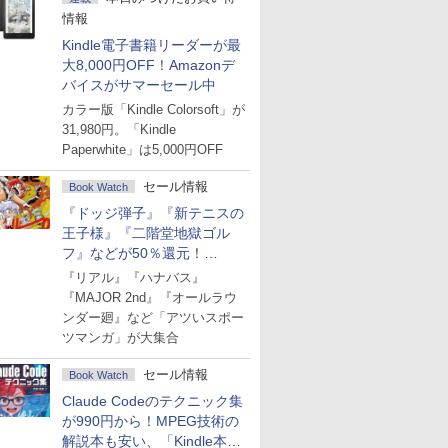
情報
Kindle電子書籍リーダーが最
大8,000円OFF！Amazonデ
バイスがサマーセール中
カラー版「Kindle Colorsoft」が
31,980円。「Kindle
Paperwhite」は5,000円OFF
セール情報
Book Watch
『ドッジ弾子』『新テニスの
王子様』『二階堂地獄ゴル
フ』などが50％還元！
Amazonマンガ週末セール
『リアル』『ハナバス』
『MAJOR 2nd』『オールラウ
ンダー廻』など「アツいスポー
ツマンガ」が大集合
セール情報
Book Watch
Claude Codeのテクニック集
が990円から！MPEG技術の
解説本も安い、「Kindle本サ