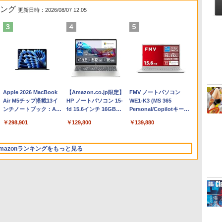
キング
更新日時：2026/08/07 12:05
Apple 2026 MacBook
【Amazon.co.jp限定】
FMV ノートパソコン
Air M5チップ搭載13イ
HP ノートパソコン 15-
WE1-K3 (MS 365
ンチノートブック：AI
fd 15.6インチ 16GBメ
Personal/Copilotキー搭
とApple Intelligence、
モリ 512GB SSD イン
載/Win 11/15.6型/Core
￥298,901
￥129,800
￥139,880
13.6インチLiquid
テル Core 5
i5/16GB/SSD 512GB/ホ
Retinaディスプレイ、
ワイト)
24GBユニファイドメモ
FMVWK3E15W_AZ
mazonランキングをもっと見る
リ、1TB SSDストレー
ジ、12MPセンターフレ
ームカメラ、日本語キ
ーボード、Touch ID -
ミッドナイト