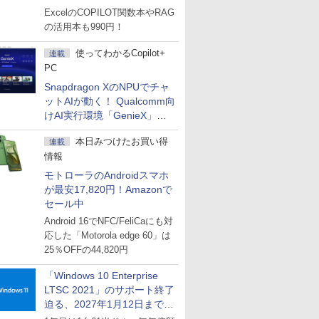
マーセール」第2弾開始！
ExcelのCOPILOT関数本やRAG
の活用本も990円！
使ってわかるCopilot+
連載
PC
Snapdragon XのNPUでチャ
ットAIが動く！ Qualcomm向
けAI実行環境「GenieX」を
試してみた
本日みつけたお買い得
連載
情報
モトローラのAndroidスマホ
が最安17,820円！Amazonで
セール中
Android 16でNFC/FeliCaにも対
応した「Motorola edge 60」は
25％OFFの44,820円
「Windows 10 Enterprise
LTSC 2021」のサポート終了
迫る、2027年1月12日まで
～ESUは9月1日から販売