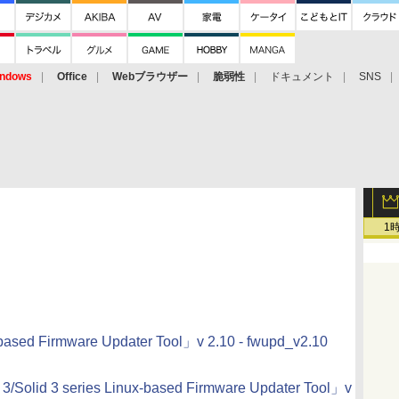
ndows
Office
Webブラウザー
脆弱性
ドキュメント
SNS
1
x-based Firmware Updater Tool」v 2.10 - fwupd_v2.10
 3/Solid 3 series Linux-based Firmware Updater Tool」v