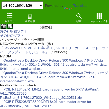
Powered by
Translate
カテゴリ
過去記事
検索
Impressサイト
5月25日
窓の杜収録ソフト
その他のソフト
パッケージ・ドライバー関連
NECパーソナルコンピュータ（株）
「LaVie/VALUESTAR 2012年5月モデル メモリーカードスロットドライ
バー アップデートモジュール」
（12/05/24）
NVIDIA
「Quadro/Tesla Desktop Driver Release 300 Windows 7 64bit/Vista
64bit」バージョン 301.42 WHQL - 301.42-quadro-tesla-win7-winvista-
64bit-international-whql.exe
「Quadro/Tesla Desktop Driver Release 300 Windows 7/Vista」バージ
ョン 301.42 WHQL - 301.42-quadro-tesla-win7-winvista-32bit-
international-whql.exe
Realtek Semiconductor
「PCIE RTL8402/RTL8411 card reader driver for XP/Vista/Win7」
V6.1.7601.27020 -
RtsBaStor_6.1.7601.27020_Win7Logo_20120511.zip
「PCIE RTS5208/RTS5209/RTL8401 card reader driver for
XP/Vista/Win7」V6.1.7601.28117 -