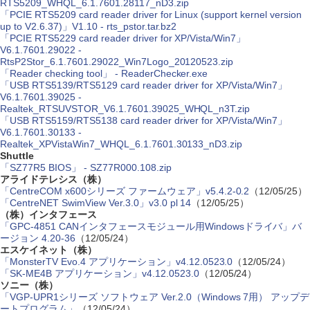
RTS5209_WHQL_6.1.7601.28117_nD3.zip
「PCIE RTS5209 card reader driver for Linux (support kernel version
up to V2.6.37)」V1.10 - rts_pstor.tar.bz2
「PCIE RTS5229 card reader driver for XP/Vista/Win7」
V6.1.7601.29022 -
RtsP2Stor_6.1.7601.29022_Win7Logo_20120523.zip
「Reader checking tool」 - ReaderChecker.exe
「USB RTS5139/RTS5129 card reader driver for XP/Vista/Win7」
V6.1.7601.39025 -
Realtek_RTSUVSTOR_V6.1.7601.39025_WHQL_n3T.zip
「USB RTS5159/RTS5138 card reader driver for XP/Vista/Win7」
V6.1.7601.30133 -
Realtek_XPVistaWin7_WHQL_6.1.7601.30133_nD3.zip
Shuttle
「SZ77R5 BIOS」 - SZ77R000.108.zip
アライドテレシス（株）
「CentreCOM x600シリーズ ファームウェア」v5.4.2-0.2
（12/05/25）
「CentreNET SwimView Ver.3.0」v3.0 pl 14
（12/05/25）
（株）インタフェース
「GPC-4851 CANインタフェースモジュール用Windowsドライバ」バ
ージョン 4.20-36
（12/05/24）
エスケイネット（株）
「MonsterTV Evo.4 アプリケーション」v4.12.0523.0
（12/05/24）
「SK-ME4B アプリケーション」v4.12.0523.0
（12/05/24）
ソニー（株）
「VGP-UPR1シリーズ ソフトウェア Ver.2.0（Windows 7用） アップデ
ートプログラム」
（12/05/24）