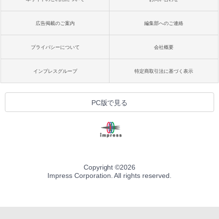
ブラック
￥32,980
広告掲載のご案内
編集部へのご連絡
1冊ですべて身につくHTML & CSSとWe
bデザイン入門講座［第2版］
プライバシーについて
会社概要
Amazon Kindle Colorsoft | 16GBストレ
￥2,326
ージ、防水、7インチカラーディスプレ
イ、色調調節ライト、最大8週間持続バッ
インプレスグループ
特定商取引法に基づく表示
テリー、広告無し、ブラック (2025年発
売)
FM TOWNS ハイパー・カタログ: 本体ハ
ードウェア・市販ソフトウェアのパーフ
￥39,980
PC版で見る
ェクトリストと最新エミュレータ紹介
￥1,600
New Amazon Kindle Scribe Colorsoft |
11インチカラーディスプレイ、64GBスト
レージ、ノート機能搭載、明るさ自動調
整、色調調節ライト、プレミアムペン付
き、グラファイト
Copyright ©
2026
Impress Corporation. All rights reserved.
￥115,980