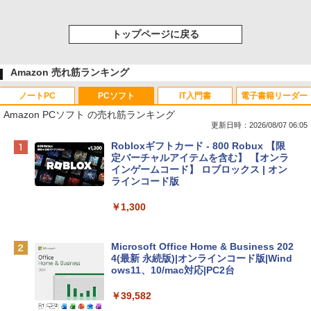
トップページに戻る
Amazon 売れ筋ランキング
ノートPC
PCソフト
IT入門書
電子書籍リーダー
Amazon PCソフト の売れ筋ランキング
更新日時：2026/08/07 06:05
Apple 2026 MacBook Neo A18 Proチッ
Robloxギフトカード - 800 Robux 【限
プ搭載13インチノートブック：AIとAppl
定バーチャルアイテムを含む】 【オンラ
e Intelligence、Liquid Retinaディスプ
インゲームコード】 ロブロックス | オン
レイ、8GBメモリ、512GB SSD、1080p
ラインコード版
FaceTime HDカメラ、Touch ID - インデ
ィゴ + 3年延長 AppleCare+ for 13インチ
￥1,300
MacBook Neo(A18 Pro)|ダウンロード版
￥162,598
Microsoft Office Home & Business 202
4(最新 永続版)|オンラインコード版|Wind
ows11、10/mac対応|PC2台
tomtoc 360°保護 15.6 16インチ パソコ
ンケース Dell NEC Lavie ASUS HP dyna
￥39,582
book Lenovo対応