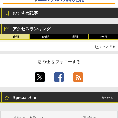
Amazonランキングをもっと見る
Core i5/16GB/SSD 512GB/ホワイト) FM
VWK3E15W_AZ
おすすめ記事
￥123,400
生成AIパスポート公式テキスト 第４版
Amazon Kindle Paperwhite (16GB) 7イ
ンチディスプレイ、色調調節ライト、12
アクセスランキング
週間持続バッテリー、広告なし、ブラッ
￥1,766
ク
1時間
24時間
1週間
1カ月
￥27,980
もっと見る
AIイラスト表現辞典: 思い通りの絵を引き
出す プロンプトの言葉 AI画像生成シリー
Amazon Kindle - 目に優しい、かさばら
窓の杜 をフォローする
ズ (はぴーイラストLabo)
ない、大きな画面で読みやすい、6週間持
続バッテリー、6インチディスプレイ電子
書籍リーダー、ブラック、16GB、広告な
￥480
し
￥19,980
ClaudeCode いちばんやさしい 教科書:
非エンジニア 初心者 素人 でも安心 使い
Special Site
方 マニュアル AI副業にもコンテンツ作成
にもKindle出版にも！ 非エンジニアのた
Kindle Paperwhite シグニチャーエディ
めのAIコーディング入門シリーズ
ション (32GB) 7インチディスプレイ、明
るさ自動調整、色調調節ライト、12週間
持続バッテリー、広告なし、メタリック
￥99
本サイトのご利用について
お問い合わせ