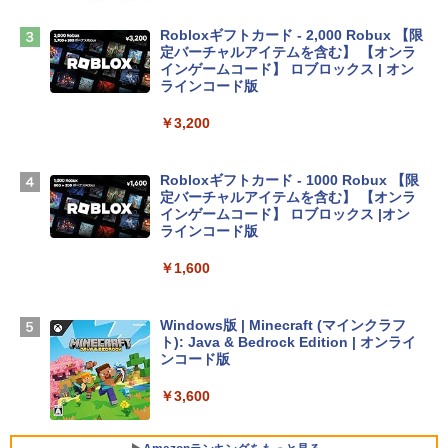
￥2,952
Robloxギフトカード - 2,000 Robux 【限
定バーチャルアイテムを含む】 【オンラ
インゲームコード】 ロブロックス | オン
Apple 2026 MacBook Air M5チップ搭載
ラインコード版
13インチノートブック：AIとApple Intell
igence、13.6インチLiquid Retinaディ
￥3,200
スプレイ、24GBユニファイドメモリ、1
TB SSD、12MPセンターフレームカメ
ラ、Touch ID - ミッドナイト + 3年延長
Robloxギフトカード - 1000 Robux 【限
AppleCare+ for 13インチMacBook Air
定バーチャルアイテムを含む】 【オンラ
(M5)|ダウンロード版
インゲームコード】 ロブロックス |オン
ラインコード版
￥347,600
￥1,600
【Amazon.co.jp限定】 HP ノートパソコ
ン 15-fd 15.6インチ 16GBメモリ 512GB
Windows版 | Minecraft (マインクラフ
SSD インテル Core 5
ト): Java & Bedrock Edition | オンライ
ンコード版
￥129,800
￥3,600
FMV ノートパソコン WE1-K3 (MS 365 P
ersonal/Copilotキー搭載/Win 11/15.6型/