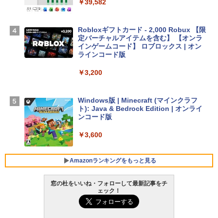
スプレイ、16GBユニファイドメモリ、1
￥39,582
TB SSDストレージ、12MPセンターフレ
ームカメラ、日本語キーボード、Touch I
D - ミッドナイト
Robloxギフトカード - 2,000 Robux 【限
定バーチャルアイテムを含む】 【オンラ
￥278,800
インゲームコード】 ロブロックス | オン
ラインコード版
【Amazon.co.jp限定】 HP ノートパソコ
￥3,200
ン 15-fd 15.6インチ 16GBメモリ 512GB
SSD インテル Core 5
Windows版 | Minecraft (マインクラフ
￥129,800
ト): Java & Bedrock Edition | オンライ
ンコード版
FMV ノートパソコン WE1-K3 (MS 365 P
￥3,600
ersonal/Copilotキー搭載/Win 11/15.6型/
Core i5/16GB/SSD 512GB/ホワイト) FM
VWK3E15W_AZ
Amazonランキングをもっと見る
￥139,880
窓の杜をいいね・フォローして最新記事をチ
ェック！
生成AIパスポート公式テキスト 第４版
Amazon Kindle Paperwhite (16GB) 7イ
ンチディスプレイ、色調調節ライト、12
週間持続バッテリー、広告なし、ブラッ