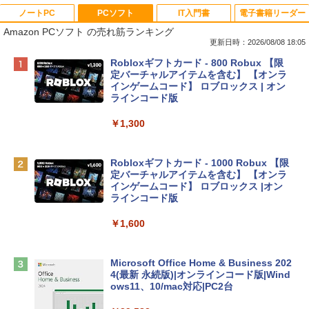
ノートPC
PCソフト
IT入門書
電子書籍リーダー
Amazon PCソフト の売れ筋ランキング
更新日時：2026/08/08 18:05
Apple 2026 MacBook Neo A18 Proチッ
Robloxギフトカード - 800 Robux 【限
プ搭載13インチノートブック：AIとAppl
定バーチャルアイテムを含む】 【オンラ
e Intelligenceのために設計、Liquid Ret
インゲームコード】 ロブロックス | オン
inaディスプレイ、8GBユニファイドメモ
ラインコード版
リ、512GB SSDストレージ、1080p Fac
eTime HDカメラ、Touch ID - シルバー
￥1,300
￥131,111
Robloxギフトカード - 1000 Robux 【限
定バーチャルアイテムを含む】 【オンラ
tomtoc 360°保護 15.6 16インチ パソコ
インゲームコード】 ロブロックス |オン
ンケース Dell NEC Lavie ASUS HP dyna
ラインコード版
book Lenovo対応
￥1,600
￥2,952
Microsoft Office Home & Business 202
Apple 2026 MacBook Air M5チップ搭載
4(最新 永続版)|オンラインコード版|Wind
13インチノートブック：AIとApple Intell
ows11、10/mac対応|PC2台
igence、13.6インチLiquid Retinaディ