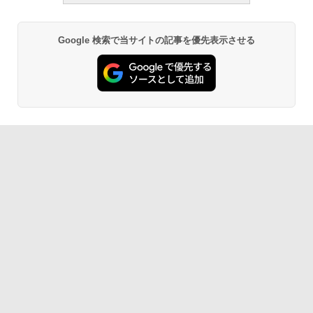
￥1,766
ク
￥22,980
Google 検索で当サイトの記事を優先表示させる
AIイラスト表現辞典: 思い通りの絵を引き
出す プロンプトの言葉 AI画像生成シリー
Amazon Kindle - 目に優しい、かさばら
ズ (はぴーイラストLabo)
ない、大きな画面で読みやすい、6週間持
続バッテリー、6インチディスプレイ電子
書籍リーダー、マッチャ、16GB、広告な
￥480
し
￥16,980
ClaudeCode いちばんやさしい 教科書:
非エンジニア 初心者 素人 でも安心 使い
方 マニュアル AI副業にもコンテンツ作成
にもKindle出版にも！ 非エンジニアのた
Kindle Paperwhite シグニチャーエディ
めのAIコーディング入門シリーズ
ション (32GB) 7インチディスプレイ、明
るさ自動調整、色調調節ライト、12週間
持続バッテリー、広告なし、メタリック
￥99
ブラック
￥27,980
1冊ですべて身につくHTML & CSSとWe
bデザイン入門講座［第2版］
Amazon Kindle Colorsoft | 16GBストレ
￥1,292