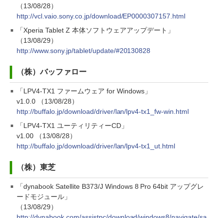
（13/08/28）
http://vcl.vaio.sony.co.jp/download/EP0000307157.html
「Xperia Tablet Z 本体ソフトウェアアップデート」
（13/08/29）
http://www.sony.jp/tablet/update/#20130828
（株）バッファロー
「LPV4-TX1 ファームウェア for Windows」
v1.0.0 （13/08/28）
http://buffalo.jp/download/driver/lan/lpv4-tx1_fw-win.html
「LPV4-TX1 ユーティリティーCD」
v1.00 （13/08/28）
http://buffalo.jp/download/driver/lan/lpv4-tx1_ut.html
（株）東芝
「dynabook Satellite B373/J Windows 8 Pro 64bit アップグレ
ードモジュール」
（13/08/29）
http://dynabook.com/assistpc/download/windows8/navigate/sa