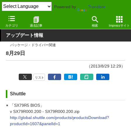
Powered by
Translate
窓の杜
その他の話題
トピック
アップデート
カテゴリ
過去記事
検索
Impressサイト
アップデート情報
パッケージ・ドライバー関連
8月29日
（2013/8/29 12:29）
リスト
Shuttle
「SX79R5 BIOS」
v SX79R000.200 - SX79R000.200.zip
http://global.shuttle.com/products/productsDownload?
productId=1607&panelId=1