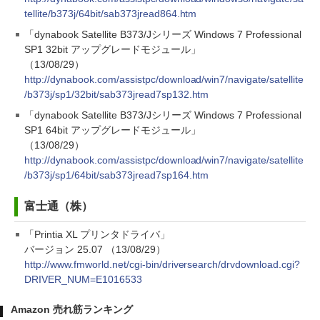
tellite/b373j/64bit/sab373jread864.htm
「dynabook Satellite B373/Jシリーズ Windows 7 Professional
SP1 32bit アップグレードモジュール」
（13/08/29）
http://dynabook.com/assistpc/download/win7/navigate/satellite
/b373j/sp1/32bit/sab373jread7sp132.htm
「dynabook Satellite B373/Jシリーズ Windows 7 Professional
SP1 64bit アップグレードモジュール」
（13/08/29）
http://dynabook.com/assistpc/download/win7/navigate/satellite
/b373j/sp1/64bit/sab373jread7sp164.htm
富士通（株）
「Printia XL プリンタドライバ」
バージョン 25.07 （13/08/29）
http://www.fmworld.net/cgi-bin/driversearch/drvdownload.cgi?
DRIVER_NUM=E1016533
Amazon 売れ筋ランキング