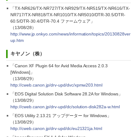
「TX-NR626/TX-NR727/TX-NR929/TX-NR515/TX-NR616/TX-
NR717/TX-NR818/TX-NR1010/TX-NR5010/DTR-30.5/DTR-
60.5/DTR-30.4/DTR-70.4 ファームウェア」
（13/08/28）
http://www.jp.onkyo.com/news/information/topics/20130828ver
up.htm
キヤノン（株）
「Canon XF Plugin 64 for Avid Media Access 2.0.3
[Windows]」
（13/08/29）
http://cweb.canon.jp/drv-upd/dvc/xpmw203.html
「EOS Digital Solution Disk Software 28.2A for Windows」
（13/08/29）
http://cweb.canon.jp/drv-upd/dc/solution-disk282a-w.html
「EOS Utility 2.13.21 アップデーター for Windows」
（13/08/29）
http://cweb.canon.jp/drv-upd/dc/eu21321ja.html