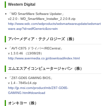
Western Digital
「WD SmartWare Software Updater」
v2.2.0 - WD_SmartWare_Installer_2.2.0.8.zip
http://www.wdc.com/wdproducts/wdsmartwareupdate/wdsmart
ware.asp?id=wdfGeneric&os=win
アバーメディア・テクノロジーズ（株）
「AVT-C875 ドライバー/RECentral」
v 1.3.0.46 （13/08/28）
http://www.avermedia.co.jp/download/index.html
エムエスアイコンピュータージャパン（株）
「Z87-GD65 GAMING BIOS」
v 1.4 - 7845v14.zip
http://jp.msi.com/product/mb/Z87-GD65-
GAMING.html#download
オンキヨー（株）