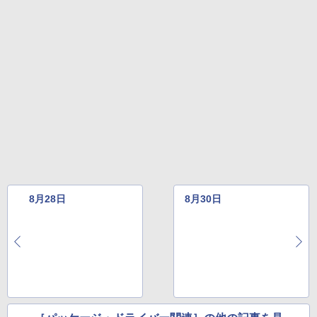
ージ、防水、7インチカラーディスプレ
イ、色調調節ライト、最大8週間持続バッ
テリー、広告無し、ブラック (2025年発
売)
FM TOWNS ハイパー・カタログ: 本体ハ
ードウェア・市販ソフトウェアのパーフ
￥31,980
ェクトリストと最新エミュレータ紹介
￥1,600
New Amazon Kindle Scribe Colorsoft |
11インチカラーディスプレイ、64GBスト
レージ、ノート機能搭載、明るさ自動調
整、色調調節ライト、プレミアムペン付
き、グラファイト
￥115,980
8月28日
8月30日