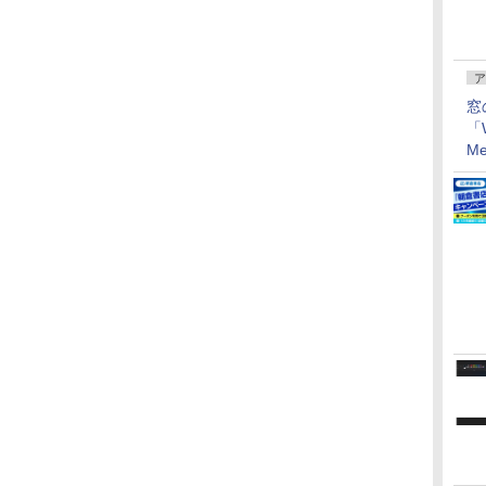
ア
窓
「W
Me