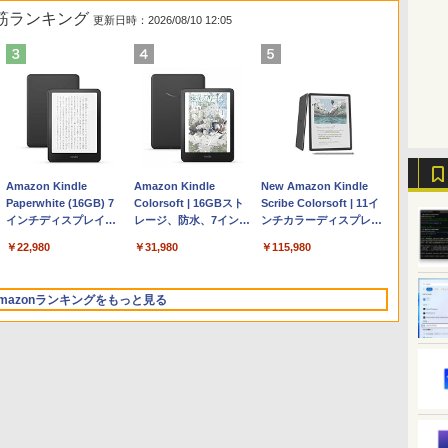
れ筋ランキング
更新日時：2026/08/10 12:05
【Amazon.co.jp限定】
Robloxギフトカード -
ClaudeCode いちばん
Amazon Kindle
Apple 2026 MacBook
Microsoft Office
AIイラスト表現辞典: 思
Amazon Kindle
【Amazon.co.jp限定】
Robloxギフトカード -
FM TOWNS ハイパー・
New Amazon Kindle
HP ノートパソコン 15-
1000 Robux 【限定バ
やさしい 教科書: 非エ
Paperwhite (16GB) 7
Air M5チップ搭載13イ
Home & Business
い通りの絵を引き出す
Colorsoft | 16GBスト
ASUS ノートパソコン
10,000 Robux 【限定バ
カタログ: 本体ハードウ
Scribe Colorsoft | 11イ
fd 15.6インチ 16GBメ
ーチャルアイテムを含
ンジニア 初心者 素人
インチディスプレイ、
ンチノートブック：AI
2024(最新 永続版)|オン
プロンプトの言葉 AI画
レージ、防水、7インチ
Vivobook 15 M1502NAQ
ーチャルアイテムを含
ェア・市販ソフトウェア
ンチカラーディスプレ
モリ 512GB SSD イン
む】 【オンラインゲー
でも安心 使い方 マニュ
色調調節ライト、12週
とApple Intelligence、
ラインコード
像生成シリーズ (はぴー
カラーディスプレイ、
15.6インチ AMD Ryzen 7
む】 【オンラインゲーム
のパーフェクトリストと
イ、64GBストレージ、
￥129,800
￥1,600
￥99
￥22,980
￥261,414
￥39,582
￥480
￥31,980
￥109,800
￥14,500
￥1,600
￥115,980
テル Core 5
ムコード】 ロブロック
アル AI副業にもコンテ
間持続バッテリー、広
13.6インチLiquid
版|Windows11、
イラストLabo)
色調調節ライト、最大8
170 メモリ16GB SSD
コード】 ロブロックス |
最新エミュレータ紹介
ノート機能搭載、明るさ
ス |オンラインコード版
ンツ作成にもKindle出
告なし、ブラック
Retinaディスプレイ、
10/mac対応|PC2台
週間持続バッテリー、
512GB Microsoft 365
オンラインコード版
自動調整、色調調節ライ
版にも！ 非エンジニア
16GBユニファイドメモ
広告無し、ブラック
Personal (24か月版) 搭載
ト、プレミアムペン付
mazonランキングをもっと見る
のためのAIコーディン
リ、1TB SSDストレー
(2025年発売)
Windows 11 重量1.7kg
き、グラファイト
グ入門シリーズ
ジ、12MPセンターフレ
Wi-Fi 6E クワイエットブ
ームカメラ、日本語キ
ルー M1502NAQ-
ーボード、Touch ID -
R7165BUWS
シルバー