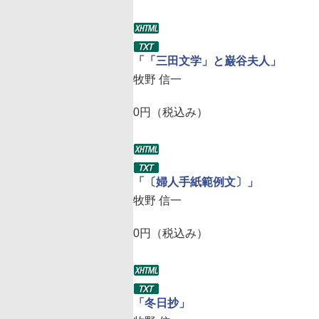
「「三田文学」と巌谷夫人」
牧野 信一
0円（税込み）
「〔婦人手紙範例文〕」
牧野 信一
0円（税込み）
「冬日抄」