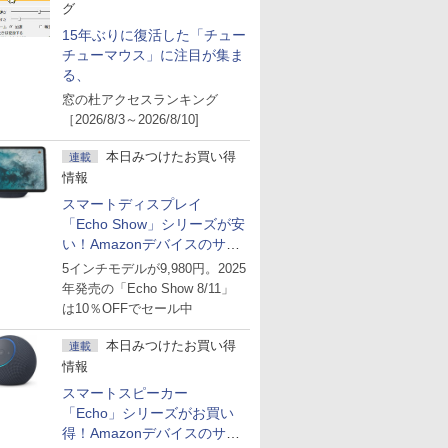
グ
15年ぶりに復活した「チュー
チューマウス」に注目が集ま
る、
窓の杜アクセスランキング
［2026/8/3～2026/8/10]
本日みつけたお買い得
連載
情報
スマートディスプレイ
「Echo Show」シリーズが安
い！Amazonデバイスのサマ
ーセール
5インチモデルが9,980円。2025
年発売の「Echo Show 8/11」
は10％OFFでセール中
本日みつけたお買い得
連載
情報
スマートスピーカー
「Echo」シリーズがお買い
得！Amazonデバイスのサマ