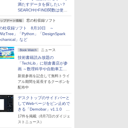
満たすデータを探したい？
SEARCHやFIND関数は使っ
ちゃダメ！
窓の杜収録ソフト
ップデート情報
の杜収録ソフト 8月10日 ～
izTree」「Python」「DesignSpark
chanical」など
ニュース
Book Watch
技術書籍読み放題の
「TechLib」に朝倉書店が参
画 ～数理科学や自動車工学
の専門書を拡充
新規参画を記念して無料トライ
アル期間を延長するクーポンを
配布中
デスクトップのサイドバーと
してWebページをピン止めで
きる「Demobar」v1.1.0 ほ
か
17件を掲載（8月7日のダイジェ
ストニュース）