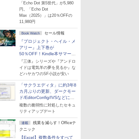
ーセール
「Echo Dot 第5世代」が5,980
円。「Echo Dot
Max（2025）」は20％OFFの
11,980円
セール情報
Book Watch
『プロジェクト・ヘイル・メ
アリー』上下巻が
50％OFF！Kindle本サマーセ
ール第2弾
『三体』シリーズや『アンドロ
イドは電気羊の夢を見るか』な
どハヤカワのSF小説が安い
「サクラエディタ」に約3年8
カ月ぶりの更新、ダークモー
ド/EditorConfig/IVSなどに対
応
複数の脆弱性に対処したセキュ
リティアップデート
残業を減らす！Officeテ
連載
クニック
【Excel】複数条件をすべて