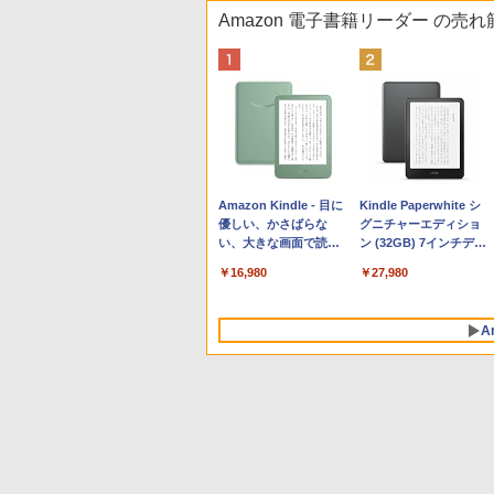
Amazon 電子書籍リーダー の売
Apple 2026 MacBook
Robloxギフトカード -
生成AIパスポート公式
Amazon Kindle - 目に
tomtoc 360°保護 15.6
Robloxギフトカード -
1冊ですべて身につく
Kindle Paperwhite シ
Neo A18 Proチップ搭
800 Robux 【限定バー
テキスト 第４版
優しい、かさばらな
16インチ パソコンケー
2,000 Robux 【限定バ
HTML & CSSとWebデ
グニチャーエディショ
載13インチノートブッ
チャルアイテムを含
い、大きな画面で読み
ス Dell NEC Lavie
ーチャルアイテムを含
ザイン入門講座［第2
ン (32GB) 7インチディ
￥1,766
ク：AIとApple
む】 【オンラインゲー
やすい、6週間持続バッ
ASUS HP dynabook
む】 【オンラインゲー
版］
スプレイ、明るさ自動
￥119,800
￥1,300
￥16,980
￥2,952
￥3,200
￥1,292
￥27,980
Intelligenceのために設
ムコード】 ロブロック
テリー、6インチディス
Lenovo対応
ムコード】 ロブロック
調整、色調調節ライ
計、Liquid Retinaディ
ス | オンラインコード
プレイ電子書籍リーダ
ス | オンラインコード
ト、12週間持続バッテ
スプレイ、8GBユニフ
版
ー、マッチャ、16GB、
版
リー、広告なし、メタ
A
ァイドメモリ、256GB
広告なし
リックブラック
SSDストレージ、
1080p FaceTime HDカ
メラ - インディゴ