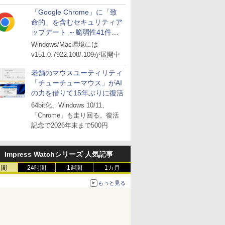
「Google Chrome」に「致
命的」を含むセキュリティア
ップデート ～脆弱性41件に
対処
Windows/Mac環境には
v151.0.7922.108/.109が展開中
老舗のマウスユーティリティ
「チューチューマウス」がAI
の力を借りて15年ぶりに復活
64bit化、Windows 10/11、
「Chrome」も走り回る。復活
記念で2026年末まで500円
Impress Watchシリーズ 人気記事
時間
24時間
1週間
1カ月
もっと見る