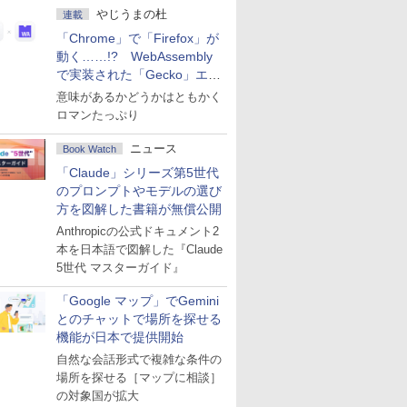
やじうまの杜
連載
「Chrome」で「Firefox」が
動く……!? WebAssembly
で実装された「Gecko」エン
ジン
意味があるかどうかはともかく
ロマンたっぷり
ニュース
Book Watch
「Claude」シリーズ第5世代
のプロンプトやモデルの選び
方を図解した書籍が無償公開
Anthropicの公式ドキュメント2
本を日本語で図解した『Claude
5世代 マスターガイド』
「Google マップ」でGemini
とのチャットで場所を探せる
機能が日本で提供開始
自然な会話形式で複雑な条件の
場所を探せる［マップに相談］
の対象国が拡大