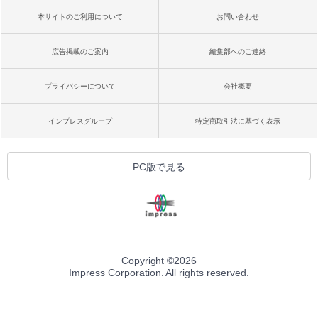
るさ自動調整、色調調節ライト、12週間
持続バッテリー、広告なし、メタリック
￥99
￥39,582
本サイトのご利用について
お問い合わせ
ブラック
￥27,980
広告掲載のご案内
編集部へのご連絡
1冊ですべて身につくHTML & CSSとWe
Robloxギフトカード - 2,000 Robux 【限
bデザイン入門講座［第2版］
定バーチャルアイテムを含む】 【オンラ
インゲームコード】 ロブロックス | オン
プライバシーについて
会社概要
ラインコード版
Amazon Kindle Colorsoft | 16GBストレ
￥1,292
ージ、防水、7インチカラーディスプレ
イ、色調調節ライト、最大8週間持続バッ
￥3,200
インプレスグループ
特定商取引法に基づく表示
テリー、広告無し、ブラック (2025年発
売)
FM TOWNS ハイパー・カタログ: 本体ハ
ードウェア・市販ソフトウェアのパーフ
Windows版 | Minecraft (マインクラフ
￥31,980
PC版で見る
ェクトリストと最新エミュレータ紹介
ト): Java & Bedrock Edition | オンライ
ンコード版
￥1,600
New Amazon Kindle Scribe Colorsoft |
￥3,600
11インチカラーディスプレイ、64GBスト
レージ、ノート機能搭載、明るさ自動調
整、色調調節ライト、プレミアムペン付
き、グラファイト
Copyright ©
2026
Impress Corporation. All rights reserved.
￥115,980