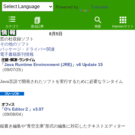
Powered by
Translate
カテゴリ
過去記事
検索
Impressサイト
8月5日
窓の杜収録ソフト
その他のソフト
パッケージ・ドライバー関連
電子書籍新刊情報
「Java Runtime Environment (JRE)」v6 Update 15
（09/07/25）
Java言語で開発されたソフトを実行するために必要なランタイム
「O's Editor２」v3.07
（09/08/04）
縦書き編集や“青空文庫”形式の編集に対応したテキストエディター