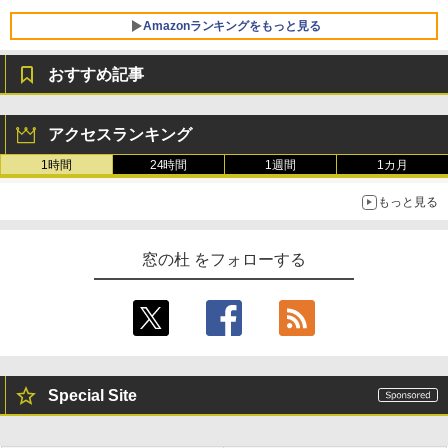
Amazonランキングをもっと見る
おすすめ記事
Robloxギフトカード - 800 Robux 【限
生成AIパスポート公式テキスト 第４版
Amazon Kindle Paperwhite (16GB) 7イ
定バーチャルアイテムを含む】 【オンラ
ンチディスプレイ、色調調節ライト、12
アクセスランキング
インゲームコード】 ロブロックス | オン
週間持続バッテリー、広告なし、ブラッ
￥1,766
ラインコード版
ク
1時間
24時間
1週間
1カ月
￥1,300
￥22,980
もっと見る
AIイラスト表現辞典: 思い通りの絵を引き
出す プロンプトの言葉 AI画像生成シリー
Robloxギフトカード - 1000 Robux 【限
Amazon Kindle - 目に優しい、かさばら
窓の杜 をフォローする
ズ (はぴーイラストLabo)
定バーチャルアイテムを含む】 【オンラ
ない、大きな画面で読みやすい、6週間持
インゲームコード】 ロブロックス |オン
続バッテリー、6インチディスプレイ電子
ラインコード版
書籍リーダー、マッチャ、16GB、広告な
￥480
し
￥1,600
￥16,980
ClaudeCode いちばんやさしい 教科書:
非エンジニア 初心者 素人 でも安心 使い
Special Site
方 マニュアル AI副業にもコンテンツ作成
Microsoft Office Home & Business 202
にもKindle出版にも！ 非エンジニアのた
4(最新 永続版)|オンラインコード版|Wind
Kindle Paperwhite シグニチャーエディ
めのAIコーディング入門シリーズ
ows11、10/mac対応|PC2台
ション (32GB) 7インチディスプレイ、明