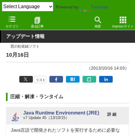
Powered by
Translate
窓の杜
その他の話題
トピック
アップデート
カテゴリ
過去記事
検索
Impressサイト
アップデート情報
窓の杜収録ソフト
10月16日
（2013/10/16 14:03）
リスト
圧縮・解凍・ランタイム
Java Runtime Environment (JRE)
詳 細
v7 Update 45（13/10/15）
Java言語で開発されたソフトを実行するために必要な