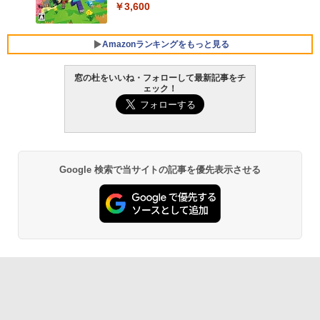
FMV ノートパソコン WE1-K3 (MS 365 P
￥3,600
ersonal/Copilotキー搭載/Win 11/15.6型/
Core i5/16GB/SSD 512GB/ホワイト) FM
VWK3E15W_AZ
Amazonランキングをもっと見る
￥139,880
窓の杜をいいね・フォローして最新記事をチ
ェック！
生成AIパスポート公式テキスト 第４版
Amazon Kindle - 目に優しい、かさばら
ない、大きな画面で読みやすい、6週間持
続バッテリー、6インチディスプレイ電子
￥1,766
書籍リーダー、マッチャ、16GB、広告な
し
Google 検索で当サイトの記事を優先表示させる
￥16,980
1冊ですべて身につくHTML & CSSとWe
bデザイン入門講座［第2版］
Kindle Paperwhite シグニチャーエディ
ション (32GB) 7インチディスプレイ、明
￥1,292
るさ自動調整、色調調節ライト、12週間
持続バッテリー、広告なし、メタリック
ブラック
ClaudeCode いちばんやさしい 教科書:
￥27,980
非エンジニア 初心者 素人 でも安心 使い
方 マニュアル AI副業にもコンテンツ作成
にもKindle出版にも！ 非エンジニアのた