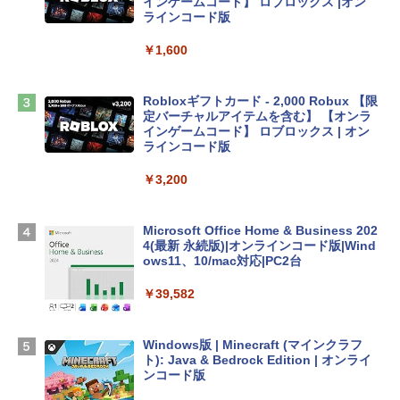
tomtoc 360°保護 15.6 16インチ パソコ
インゲームコード】 ロブロックス |オン
ンケース Dell NEC Lavie ASUS HP dyna
ラインコード版
book Lenovo対応
￥1,600
￥2,952
Robloxギフトカード - 2,000 Robux 【限
Apple 2026 MacBook Air M5チップ搭載
定バーチャルアイテムを含む】 【オンラ
13インチノートブック：AIとApple Intell
インゲームコード】 ロブロックス | オン
igence、13.6インチLiquid Retinaディ
ラインコード版
スプレイ、16GBユニファイドメモリ、1
TB SSDストレージ、12MPセンターフレ
￥3,200
ームカメラ、日本語キーボード、Touch I
D - ミッドナイト
Microsoft Office Home & Business 202
￥278,800
4(最新 永続版)|オンラインコード版|Wind
ows11、10/mac対応|PC2台
【Amazon.co.jp限定】 HP ノートパソコ
￥39,582
ン 15-fd 15.6インチ 16GBメモリ 512GB
SSD インテル Core 5
Windows版 | Minecraft (マインクラフ
￥129,800
ト): Java & Bedrock Edition | オンライ
ンコード版