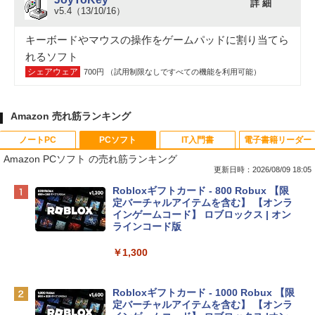
詳 細
v5.4（13/10/16）
キーボードやマウスの操作をゲームパッドに割り当てら
れるソフト
シェアウェア
700円 （試用制限なしですべての機能を利用可能）
Amazon 売れ筋ランキング
ノートPC
PCソフト
IT入門書
電子書籍リーダー
Amazon PCソフト の売れ筋ランキング
更新日時：2026/08/09 18:05
Apple 2026 MacBook Neo A18 Proチッ
Robloxギフトカード - 800 Robux 【限
プ搭載13インチノートブック：AIとAppl
定バーチャルアイテムを含む】 【オンラ
e Intelligenceのために設計、Liquid Ret
インゲームコード】 ロブロックス | オン
inaディスプレイ、8GBユニファイドメモ
ラインコード版
リ、256GB SSDストレージ、1080p Fac
eTime HDカメラ - インディゴ
￥1,300
￥113,748
Robloxギフトカード - 1000 Robux 【限
定バーチャルアイテムを含む】 【オンラ