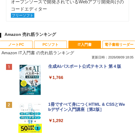
オープンソースで開発されているWebアプリ開発向けの
コードエディター
フリーソフト
Amazon 売れ筋ランキング
ノートPC
PCソフト
IT入門書
電子書籍リーダー
Amazon IT入門書 の売れ筋ランキング
更新日時：2026/08/09 18:05
Apple 2026 MacBook Neo A18 Proチッ
Robloxギフトカード - 800 Robux 【限
生成AIパスポート公式テキスト 第４版
プ搭載13インチノートブック：AIとAppl
定バーチャルアイテムを含む】 【オンラ
e Intelligenceのために設計、Liquid Ret
インゲームコード】 ロブロックス | オン
￥1,766
inaディスプレイ、8GBユニファイドメモ
ラインコード版
リ、256GB SSDストレージ、1080p Fac
eTime HDカメラ - インディゴ
￥1,300
￥113,748
1冊ですべて身につくHTML & CSSとWe
bデザイン入門講座［第2版］
Robloxギフトカード - 1000 Robux 【限
定バーチャルアイテムを含む】 【オンラ
tomtoc 360°保護 15.6 16インチ パソコ
インゲームコード】 ロブロックス |オン
￥1,292
ンケース Dell NEC Lavie ASUS HP dyna
ラインコード版
book Lenovo対応