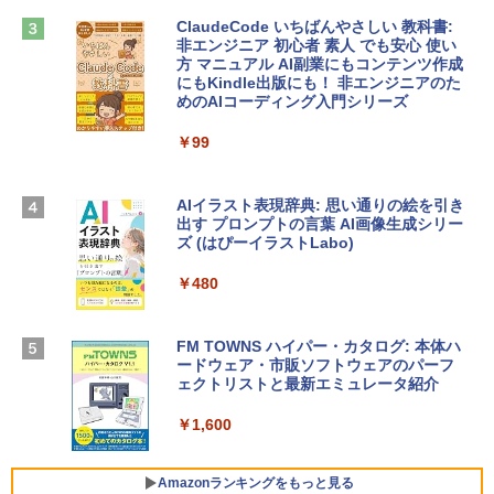
￥1,600
￥2,952
ClaudeCode いちばんやさしい 教科書:
非エンジニア 初心者 素人 でも安心 使い
方 マニュアル AI副業にもコンテンツ作成
Robloxギフトカード - 2,000 Robux 【限
にもKindle出版にも！ 非エンジニアのた
Apple 2026 MacBook Air M5チップ搭載
定バーチャルアイテムを含む】 【オンラ
めのAIコーディング入門シリーズ
13インチノートブック：AIとApple Intell
インゲームコード】 ロブロックス | オン
igence、13.6インチLiquid Retinaディ
ラインコード版
￥99
スプレイ、16GBユニファイドメモリ、1
TB SSDストレージ、12MPセンターフレ
￥3,200
ームカメラ、日本語キーボード、Touch I
D - ミッドナイト
AIイラスト表現辞典: 思い通りの絵を引き
出す プロンプトの言葉 AI画像生成シリー
Microsoft Office Home & Business 202
￥278,800
ズ (はぴーイラストLabo)
4(最新 永続版)|オンラインコード版|Wind
ows11、10/mac対応|PC2台
￥480
【Amazon.co.jp限定】 HP ノートパソコ
￥39,582
ン 15-fd 15.6インチ 16GBメモリ 512GB
SSD インテル Core 5
FM TOWNS ハイパー・カタログ: 本体ハ
ードウェア・市販ソフトウェアのパーフ
Windows版 | Minecraft (マインクラフ
￥129,800
ェクトリストと最新エミュレータ紹介
ト): Java & Bedrock Edition | オンライ
ンコード版
￥1,600
FMV ノートパソコン WE1-K3 (MS 365 P
￥3,600
ersonal/Copilotキー搭載/Win 11/15.6型/
Core i5/16GB/SSD 512GB/ホワイト) FM
Amazonランキングをもっと見る