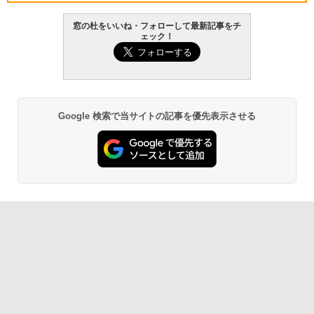
VWK3E15W_AZ
窓の杜をいいね・フォローして最新記事をチ
￥139,880
ェック！
Amazon Kindle - 目に優しい、かさばら
ない、大きな画面で読みやすい、6週間持
続バッテリー、6インチディスプレイ電子
書籍リーダー、マッチャ、16GB、広告な
し
Google 検索で当サイトの記事を優先表示させる
￥16,980
Kindle Paperwhite シグニチャーエディ
ション (32GB) 7インチディスプレイ、明
るさ自動調整、色調調節ライト、12週間
持続バッテリー、広告なし、メタリック
ブラック
￥27,980
Amazon Kindle Paperwhite (16GB) 7イ
ンチディスプレイ、色調調節ライト、12
週間持続バッテリー、広告なし、ブラッ
ク