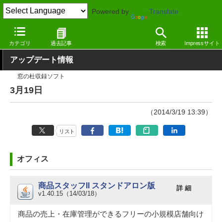
Powered by
Translate
窓の杜
その他の話題
トピック
アップデート
カテゴリ
過去記事
検索
Impressサイト
アップデート情報
窓の杜収録ソフト
3月19日
（2014/3/19 13:39）
リスト
オフィス
商品スタッフII スタンドアロン版
詳 細
v1.40.15（14/03/18）
商品の売上・在庫管理ができるフリーの小規模店舗向け