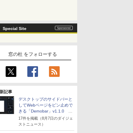
Special Site
窓の杜 をフォローする
新記事
デスクトップのサイドバーと
してWebページをピン止めで
きる「Demobar」v1.1.0 ほ
か
17件を掲載（8月7日のダイジェ
ストニュース）