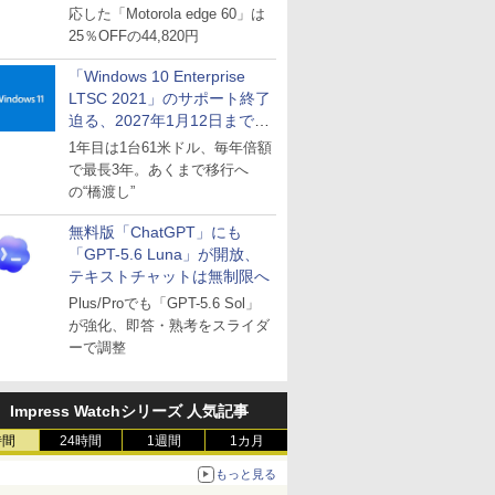
応した「Motorola edge 60」は
25％OFFの44,820円
「Windows 10 Enterprise
LTSC 2021」のサポート終了
迫る、2027年1月12日まで
～ESUは9月1日から販売
1年目は1台61米ドル、毎年倍額
で最長3年。あくまで移行へ
の“橋渡し”
無料版「ChatGPT」にも
「GPT-5.6 Luna」が開放、
テキストチャットは無制限へ
Plus/Proでも「GPT-5.6 Sol」
が強化、即答・熟考をスライダ
ーで調整
Impress Watchシリーズ 人気記事
時間
24時間
1週間
1カ月
もっと見る