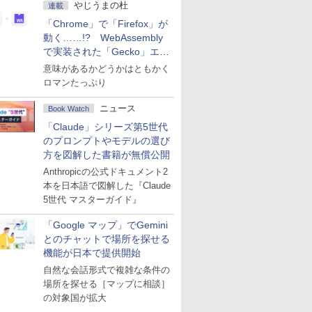
やじうまの杜
連載
「Chrome」で「Firefox」が
動く……!? WebAssembly
で実装された「Gecko」エン
ジン
意味があるかどうかはともかく
ロマンたっぷり
ニュース
Book Watch
「Claude」シリーズ第5世代
のプロンプトやモデルの選び
方を図解した書籍が無償公開
Anthropicの公式ドキュメント2
本を日本語で図解した『Claude
5世代 マスターガイド』
「Google マップ」でGemini
とのチャットで場所を探せる
機能が日本で提供開始
自然な会話形式で複雑な条件の
場所を探せる［マップに相談］
の対象国が拡大