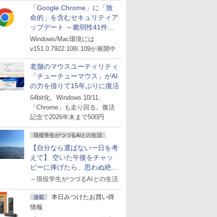
「Google Chrome」に「致
命的」を含むセキュリティア
ップデート ～脆弱性41件に
対処
Windows/Mac環境には
v151.0.7922.108/.109が展開中
老舗のマウスユーティリティ
「チューチューマウス」がAI
の力を借りて15年ぶりに復活
64bit化、Windows 10/11、
「Chrome」も走り回る。復活
記念で2026年末まで500円
現役学生がつづるAIとの生活
【自分なら選ばない一日を考
えて】 空いた午後をチャッ
ピーに捧げたら、思わぬ絶景
に出会った話
～現役学生がつづるAIとの生活
本日みつけたお買い得
連載
情報