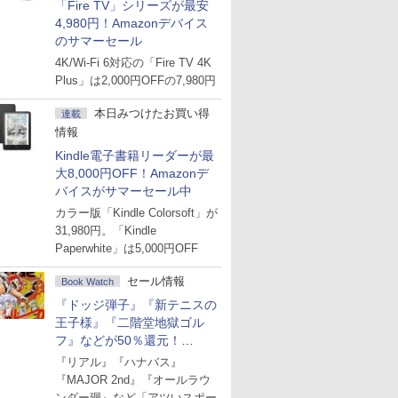
「Fire TV」シリーズが最安
4,980円！Amazonデバイス
のサマーセール
4K/Wi-Fi 6対応の「Fire TV 4K
Plus」は2,000円OFFの7,980円
本日みつけたお買い得
連載
情報
Kindle電子書籍リーダーが最
大8,000円OFF！Amazonデ
バイスがサマーセール中
カラー版「Kindle Colorsoft」が
31,980円。「Kindle
Paperwhite」は5,000円OFF
セール情報
Book Watch
『ドッジ弾子』『新テニスの
王子様』『二階堂地獄ゴル
フ』などが50％還元！
Amazonマンガ週末セール
『リアル』『ハナバス』
『MAJOR 2nd』『オールラウ
ンダー廻』など「アツいスポー