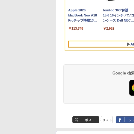
Apple 2026
tomtoc 360°保護
MacBook Neo A18
15.6 16インチ パソ
Proチップ搭載13イ
ンケース Dell NEC
ンチノートブック：
Lavie ASUS HP
￥113,748
￥2,952
AIとApple
dynabook Lenovo
Intelligenceのために
対応
設計、Liquid Retina
A
ディスプレイ、8GB
ユニファイドメモ
リ、256GB SSDスト
レージ、1080p
FaceTime HDカメラ
- インディゴ
Google
Robloxギフトカード
生成AIパスポート公
Amazon Kindle - 目
Robloxギフトカード
1冊ですべて身につ
Kindle Paperwhite
- 800 Robux 【限定
式テキスト 第４版
に優しい、かさばら
- 1000 Robux 【限
HTML & CSSとWeb
シグニチャーエディ
バーチャルアイテム
ない、大きな画面で
バーチャルアイテム
デザイン入門講座
ション (32GB) 7イン
￥1,766
ポスト
リスト
シ
を含む】 【オンライ
読みやすい、6週間持
を含む】 【オンライ
［第2版］
チディスプレイ、明
￥1,300
￥16,980
￥1,600
￥1,292
￥27,980
ンゲームコード】 ロ
続バッテリー、6イン
ンゲームコード】 ロ
るさ自動調整、色調
ブロックス | オンラ
チディスプレイ電子
ブロックス |オンラ
調節ライト、12週間