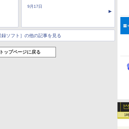
ラインコード版
もKindle出版にも！
ブラック
ッテリー、広告無
調節ライト、プレミア
9月17日
非エンジニアのため
し、ブラック (2025
ムペン付き、グラファ
▲
のAIコーディング入
年発売)
イト
門シリーズ
収録ソフト］の他の記事を見る
トップページに戻る
1