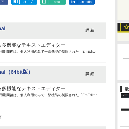
ェア
はてブ
note
LinkedIn
nal
詳 細
る多機能なテキストエディター
（試用期間後は、個人利用のみで一部機能の制限された「EmEditor
onal（64bit版）
詳 細
る多機能なテキストエディター
最
（試用期間後は、個人利用のみで一部機能の制限された「EmEditor
ィ