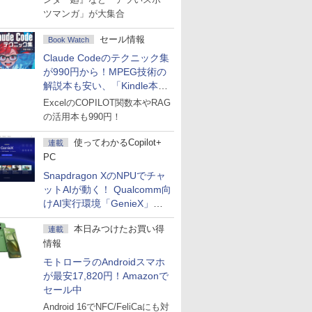
ツマンガ」が大集合
セール情報
Book Watch
Claude Codeのテクニック集
が990円から！MPEG技術の
解説本も安い、「Kindle本サ
マーセール」第2弾開始！
ExcelのCOPILOT関数本やRAG
の活用本も990円！
使ってわかるCopilot+
連載
PC
Snapdragon XのNPUでチャ
ットAIが動く！ Qualcomm向
けAI実行環境「GenieX」を
試してみた
本日みつけたお買い得
連載
情報
モトローラのAndroidスマホ
が最安17,820円！Amazonで
セール中
Android 16でNFC/FeliCaにも対