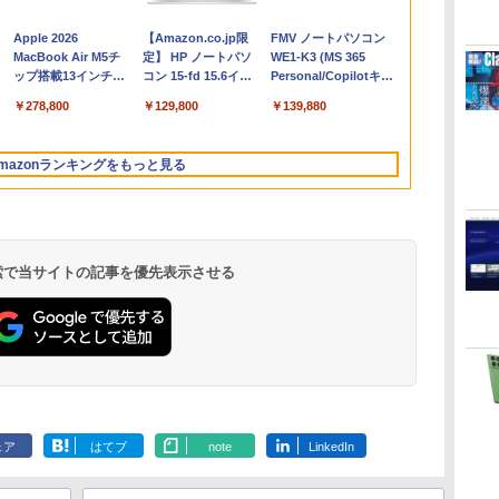
Apple 2026
【Amazon.co.jp限
FMV ノートパソコン
コ
MacBook Air M5チ
定】 HP ノートパソ
WE1-K3 (MS 365
ップ搭載13インチノ
コン 15-fd 15.6イン
Personal/Copilotキー
ートブック：AIと
チ 16GBメモリ
搭載/Win 11/15.6
￥278,800
￥129,800
￥139,880
Apple Intelligence、
512GB SSD インテ
型/Core i5/16GB/SSD
13.6インチLiquid
ル Core 5
512GB/ホワイト)
Retinaディスプレ
FMVWK3E15W_AZ
mazonランキングをもっと見る
イ、16GBユニファイ
ドメモリ、1TB SSD
ストレージ、12MPセ
ンターフレームカメ
ラ、日本語キーボー
ド、Touch ID - ミッ
 検索で当サイトの記事を優先表示させる
ドナイト
く
Robloxギフトカード
ClaudeCode いちば
Amazon Kindle
Microsoft Office
AIイラスト表現辞典:
Amazon Kindle
Windows版 |
FM TOWNS ハイパ
New Amazon Kindle
定
- 2,000 Robux 【限
んやさしい 教科書:
Paperwhite (16GB)
Home & Business
思い通りの絵を引き
Colorsoft | 16GBス
Minecraft (マインクラ
ー・カタログ: 本体ハ
Scribe Colorsoft | 11
定バーチャルアイテ
非エンジニア 初心者
7インチディスプレ
2024(最新 永続版)|オ
出す プロンプトの言
トレージ、防水、7イ
フト): Java & Bedrock
ードウェア・市販ソフ
インチカラーディスプ
ェア
はてブ
note
LinkedIn
ムを含む】 【オンラ
素人 でも安心 使い方
イ、色調調節ライ
ンラインコード
葉 AI画像生成シリー
ンチカラーディスプ
Edition | オンラインコ
トウェアのパーフェク
レイ、64GBストレー
￥3,200
￥99
￥22,980
￥39,582
￥480
￥31,980
￥3,600
￥1,600
￥115,980
インゲームコード】
マニュアル AI副業に
ト、12週間持続バッ
版|Windows11、
ズ (はぴーイラスト
レイ、色調調節ライ
ード版
トリストと最新エミュ
ジ、ノート機能搭載、
イ
ロブロックス | オン
もコンテンツ作成に
テリー、広告なし、
10/mac対応|PC2台
Labo)
ト、最大8週間持続バ
レータ紹介
明るさ自動調整、色調